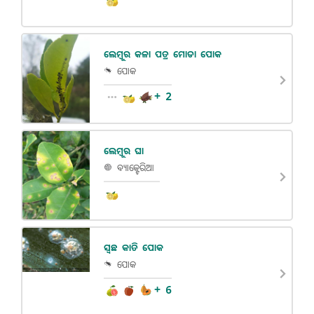
ଲେମ୍ବୁର କଳା ପତ୍ର ମୋଡା ପୋକ
ପୋକ
+ 2
ଲେମ୍ବୁର ଘା
ବ୍ୟାକ୍ଟେରିଆ
ସ୍ଵଛ କାତି ପୋକ
ପୋକ
+ 6