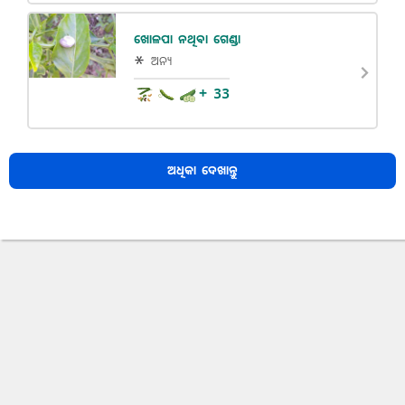
ଖୋଳପା ନଥିବା ଗେଣ୍ଡା
ଅନ୍ୟ
+ 33
ଅଧିକା ଦେଖାନ୍ତୁ