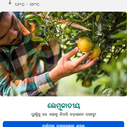
13°C - 35°C
ଲେମ୍ବୁଜାତୀୟ
ପ୍ଳାଣ୍ଟିକ୍ସ ରେ ଏହାକୁ କିପରି ବଢ଼ାଇବେ ଜାଣନ୍ତୁ!
ବର୍ତ୍ତମାନ ଡାଉନଲୋଡ଼ କରନ୍ତୁ