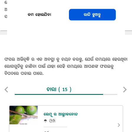
ଯେତେବେଳେକି ଖାପ ଖୁଆଇ ବଞ୍ଚିଥିବା ବଡ ଗଛ -5° C ପର୍ଯ୍ୟନ୍ତ ତାପମାତ୍ରା
ଅଳ୍ପ ସମୟ ପାଇଁ ସହ୍ୟ କରିପାରେ। ଚାପ ରେ ଥିବା ଗଛ ଗୁଡିକ ଅଧିକ
କମ ହୋଇଯିବା
ରାଜି ହୁଅନ୍ତୁ
ସମ୍ବେଦନଶୀଳ ଅଟନ୍ତି।
ସମ୍ଭାବ୍ୟ ରୋଗ
ଫସଲ ଅଭିବୃଦ୍ଧି ର ଏକ ଅବସ୍ଥା କୁ ଚୟନ କରନ୍ତୁ, ଯେଉଁ ସମୟରେ ହେଉଥିବା
ରୋଗଗୁଡିକୁ ଜାଣିବା ପାଇଁ ଯାହା ସେହି ସମୟରେ ଆପଣଙ୍କ ଫସଲକୁ
ବିପଦରେ ପକାଇ ପାରେ.
ଚାରା
( 15 )
ଲେମ୍ବୁ ର ଆନ୍ଥ୍ରାକନୋଜ
ଫିମ୍ପି