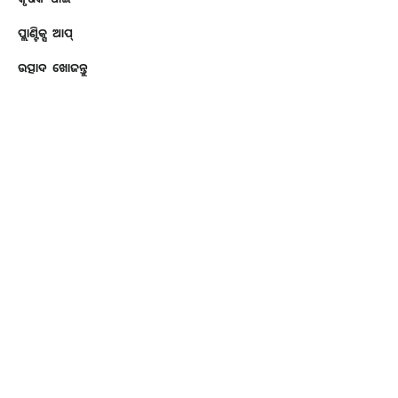
ପ୍ଲାଣ୍ଟିକ୍ସ ଆପ୍
ଉତ୍ପାଦ ଖୋଜନ୍ତୁ
ବ୍ୟବସାୟ ପାଇଁ
API Toolkit
Crop Insights
ବ୍ୟବସାୟ ପାଇଁ
Demand Creation
Book a Demo
Company