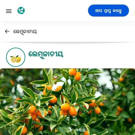
ଆପ ପ୍ରାପ୍ତ କରନ୍ତୁ
ଲେମ୍ବୁଜାତୀୟ
ଲେମ୍ବୁଜାତୀୟ