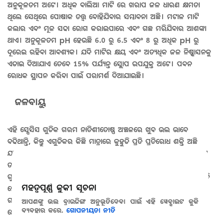
ଅନୁକୂଳତମ ଅଟେ। ଅଧିକ ବାଲିଆ ମାଟି ରେ ଖରାପ ଜଳ ଧାରଣ କ୍ଷମତା
ଥିଲେ ସେଥିରେ ପୋଷାକ ତତ୍ତ୍ଵ ବୋହିଯିବାର ସମ୍ଭାବନା ଅଛି। ମଟାଳ ମାଟି
କଲାର ଏବଂ ମୂଳ ସଢା ରୋଗ କରାଇପାରେ ଏବଂ ଗଛ ମରିଯିବାର ଆଶଙ୍କା
ଥାଏ। ଅନୁକୂଳତମ pH ହେଉଛି 6.0 ରୁ 6.5 ଏବଂ 8 ରୁ ଅଧିକ pH ରୁ
ଦୂରେଇ ରହିବା ଆବଶ୍ୟକ। ଯଦି ମାଟିର କ୍ଷୟ ଏବଂ ଅତ୍ୟଧିକ ଜଳ ନିଷ୍କାସନକୁ
ଏଡାଇ ଦିଆଯାଏ ତେବେ 15% ପର୍ଯ୍ୟନ୍ତ ସ୍ଲୋପ ଉପଯୁକ୍ତ ଅଟେ। ପବନ
ରୋଧକ ସ୍ଥାପନ କରିବା ପାଇଁ ପରାମର୍ଶ ଦିଆଯାଇଛି।
ଜଳବାୟୁ
ଏହି ସ୍ପେସିସ ଗୁଡିକ ଗରମ ନାତିଶୀତୋଷ୍ଣ ଅଞ୍ଚଳରେ ଖୁବ ଭଲ ଭାବେ
ବଢିଥାନ୍ତି, କିନ୍ତୁ ଏଗୁଡିକର କିଛି ମାତ୍ରାରେ କୁହୁଡି ପ୍ରତି ପ୍ରତିରୋଧ ଶକ୍ତି ଅଛି
ଯାହା କିସମ ହିସାବରେ ଭିନ୍ନ ହୋଇଥାଏ। ଯଦି ଜମିରେ ଆର୍ଦ୍ରତା ଯଥେଷ୍ଟ ଥାଏ
ତାହେଲ ଲେମ୍ବୁଜାତୀୟ ଫସଲ ଉଚ୍ଚ ତାପମାତ୍ରାକୁ ସହ୍ୟ କରିପାରିବେ। ଗଛ
ଗୁଡିକ ର ଥଣ୍ଡା ତାପମାନ କୁ ମଧ୍ୟ କିଛି ପ୍ରତିରୋଧ କରିପାରେ କିନ୍ତୁ ଘନ କୁହୁଡି
ମହତ୍ୱପୂର୍ଣ୍ଣ କୁକୀ ସୂଚନା
ହେଉଥିବା ଅଞ୍ଚଳରେ ଏହି ଚାଷ ପାଇଁ ଅନୁମୋଦନ କରାଯାଏ ନାହିଁ। କିସମ,
ଗଛର ବୟସ ଏବଂ ସ୍ୱାସ୍ଥ୍ୟ ଉପରେ କୁହୁଡି ପ୍ରତି ପ୍ରତିରୋଧତା ନିର୍ଭର କରେ।
ଆପଣଙ୍କୁ ଭଲ ବ୍ରାଉଜିଙ୍ଗ ଅନୁଭୂତିଦେବା ପାଇଁ ଏହି ୱେବ୍ସାଇଟ କୁକି
ବ୍ୟବହାର କରେ.
ଗୋପନୀୟତା ନୀତି
ଛୋଟ ଗଛ ସବୁ ହାଲୁକା କୁହୁଡିରେ ମଧ୍ୟ ନଷ୍ଟ ହୋଇଯାଇପାରେ