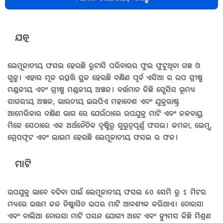
ଯତ୍ନ
ଲେମ୍ବୁଜାତୀୟ ଫସଲ ହେଉଛି ରୁଟାସି ପରିବାରର ଫୁଲ ଫୁଟୁଥିବା ଗଛ ଓ
ଗୁଳ୍ମ। ଏହାର ମୂଳ ଉତ୍ପତ୍ତି ସ୍ଥଳ ହେଉଛି ଦକ୍ଷିଣ ପୂର୍ବ ଏସିଆ ର ଉପ ଗ୍ରୀଷ୍ମ
ମଣ୍ଡଳୀୟ ଏବଂ ଗ୍ରୀଷ୍ମ ମଣ୍ଡଳୀୟ ଅଞ୍ଚଳ। ବର୍ତ୍ତମାନ କିଛି ସ୍ପେସିସ ଭୂମଧ୍ୟ
ସାଗରୀୟ ଅଞ୍ଚଳ, ଭାରତୀୟ ଇଉପିଏ ମହାଦେଶ ଏବଂ ଯୁକ୍ତରାଷ୍ଟ୍ର
ଆମେରିକାର ଦକ୍ଷିଣ ଭାଗ ରେ ଯେଉଁଠାରେ ଉପଯୁକ୍ତ ମାଟି ଏବଂ ଜଳବାୟୁ
ମିଳେ ସେଠାରେ ଏକ ଅର୍ଥନୈତିକ ଦୃଷ୍ଟିରୁ ଗୁରୁତ୍ୱପୂର୍ଣ୍ଣ ଫସଲ। କମଳା, ଲେମ୍ବୁ,
ଗ୍ରେପଫୃଟ ଏବଂ ଲାଇମ ହେଉଛି ଲେମ୍ବୁଜାତୀୟ ଫସଲ ର ଫଳ।
ମାଟି
ଉପଯୁକ୍ତ ଭାବେ ବଢିବା ପାଇଁ ଲେମ୍ବୁଜାତୀୟ ଫସଲ 60 ସେମି ରୁ 1 ମିଟର
ମଧ୍ୟରେ ଉତ୍ତମ ଜଳ ନିଷ୍କାସିତ ଉପର ମାଟି ଆବଶ୍ୟକ କରିଥାଏ। ଦୋରସା
ଏବଂ ବାଲିଆ ଦୋରସା ମାଟି ପସନ୍ଦ ଯୋଗ୍ୟ ଅଟେ ଏବଂ ହ୍ୟୁମସ କିଛି ମିଶ୍ରଣ