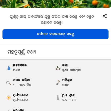
ପ୍ଲାଣ୍ଟିକ୍ସ ଆପ୍ ସାହାଯ୍ୟରେ ସୁସ୍ଥ ଫସଲ ଚାଷ କରନ୍ତୁ ଏବଂ ବହୁତ
ଉତ୍ପାଦନ କରନ୍ତୁ!
ବର୍ତ୍ତମାନ ଡାଉନଲୋଡ଼ କରନ୍ତୁ
ମହତ୍ୱପୂର୍ଣ୍ଣ ତଥ୍ୟ
ଜଳସେଚନ
ଚାଷ
ମଧ୍ୟମ
ରୁଆ ଯାଇଥିବା
ଅମଳ କରିବା
ପରିଶ୍ରମ
1 - 365
ଦିନ
ମଧ୍ୟମ
ସୂର୍ଯ୍ୟାଲୋକ
pH ମୂଲ୍ୟ
ସୂର୍ଯ୍ୟାଲୋକ
5.5 - 7.5
ତାପମାନ