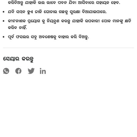
କରିଦିଅନ୍ତୁ ଯାହାକି ଭଲ ଭାବେ ପବନ ଯିବା ଆସିବାରେ ସହାୟକ ହେବ.
ଯଦି ସମ୍ଭବ ହୁଏ ଜାଳି ଘୋଡାଇ ଗଛକୁ ସୁରକ୍ଷା ଦିଆଯାଇପାରେ.
କୀଟନାଶକ ପ୍ରୟୋଗ କୁ ନିୟନ୍ତ୍ରଣ କରନ୍ତୁ ଯାହାକି ଉପକାରୀ ପୋକ ମାନଙ୍କୁ କ୍ଷତି
କରିବ ନାହିଁ.
ପୂର୍ବ ଫସଲର ସବୁ ଅବଶେଷକୁ ବାହାର କରି ଦିଅନ୍ତୁ.
ସେୟାର କରନ୍ତୁ