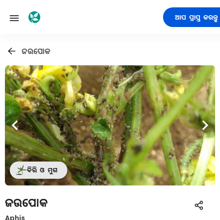
ଆପ ପ୍ରାପ୍ତ କରନ୍ତୁ
ଜଉପୋକ
ବିରି ଓ ମୁଗ
ଜଉପୋକ
Aphis