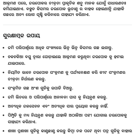
ଆକ୍ରମଣ ପରେ, ଜଉପୋକର ତୀବ୍ରତା ପ୍ରାକୃତିକ ଶତ୍ରୁ ମାନକ ଯୋଗୁଁ ସାଧାରଣତଃ
କମିଯାଇଥାଏ. ବହୁତ କିସମର ଜଉପୋକ ଭୁତାଣୁ ର ବାହକ ହୋଇଥାନ୍ତି ଯାହାକି
ଗଛରେ ଅନ୍ୟ ରୋଗ ସୃଷ୍ଟି କରିବାରେ ସାହାଯ୍ୟ କରିଥାଏ.
ସୁରକ୍ଷାତ୍ମକ ଉପାୟ
ଜମି ପରିପାର୍ଶ୍ୱରେ ଅଧିକ ସଂଖ୍ୟାରେ ଭିନ୍ନ ଭିନ୍ନ କିସମର ଗଛ ଲଗାନ୍ତୁ.
ଚକଚକିଆ ବସ୍ତୁ ଦ୍ୱାରା ଘୋଡ଼ାଇଲେ ଆକ୍ରମଣ କରୁଥିବା ଜଉପୋକ କୁ ହଟାଇ
ଯାଇପାରେ.
ନିୟମିତ ଭାବେ ଜଉପୋକ ସଂକ୍ରମଣ କୁ ପର୍ଯ୍ୟବେକ୍ଷଣ କରି କୀଟ ସଂକ୍ରମଣର
ତୀବ୍ରତା ନିର୍ଧାରଣ କରନ୍ତୁ.
ସଂକ୍ରମିତ ଗଛ ଅଂଶ ଗୁଡିକୁ ଉପାଡି ଦିଅନ୍ତୁ.
ଜମି ଭିତରେ ଓ ପରିପାର୍ଶ୍ୱରେ ଅନାବନା ଘାସ କୁ ନିୟନ୍ତ୍ରଣ କରନ୍ତୁ.
ଅତ୍ୟଧିକ ଜଳସେଚନ ଏବଂ ଅତ୍ୟଧିକ ସାର ପ୍ରୟୋଗ କରନ୍ତୁ ନାହିଁ.
ପିମ୍ପୁଡି କୁ ମଧ୍ୟ ନିୟନ୍ତ୍ରଣ କରନ୍ତୁ ଯାହାକି ଅଠାଳିଆ ପଟ୍ଟୀ ଯୋଗାଇ ଜଉପୋକକୁ
ସାହାଯ୍ୟ କରିଥାଏ.
ଶାଖା ପ୍ରଶାଖା ଗୁଡିକୁ କାଣ୍ଟଛାଣ୍ଟ କରନ୍ତୁ କିମ୍ବା ତଳ ପଟେ ଥିବା ପତ୍ର ଗୁଡିକୁ ବାହାର