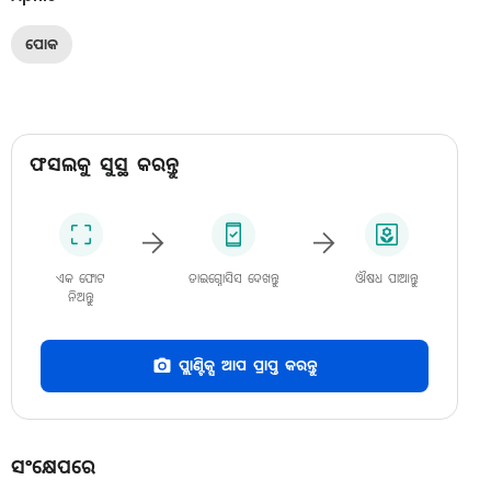
ପୋକ
ଫସଲକୁ ସୁସ୍ଥ କରନ୍ତୁ
ଏକ ଫୋଟ
ଡାଇଗ୍ନୋସିସ ଦେଖନ୍ତୁ
ଔଷଧ ପାଆନ୍ତୁ
ନିଅନ୍ତୁ
ପ୍ଲାଣ୍ଟିକ୍ସ ଆପ ପ୍ରାପ୍ତ କରନ୍ତୁ
ସଂକ୍ଷେପରେ