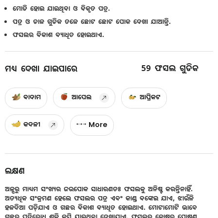
ମୋଡି ହୋଇ ଯାଇଥିବା ଓ ବିକୃତ ପତ୍ର.
ପତ୍ର ଓ ଡାଳ ଗୁଡିକ ତଳେ ଛୋଟ ଛୋଟ ପୋକ ଦେଖା ଯାଆନ୍ତି.
ଫସଲର ବିକାଶ ବ୍ୟାଧିତ ହୋଇଥାଏ.
59
ଫସଲ ଗୁଡିକ
ମଧ୍ୟ ଦେଖା ଯାଇପାରେ
ବାଦାମ
ଆପେଲ
ଆପ୍ରିକଟ
କଦଳୀ
More
ଲକ୍ଷଣ
ଅଳ୍ପରୁ ମାଧ୍ୟମ ସଂଖ୍ୟର ଜଉପୋକ ସାଧାରଣତଃ ଫସଲକୁ ଅନିଷ୍ଟ କରନ୍ତିନାହିଁ.
ଅତ୍ୟଧିକ ସଂକ୍ରମଣ ହେଲେ ଫସଲର ପତ୍ର ଏବଂ କାଣ୍ଡ ବଙ୍କେଇ ଯାଏ, ଝାଉଁଳି
ହଳଦିଆ ପଡ଼ିଯାଏ ଓ ଗଛର ବିକାଶ ବ୍ୟାଧିତ ହୋଇଥାଏ. ମୋଟାମୋଟି ଭାବେ
ଗଛର ପ୍ରତିରୋଧ ଶକ୍ତି କମି ଯାଇଥିବା ଦେଖାଯାଏ. ଫସଲର କୋଷରୁ ପୋଷଣ