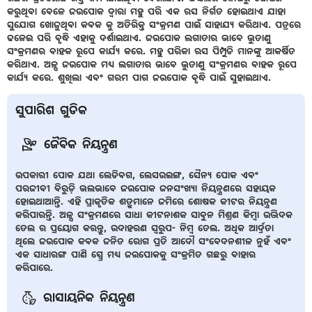
କରୁଥିବା ବେଳେ ଜଉପୋକ ଦ୍ୱାରା ମହୁ ପରି ଏକ ରସ ନିର୍ଗତ ହୋଇଥାଏ ଯାହା
ସୁଯୋଗ ଖୋଜୁଥିବା କବକ କୁ ଅତିରିକ୍ତ ସଂକ୍ରମଣ ପାଇଁ ସାହାଯ୍ୟ କରିଥାଏ. ପତ୍ରରେ
ଢଳେଇ ପରି ବୃଦ୍ଧି ଏହାକୁ ଦର୍ଶାଇଥାଏ. ଜଉପୋକ ଲଗାତାର ଭାବେ ଭୁତାଣୁ
ସଂକ୍ରମଣର ବାହକ ରୂପେ କାର୍ଯ୍ୟ କରେ. ମହୁ ପରିକା ରସ ପିମ୍ପୁଡି ମାନଙ୍କୁ ଆକର୍ଷିତ
କରିଥାଏ. ଅଳ୍ପ ଜଉପୋକ ମଧ୍ୟ ଲଗାତାର ଭାବେ ଭୁତାଣୁ ସଂକ୍ରମଣର ବାହକ ରୂପେ
କାର୍ଯ୍ୟ କରେ. ଶୁଖିଲା ଏବଂ ଗରମ ପାଗ ଜଉପୋକ ବୃଦ୍ଧି ପାଇଁ ସୁହାଇଥାଏ.
ସୁପାରିଶ ଗୁଡିକ
ଜୈବିକ ନିୟନ୍ତ୍ରଣ
ଉପକାରୀ ପୋକ ଯଥା ଲେଡିବଗ, ଲେସଉଇଙ୍ଗ, ସୈନ୍ୟ ପୋକ ଏବଂ
ପରଜୀବୀ ବିରୁଡ଼ି ଭଲଭାବେ ଜଉପୋକ ଜନସଂଖ୍ୟା ନିୟନ୍ତ୍ରଣରେ ସହାୟକ
ହୋଇଥାଆନ୍ତି. ଏହି ପ୍ରାକୃତିକ ଶତ୍ରୁମାନେ ଜମିରେ ଶୋଷକ କୀଟର ନିୟନ୍ତ୍ରଣ
କରିପାରନ୍ତି. ଅଳ୍ପ ସଂକ୍ରମଣରେ ସାଧା କୀଟନାଶକ ସାବୁନ ମିଶ୍ରଣ କିମ୍ବା ଉଦ୍ଭିଦକ
ତେଲ ର ପ୍ରୟୋଗ କରନ୍ତୁ, ଉଦାହରଣ ସ୍ୱରୁପ- ନିମ୍ବ ତେଲ. ଅଧିକ ଆର୍ଦ୍ରତା
ଥିଲେ ଜଉପୋକ କବକ ଜନିତ ରୋଗ ପ୍ରତି ଆଦୌ ସଂବେଦନଶୀଳ ନୁହଁ ଏବଂ
ଏକ ସାଧାରଙ୍ଗ ପାଣି ସ୍ପ୍ରେ ମଧ୍ୟ ଜଉପୋକକୁ ସଂକ୍ରମିତ ଗଛରୁ ବାହାର
କରିପାରେ.
ରାସାୟନିକ ନିୟନ୍ତ୍ରଣ