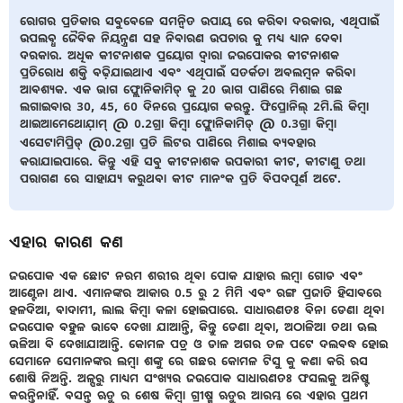
ରୋଗର ପ୍ରତିକାର ସବୁବେଳେ ସମନ୍ବିତ ଉପାୟ ରେ କରିବା ଦରକାର, ଏଥିପାଇଁ
ଉପଲବ୍ଧ ଜୈବିକ ନିୟନ୍ତ୍ରଣ ସହ ନିବାରଣ ଉପଚାର କୁ ମଧ୍ୟ ଧ୍ୟାନ ଦେବା
ଦରକାର. ଅଧିକ କୀଟନାଶକ ପ୍ରୟୋଗ ଦ୍ୱାରା ଜଉପୋକର କୀଟନାଶକ
ପ୍ରତିରୋଧ ଶକ୍ତି ବଢ଼ିଯାଇଥାଏ ଏବଂ ଏଥିପାଇଁ ସତର୍କତା ଅବଲମ୍ବନ କରିବା
ଆବଶ୍ୟକ. ଏକ ଭାଗ ଫ୍ଲୋନିକାମିଡ୍ କୁ 20 ଭାଗ ପାଣିରେ ମିଶାଇ ଗଛ
ଲଗାଇବାର 30, 45, 60 ଦିନରେ ପ୍ରୟୋଗ କରନ୍ତୁ. ଫିପ୍ରୋନିଲ୍ 2ମି.ଲି କିମ୍ବା
ଥାଇଆମେଥୋଯ଼ାମ୍ @ 0.2ଗ୍ରା କିମ୍ବା ଫ୍ଲୋନିକାମିଡ୍ @ 0.3ଗ୍ରା କିମ୍ବା
ଏସେଟାମିପ୍ରିଡ୍ @0.2ଗ୍ରା ପ୍ରତି ଲିଟର ପାଣିରେ ମିଶାଇ ବ୍ୟବହାର
କରାଯାଇପାରେ. କିନ୍ତୁ ଏହି ସବୁ କୀଟନାଶକ ଉପକାରୀ କୀଟ, କୀଟାଣୁ ତଥା
ପରାଗଣ ରେ ସାହାଯ୍ୟ କରୁଥବା କୀଟ ମାନଂକ ପ୍ରତି ବିପଦପୂର୍ଣ ଅଟେ.
ଏହାର କାରଣ କଣ
ଜଉପୋକ ଏକ ଛୋଟ ନରମ ଶରୀର ଥିବା ପୋକ ଯାହାର ଲମ୍ବା ଗୋଡ ଏବଂ
ଆଣ୍ଟେନା ଥାଏ. ଏମାନଙ୍କର ଆକାର 0.5 ରୁ 2 ମିମି ଏବଂ ରଙ୍ଗ ପ୍ରଜାତି ହିସାବରେ
ହଳଦିଆ, ବାଦାମୀ, ଲାଲ କିମ୍ବା କଳା ହୋଇପାରେ. ସାଧାରଣତଃ ବିନା ଡେଣା ଥିବା
ଜଉପୋକ ବହୁଳ ଭାବେ ଦେଖା ଯାଆନ୍ତି, କିନ୍ତୁ ଡେଣା ଥିବା, ଅଠାଳିଆ ତଥା ଊଲ
ଭଳିଆ ବି ଦେଖାଯାଆନ୍ତି. କୋମଳ ପତ୍ର ଓ ଡାଳ ଅଗର ତଳ ପଟେ ଦଲବଦ୍ଧ ହୋଇ
ସେମାନେ ସେମାନଙ୍କର ଲମ୍ବା ଶଙ୍କୁ ରେ ଗଛର କୋମଳ ଟିସୁ କୁ କଣା କରି ରସ
ଶୋଷି ନିଅନ୍ତି. ଅଳ୍ପରୁ ମାଧ୍ୟମ ସଂଖ୍ୟର ଜଉପୋକ ସାଧାରଣତଃ ଫସଲକୁ ଅନିଷ୍ଟ
କରନ୍ତିନାହିଁ. ବସନ୍ତ ଋତୁ ର ଶେଷ କିମ୍ବା ଗ୍ରୀଷ୍ମ ଋତୁର ଆରମ୍ଭ ରେ ଏହାର ପ୍ରଥମ