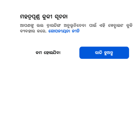
ମହତ୍ୱପୂର୍ଣ୍ଣ କୁକୀ ସୂଚନା
ଆପଣଙ୍କୁ ଭଲ ବ୍ରାଉଜିଙ୍ଗ ଅନୁଭୂତିଦେବା ପାଇଁ ଏହି ୱେବ୍ସାଇଟ କୁକି
ବ୍ୟବହାର କରେ.
ଗୋପନୀୟତା ନୀତି
କମ ହୋଇଯିବା
ରାଜି ହୁଅନ୍ତୁ