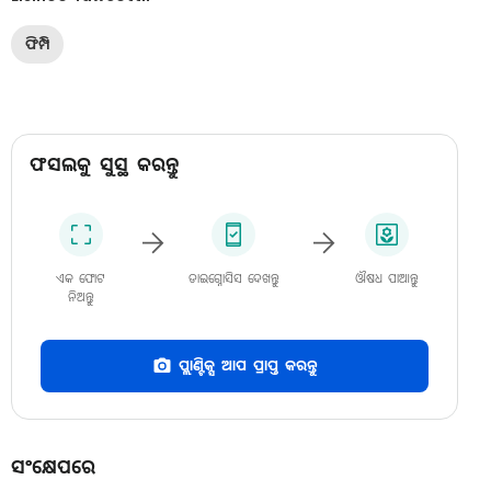
ଫିମ୍ପି
ଫସଲକୁ ସୁସ୍ଥ କରନ୍ତୁ
ଏକ ଫୋଟ
ଡାଇଗ୍ନୋସିସ ଦେଖନ୍ତୁ
ଔଷଧ ପାଆନ୍ତୁ
ନିଅନ୍ତୁ
ପ୍ଲାଣ୍ଟିକ୍ସ ଆପ ପ୍ରାପ୍ତ କରନ୍ତୁ
ସଂକ୍ଷେପରେ