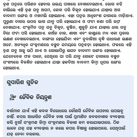
ବ୍ରଣ ପତ୍ରରେ ପରିଣତ ହେବାର ଉଭୟ ପାଖରେ ଦେଖାଦେଇଥାଏ. ରୋଗ ବଢି
ଚାଲିଲେ ଏହି ବ୍ରଣ ସବୁ ଅସମ, କୋନ ପରି ବିକୃତ ହୋଇଯାଏ ଯାହାର ଅଗ
ବାଦାମୀ ରଙ୍ଗର ଓ ମଖମଲି ହୋଇଥାଏ. ଏହା ପତ୍ରର ଅଧିକାଂଶ ଜାଗାରେ ମାଡ଼ିଥାଏ.
ପୁରୁଣା ଦାଗର ଉପର ଭାଗ ଯାଦୁ ପରି ହୋଇଯାଏ ଓ ଫଟା କଣା ପରି ରଫ଼
ଦେଖାଯାଏ. ସଂକ୍ରମିତ ପତ୍ର ସବୁ ବିକୃତ, କୁଞ୍ଚିତ, ଶୁକୁଡ଼ି ଯାଏ ଯାହାର ଧାର ସବୁ
ଚିରା ଫଟା ପରି ହୋଇଥାଏ. କଅଁଳ ଡାଳ, ଶାଖା ଏବଂ କାଣ୍ଡରେ ମଧ୍ୟ ଏକା ପ୍ରକାର
ଲକ୍ଷଣ ଦେଖାଦେଇଥାଏ. ବାଙ୍ଗରା ହେଇଯିବା ଏବଂ ବୁଦାଳିଆ ବୃଦ୍ଧି ସାଧାରଣ ଲକ୍ଷଣ
ଅଟେ. ଅତ୍ୟଧିକ ସଂକ୍ରମଣରେ ବହୁତ ସମୟରେ ପତ୍ରଝଡ଼ା ହୋଇଥାଏ. ଫଳରେ ଏହି
ବ୍ରଣ ସବୁ ଅଳ୍ପ ଉଠି ଥାଏ ଓ ଗୋଲାପିରୁ ଇସତ ବାଦାମୀ ରଙ୍ଗର ହୋଇଥାଏ.
ଯେତେବେଳ ଫଳ ପାଚେ, ସେଥିରେ ଘା ପରି ଯାଦୁ ଗୋଟେ ଜାଗାରେ ବହୁତ
ସଂଖ୍ୟାରେ ବିକଶିତ ହୋଇଥାଏ ଯାହା ହଳଦିଆ ବାଦାମୀ କିମ୍ବା ଧୂସର ରଙ୍ଗର
ହୋଇଥାଏ.
ସୁପାରିଶ ଗୁଡିକ
ଜୈବିକ ନିୟନ୍ତ୍ରଣ
ବର୍ତ୍ତମାନ ଯାଏଁ ଏହି କବକ ବିରୋଧରେ କୌଣସି ଜୈବିକ ଉପଚାର ଉପଲବ୍ଧ
ନାହିଁ. କପର ଆଧାରିତ ଜୈବିକ ଚାଷ ପାଇଁ ପ୍ରମାଣିତ କବକନାଶକ ବ୍ୟବହାର
କରି ନୁଆଁ ସଂକ୍ରମଣ କିମ୍ବା ସଂକ୍ରମଣର ବିକାଶ କମ କରାଯାଇପାରେ. ଠିକ
ଭାବେ ଯତ୍ନ ସହ ବ୍ୟବହାର ନ କଲେ କପର ବିଷାକ୍ତ ହୋଇପାରେ. ସେଥିପାଇଁ
ଯତ୍ନ ନେବା ଦରକାର.