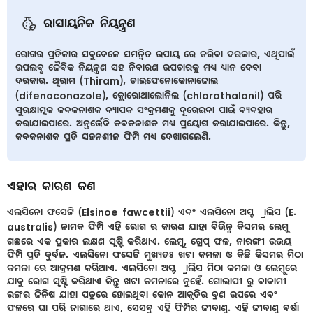
ରାସାୟନିକ ନିୟନ୍ତ୍ରଣ
ରୋଗର ପ୍ରତିକାର ସବୁବେଳେ ସମନ୍ବିତ ଉପାୟ ରେ କରିବା ଦରକାର, ଏଥିପାଇଁ
ଉପଲବ୍ଧ ଜୈବିକ ନିୟନ୍ତ୍ରଣ ସହ ନିବାରଣ ଉପଚାରକୁ ମଧ୍ୟ ଧ୍ୟାନ ଦେବା
ଦରକାର. ଥିରାମ (Thiram), ଡାଇଫେନୋକୋନାଜୋଲ
(difenoconazole), କ୍ଲୋରୋଥାଲୋନିଲ (chlorothalonil) ପରି
ସୁରକ୍ଷାତ୍ମକ କବକନାଶକ ବ୍ୟାପକ ସଂକ୍ରମଣକୁ ଦୂରେଇବା ପାଇଁ ବ୍ୟବହାର
କରାଯାଇପାରେ. ଅନ୍ତର୍ଭେଦି କବକନାଶକ ମଧ୍ୟ ପ୍ରୟୋଗ କରାଯାଇପାରେ. କିନ୍ତୁ,
କବକନାଶକ ପ୍ରତି ସହନଶୀଳ ଫିମ୍ପି ମଧ୍ୟ ଦେଖାଗଲେଣି.
ଏହାର କାରଣ କଣ
ଏଲସିନୋ ଫସେଟ୍ଟି (Elsinoe fawcettii) ଏବଂ ଏଲସିନୋ ଅସ୍ଟ୍ରାଲିସ (E.
australis) ନାମକ ଫିମ୍ପି ଏହି ରୋଗ ର କାରଣ ଯାହା ବିଭିନ୍ନ କିସମର ଲେମ୍ବୁ
ଗଛରେ ଏକ ପ୍ରକାର ଲକ୍ଷଣ ସୃଷ୍ଟି କରିଥାଏ. ଲେମ୍ବୁ, ଗ୍ରେପ୍ ଫଳ, ନାରଙ୍ଗୀ ଉଭୟ
ଫିମ୍ପି ପ୍ରତି ଦୁର୍ବଳ. ଏଲସିନୋ ଫସେଟ୍ଟି ମୁଖ୍ୟତଃ ଖଟା କମଳା ଓ କିଛି କିସମର ମିଠା
କମଳା ରେ ଆକ୍ରମଣ କରିଥାଏ. ଏଲସିନୋ ଅସ୍ଟ୍ରାଲିସ ମିଠା କମଳା ଓ ଲେମ୍ବୁରେ
ଯାଦୁ ରୋଗ ସୃଷ୍ଟି କରିଥାଏ କିନ୍ତୁ ଖଟା କମଳାରେ ନୁହେଁ. ଗୋଲାପୀ ରୁ ବାଦାମୀ
ରଙ୍ଗର ଜିନିଷ ଯାହା ପତ୍ରରେ ହୋଇଥିବା କୋନ ଆକୃତିର ବ୍ରଣ ଉପରେ ଏବଂ
ଫଳରେ ଘା ପରି ଜାଗାରେ ଥାଏ, ସେସବୁ ଏହି ଫିମ୍ପିର ଜୀବାଣୁ. ଏହି ଜୀବାଣୁ ବର୍ଷା