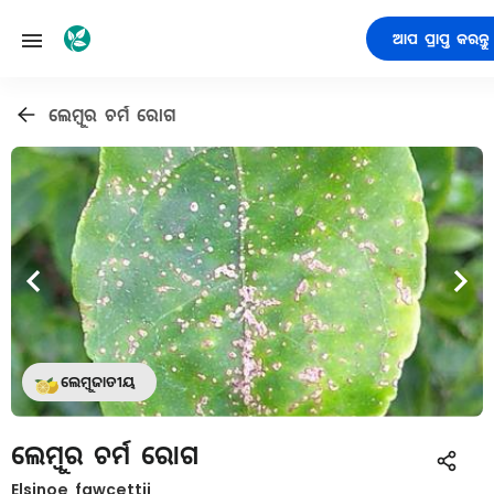
ଆପ ପ୍ରାପ୍ତ କରନ୍ତୁ
ଲେମ୍ବୁର ଚର୍ମ ରୋଗ
ଲେମ୍ବୁଜାତୀୟ
ଲେମ୍ବୁର ଚର୍ମ ରୋଗ
Elsinoe fawcettii