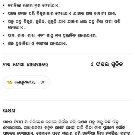
ଚମକିଲା ରଙ୍ଗର ବ୍ରଣ ଦେଖାଯାଏ.
ପରେ କୋନ ପରି ବିକୃତାକାର ଦେଖାଯାଏ ଯାହାର ଅଗ ବାଦାମୀ ଥାଏ.
ପତ୍ର ସବୁ ବିକୃତ, କୁଞ୍ଚିତ, ଶୁକୁଡ଼ି ଯାଏ ଯାହାର ଧାର ସବୁ ଚିରା ଫଟା ପରି
ହୋଇଥାଏ.
ଫଳ, ଡାଳ, ଶାଖା ଏବଂ କାଣ୍ଡ ମଧ୍ୟ ପ୍ରଭାବିତ ହୋଇପାରେ.
ଗଛ ବୁଦାଳିଆ ଓ ବାଙ୍ଗରା ହୋଇଯାଏ.
1
ଫସଲ ଗୁଡିକ
ମଧ୍ୟ ଦେଖା ଯାଇପାରେ
ଲେମ୍ବୁଜାତୀୟ
ଲକ୍ଷଣ
ଗଛର କିସମ ଓ ପରିବେଶ ଉପରେ ନିର୍ଭର କରି ଲକ୍ଷଣ ସବୁ ଅଳ୍ପ କିଛି ଭିନ୍ନ
ହୋଇପାରେ. ସାଧାରଣତଃ ବହୁତ ଛୋଟ ଛୋଟ ପାଣି ଭିଜା ଦାଗ ପ୍ରଥମେ କଅଁଳ
ପାତ୍ରରେ ଦେଖାଯାଏ. ସେମାନେ ପରେ ମଲାଈ ପରି ହଳଦିଆ କିମ୍ବା ଚମକିଲା ରଙ୍ଗର