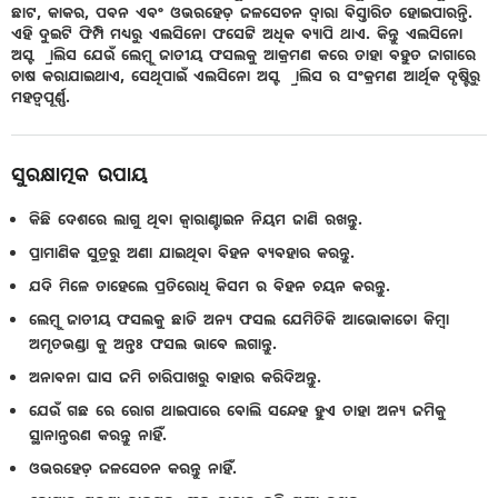
ଛାଟ, କାକର, ପବନ ଏବଂ ଓଭରହେଡ଼ ଜଳସେଚନ ଦ୍ୱାରା ବିସ୍ତାରିତ ହୋଇପାରନ୍ତି.
ଏହି ଦୁଇଟି ଫିମ୍ପି ମଧ୍ୟରୁ ଏଲସିନୋ ଫସେଟ୍ଟି ଅଧିକ ବ୍ୟାପି ଥାଏ. କିନ୍ତୁ ଏଲସିନୋ
ଅସ୍ଟ୍ରାଲିସ ଯେଉଁ ଲେମ୍ବୁ ଜାତୀୟ ଫସଲକୁ ଆକ୍ରମଣ କରେ ତାହା ବହୁତ ଜାଗାରେ
ଚାଷ କରାଯାଇଥାଏ, ସେଥିପାଇଁ ଏଲସିନୋ ଅସ୍ଟ୍ରାଲିସ ର ସଂକ୍ରମଣ ଆର୍ଥିକ ଦୃଷ୍ଟିରୁ
ମହତ୍ୱପୂର୍ଣ୍ଣ.
ସୁରକ୍ଷାତ୍ମକ ଉପାୟ
କିଛି ଦେଶରେ ଲାଗୁ ଥିବା କ୍ୱାରାଣ୍ଟାଇନ ନିୟମ ଜାଣି ରଖନ୍ତୁ.
ପ୍ରାମାଣିକ ସୁତ୍ରରୁ ଅଣା ଯାଇଥିବା ବିହନ ବ୍ୟବହାର କରନ୍ତୁ.
ଯଦି ମିଳେ ତାହେଲେ ପ୍ରତିରୋଧି କିସମ ର ବିହନ ଚୟନ କରନ୍ତୁ.
ଲେମ୍ବୁ ଜାତୀୟ ଫସଲକୁ ଛାଡି ଅନ୍ୟ ଫସଲ ଯେମିତିକି ଆଭୋକାଡୋ କିମ୍ବା
ଅମୃତଭଣ୍ଡା କୁ ଅନ୍ତଃ ଫସଲ ଭାବେ ଲଗାନ୍ତୁ.
ଅନାବନା ଘାସ ଜମି ଚାରିପାଖରୁ ବାହାର କରିଦିଅନ୍ତୁ.
ଯେଉଁ ଗଛ ରେ ରୋଗ ଥାଇପାରେ ବୋଲି ସନ୍ଦେହ ହୁଏ ତାହା ଅନ୍ୟ ଜମିକୁ
ସ୍ଥାନାନ୍ତରଣ କରନ୍ତୁ ନାହିଁ.
ଓଭରହେଡ଼ ଜଳସେଚନ କରନ୍ତୁ ନାହିଁ.