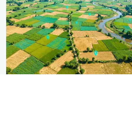
PLANTIX INTELLIGENCE
The intelligence behind this page
Explore the live agronomic data that powers Plantix
disease pages.
Discover
→