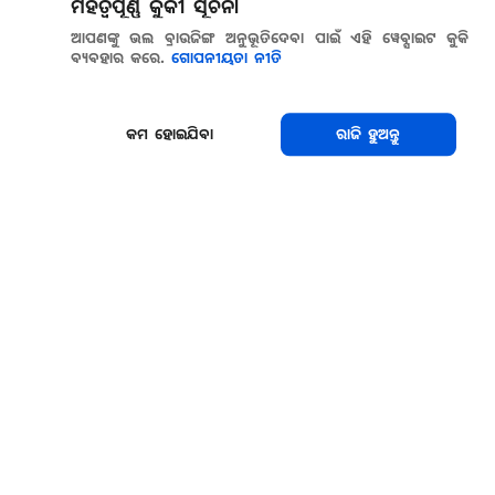
ମହତ୍ୱପୂର୍ଣ୍ଣ କୁକୀ ସୂଚନା
ଆପଣଙ୍କୁ ଭଲ ବ୍ରାଉଜିଙ୍ଗ ଅନୁଭୂତିଦେବା ପାଇଁ ଏହି ୱେବ୍ସାଇଟ କୁକି
ବ୍ୟବହାର କରେ.
ଗୋପନୀୟତା ନୀତି
କମ ହୋଇଯିବା
ରାଜି ହୁଅନ୍ତୁ