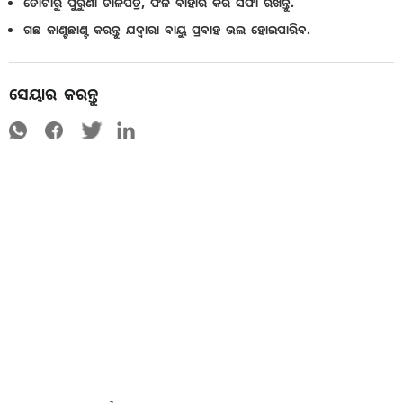
ତୋଟାରୁ ପୁରୁଣା ଡାଳପତ୍ର, ଫଳ ବାହାର କରି ସଫା ରଖନ୍ତୁ.
ଗଛ କାଣ୍ଟଛାଣ୍ଟ କରନ୍ତୁ ଯଦ୍ୱାରା ବାୟୁ ପ୍ରବାହ ଭଲ ହୋଇପାରିବ.
ସେୟାର କରନ୍ତୁ