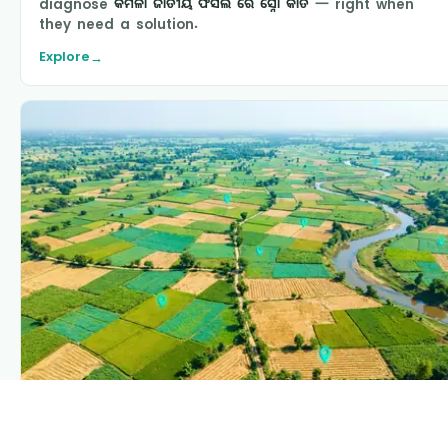
diagnose
କମଳା ଜାତୀୟ ଫସଲ ରେ ସ୍ନୋ କାତି
— right when
they need a solution.
Explore
→