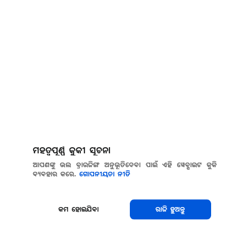
ମହତ୍ୱପୂର୍ଣ୍ଣ କୁକୀ ସୂଚନା
ଆପଣଙ୍କୁ ଭଲ ବ୍ରାଉଜିଙ୍ଗ ଅନୁଭୂତିଦେବା ପାଇଁ ଏହି ୱେବ୍ସାଇଟ କୁକି
ବ୍ୟବହାର କରେ.
ଗୋପନୀୟତା ନୀତି
କମ ହୋଇଯିବା
ରାଜି ହୁଅନ୍ତୁ