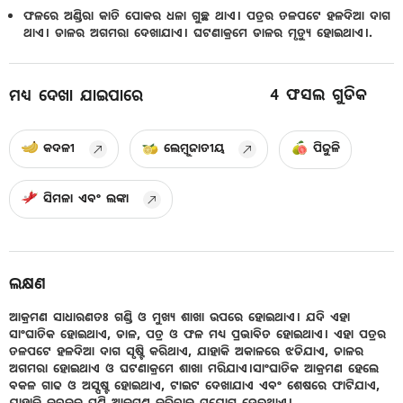
ଫଳରେ ଅଣ୍ଡିରା କାତି ପୋକର ଧଳା ଗୁଚ୍ଛ ଥାଏ। ପତ୍ରର ତଳପଟେ ହଳଦିଆ ଦାଗ
ଥାଏ। ଡାଳର ଅଗମରା ଦେଖାଯାଏ। ଘଟଣାକ୍ରମେ ଡାଳର ମୃତ୍ୟୁ ହୋଇଥାଏ।.
4
ଫସଲ ଗୁଡିକ
ମଧ୍ୟ ଦେଖା ଯାଇପାରେ
କଦଳୀ
ଲେମ୍ବୁଜାତୀୟ
ପିଜୁଳି
ସିମଳା ଏବଂ ଲଙ୍କା
ଲକ୍ଷଣ
ଆକ୍ରମଣ ସାଧାରଣତଃ ଗଣ୍ଡି ଓ ମୁଖ୍ୟ ଶାଖା ଉପରେ ହୋଇଥାଏ। ଯଦି ଏହା
ସାଂଘାତିକ ହୋଇଥାଏ, ଡାଳ, ପତ୍ର ଓ ଫଳ ମଧ୍ୟ ପ୍ରଭାବିତ ହୋଇଥାଏ। ଏହା ପତ୍ରର
ତଳପଟେ ହଳଦିଆ ଦାଗ ସୃଷ୍ଟି କରିଥାଏ, ଯାହାକି ଅକାଳରେ ଝଡିଯାଏ, ଡାଳର
ଅଗମରା ହୋଇଥାଏ ଓ ଘଟଣାକ୍ରମେ ଶାଖା ମରିଯାଏ।ସାଂଘାତିକ ଆକ୍ରମଣ ହେଲେ
ବକଳ ଗାଢ ଓ ଅସ୍ପଷ୍ଟ ହୋଇଥାଏ, ଟାଇଟ ଦେଖାଯାଏ ଏବଂ ଶେଷରେ ଫାଟିଯାଏ,
ଯାହାକି କବକକୁ ପୁଣି ଆକ୍ରମଣ କରିବାକୁ ସୁଯୋଗ ଦେଇଥାଏ।