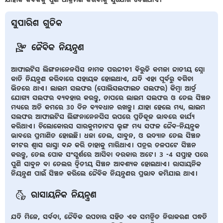
ସୁପାରିଶ ଗୁଡିକ
ଜୈବିକ ନିୟନ୍ତ୍ରଣ
ଆଫାଇଟିସ ଲିଙ୍ଗନାନେନସିସ ନାମକ ପରଜୀବୀ ବିରୁଡି କମଳା ଜାତୀୟ ସ୍ନୋ
କାତି ନିୟନ୍ତ୍ରଣ କରିବାରେ ସହାୟକ ହୋଇଥାଏ, ଯଦି ଏହା ପୂର୍ବରୁ ବଗିଚା
ଭିତରେ ଥାଏ। ଲାଇମ ସଲଫର (ପୋଲିସଲଫାଇଡ ସଲଫର) କିମ୍ବା ଆର୍ଦ୍ର
ଯୋଗ୍ୟ ସଲଫର ବ୍ୟବହାର କରନ୍ତୁ, ତାପରେ ଲାଇମ ସଲଫର ଓ ତେଲ ସିଞ୍ଚନ
ମଧ୍ୟରେ ଅତି କମରେ 30 ଦିନ ବ୍ୟବଧାନ ରଖନ୍ତୁ। ଯାହା ହେଲେ ମଧ୍ୟ, ଲାଇମ
ସଲଫର ଆଫାଇଟିସ ଲିଙ୍ଗନାନେନସିସ ଉପରେ ପ୍ରତିକୂଳ ଭାବରେ କାର୍ଯ୍ୟ
କରିଥାଏ। ଚିଲୋକୋରସ ସାରକୁମଡାଟସ ଭୃଙ୍ଗ ମଧ୍ୟ ସଫଳ ଜୈବ-ନିୟନ୍ତ୍ରକ
ଭାବରେ ପ୍ରମାଣିତ ହୋଇଛି। ଧଳା ତେଲ, ସାବୁନ, ଓ ଉଦ୍ୟାନ ତେଲ ସିଞ୍ଚନ
କୀଟର ଶ୍ଵାସ ରାସ୍ତା ବନ୍ଦ କରି ତାହାକୁ ମାରିଥାଏ। ପତ୍ରର ତଳପଟେ ସିଞ୍ଚନ
କରନ୍ତୁ, ତେଲ ପୋକ ସଂସ୍ପର୍ଶରେ ଆସିବା ଦରକାର ଅଟେ। 3 -4 ସପ୍ତାହ ପରେ
ପୁଣି ସାବୁନ ବା ତେଲର ଦ୍ଵିତୀୟ ସିଞ୍ଚନ ଆବଶ୍ୟକ ହୋଇଥାଏ। ରାସାୟନିକ
ନିୟନ୍ତ୍ରଣ ପାଇଁ ସିଞ୍ଚନ କରିଲେ ଜୈବିକ ନିୟନ୍ତ୍ରଣର ପ୍ରଭାବ କମିଯାଇ ଥାଏ।
ରାସାୟନିକ ନିୟନ୍ତ୍ରଣ
ଯଦି ମିଳେ, ସର୍ବଦା, ଜୈବିକ ଉପଚାର ସହିତ ଏକ ସମନ୍ଵିତ ନିରାକରଣ ପଦ୍ଧତି