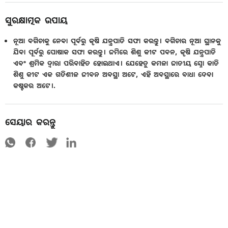
ସୁରକ୍ଷାତ୍ମକ ଉପାୟ
ନୂଆ ବଗିଚାକୁ ନେବା ପୂର୍ବରୁ କୃଷି ଯନ୍ତ୍ରପାତି ସଫା କରନ୍ତୁ। ବଗିଚାର ନୂଆ ସ୍ଥାନକୁ
ଯିବା ପୂର୍ବରୁ ପୋଷାକ ସଫା କରନ୍ତୁ। ଜମିରେ ଶିଶୁ କୀଟ ପବନ, କୃଷି ଯନ୍ତ୍ରପାତି
ଏବଂ ଶ୍ରମିକ ଦ୍ଵାରା ପରିବାହିତ ହୋଇଥାଏ। ଯେହେତୁ କମଳା ଜାତୀୟ ସ୍ନୋ କାତି
ଶିଶୁ କୀଟ ଏକ ଗତିଶୀଳ ଜୀବନ ଅବସ୍ଥା ଅଟେ, ଏହି ଅବସ୍ଥାରେ ବାଧା ଦେବା
କଷ୍ଟକର ଅଟେ।.
ସେୟାର କରନ୍ତୁ