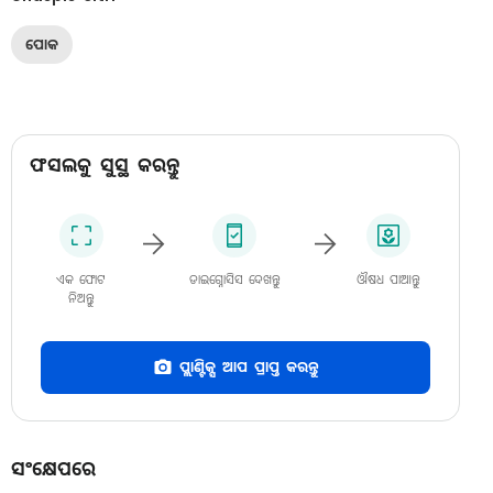
ପୋକ
ଫସଲକୁ ସୁସ୍ଥ କରନ୍ତୁ
ଏକ ଫୋଟ
ଡାଇଗ୍ନୋସିସ ଦେଖନ୍ତୁ
ଔଷଧ ପାଆନ୍ତୁ
ନିଅନ୍ତୁ
ପ୍ଲାଣ୍ଟିକ୍ସ ଆପ ପ୍ରାପ୍ତ କରନ୍ତୁ
ସଂକ୍ଷେପରେ