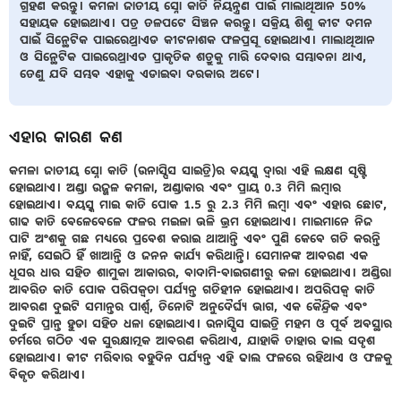
ଗ୍ରହଣ କରନ୍ତୁ। କମଳା ଜାତୀୟ ସ୍ନୋ କାତି ନିୟନ୍ତ୍ରଣ ପାଇଁ ମାଲାଥିଆନ 50%
ସହାୟକ ହୋଇଥାଏ। ପତ୍ର ତଳପଟେ ସିଞ୍ଚନ କରନ୍ତୁ। ସକ୍ରିୟ ଶିଶୁ କୀଟ ଦମନ
ପାଇଁ ସିନ୍ଥେଟିକ ପାଇରେଥ୍ରାଏଡ କୀଟନାଶକ ଫଳପ୍ରସୂ ହୋଇଥାଏ। ମାଲାଥିଆନ
ଓ ସିନ୍ଥେଟିକ ପାଇରେଥ୍ରାଏଡ ପ୍ରାକୃତିକ ଶତ୍ରୁକୁ ମାରି ଦେବାର ସମ୍ଭାବନା ଥାଏ,
ତେଣୁ ଯଦି ସମ୍ଭବ ଏହାକୁ ଏଡାଇବା ଦରକାର ଅଟେ।
ଏହାର କାରଣ କଣ
କମଳା ଜାତୀୟ ସ୍ନୋ କାତି (ଉନାସ୍ପିସ ସାଇତ୍ରି)ର ବୟସ୍କ ଦ୍ଵାରା ଏହି ଲକ୍ଷଣ ସୃଷ୍ଟି
ହୋଇଥାଏ। ଅଣ୍ଡା ଉଜ୍ଜଳ କମଳା, ଅଣ୍ଡାକାର ଏବଂ ପ୍ରାୟ 0.3 ମିମି ଲମ୍ବାର
ହୋଇଥାଏ। ବୟସ୍କ ମାଇ କାତି ପୋକ 1.5 ରୁ 2.3 ମିମି ଲମ୍ବା ଏବଂ ଏହାର ଛୋଟ,
ଗାଢ କାତି ବେଳେବେଳେ ଫଳର ମଇଳା ଭଳି ଭ୍ରମ ହୋଇଥାଏ। ମାଇମାନେ ନିଜ
ପାଟି ଅଂଶକୁ ଗଛ ମଧ୍ୟରେ ପ୍ରବେଶ କରାଇ ଥାଆନ୍ତି ଏବଂ ପୁଣି କେବେ ଗତି କରନ୍ତି
ନାହିଁ, ସେଇଠି ହିଁ ଖାଆନ୍ତି ଓ ଜନନ କାର୍ଯ୍ୟ କରିଥାନ୍ତି। ସେମାନଙ୍କ ଆବରଣ ଏକ
ଧୂସର ଧାର ସହିତ ଶାମୁକା ଆକାରର, ବାଦାମି-ବାଇଗଣୀରୁ କଳା ହୋଇଥାଏ। ଅଣ୍ଡିରା
ଆବରିତ କାତି ପୋକ ପରିପକ୍ଵତା ପର୍ଯ୍ୟନ୍ତ ଗତିହୀନ ହୋଇଥାଏ। ଅପରିପକ୍ଵ କାତି
ଆବରଣ ଦୁଇଟି ସମାନ୍ତର ପାର୍ଶ୍ଵ, ତିନୋଟି ଅନୁଦୈର୍ଘ୍ୟ ଭାଗ, ଏକ କୈନ୍ଦ୍ରିକ ଏବଂ
ଦୁଇଟି ପ୍ରାନ୍ତ ହୁଡା ସହିତ ଧଳା ହୋଇଥାଏ। ଉନାସ୍ପିସ ସାଇତ୍ରି ମହମ ଓ ପୂର୍ବ ଅବସ୍ଥାର
ଚର୍ମରେ ଗଠିତ ଏକ ସୁରକ୍ଷାତ୍ମକ ଆବରଣ କରିଥାଏ, ଯାହାକି ତାହାର ଢାଲ ସଦୃଶ
ହୋଇଥାଏ। କୀଟ ମରିବାର ବହୁଦିନ ପର୍ଯ୍ୟନ୍ତ ଏହି ଢାଲ ଫଳରେ ରହିଥାଏ ଓ ଫଳକୁ
ବିକୃତ କରିଥାଏ।