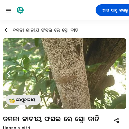
ଆପ ପ୍ରାପ୍ତ କରନ୍ତୁ
କମଳା ଜାତୀୟ ଫସଲ ରେ ସ୍ନୋ କାତି
ଲେମ୍ବୁଜାତୀୟ
କମଳା ଜାତୀୟ ଫସଲ ରେ ସ୍ନୋ କାତି
Unaspis citri