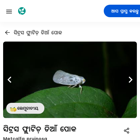
ଆପ ପ୍ରାପ୍ତ କରନ୍ତୁ
ସିଟ୍ରସ ଫ୍ଲାଟିଡ଼ ଡିଆଁ ପୋକ
ଲେମ୍ବୁଜାତୀୟ
ସିଟ୍ରସ ଫ୍ଲାଟିଡ଼ ଡିଆଁ ପୋକ
Metcalfa pruinosa