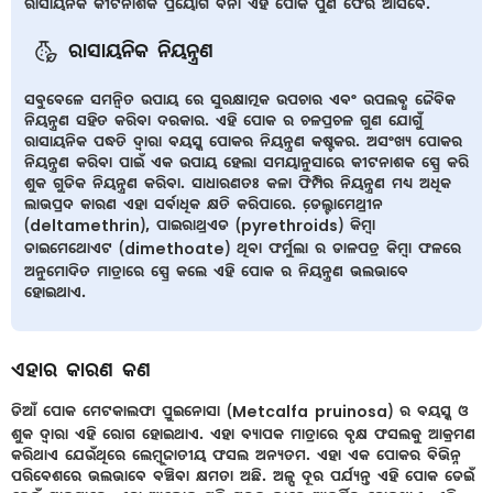
ରାସାୟନିକ କୀଟନାଶକ ପ୍ରୟୋଗ ବିନା ଏହି ପୋକ ପୁଣି ଫେରି ଆସିବେ.
ରାସାୟନିକ ନିୟନ୍ତ୍ରଣ
ସବୁବେଳେ ସମନ୍ବିତ ଉପାୟ ରେ ସୁରକ୍ଷାତ୍ମକ ଉପଚାର ଏବଂ ଉପଲବ୍ଧ ଜୈବିକ
ନିୟନ୍ତ୍ରଣ ସହିତ କରିବା ଦରକାର. ଏହି ପୋକ ର ଚଳପ୍ରଚଳ ଗୁଣ ଯୋଗୁଁ
ରାସାୟନିକ ପଦ୍ଧତି ଦ୍ୱାରା ବୟସ୍କ ପୋକର ନିୟନ୍ତ୍ରଣ କଷ୍ଟକର. ଅସଂଖ୍ୟ ପୋକର
ନିୟନ୍ତ୍ରଣ କରିବା ପାଇଁ ଏକ ଉପାୟ ହେଲା ସମୟାନୁସାରେ କୀଟନାଶକ ସ୍ପ୍ରେ କରି
ଶୁକ ଗୁଡିକ ନିୟନ୍ତ୍ରଣ କରିବା. ସାଧାରଣତଃ କଳା ଫିମ୍ପିର ନିୟନ୍ତ୍ରଣ ମଧ୍ୟ ଅଧିକ
ଲାଭପ୍ରଦ କାରଣ ଏହା ସର୍ବାଧିକ କ୍ଷତି କରିପାରେ. ଡେ଼ଲ୍ଟାମେଥ୍ରୀନ
(deltamethrin), ପାଇରାଥ୍ରଏଡ (pyrethroids) କିମ୍ବା
ଡାଇମେଥୋଏଟ (dimethoate) ଥିବା ଫର୍ମୁଲା ର ଡାଳପତ୍ର କିମ୍ବା ଫଳରେ
ଅନୁମୋଦିତ ମାତ୍ରାରେ ସ୍ପ୍ରେ କଲେ ଏହି ପୋକ ର ନିୟନ୍ତ୍ରଣ ଭଲଭାବେ
ହୋଇଥାଏ.
ଏହାର କାରଣ କଣ
ଡିଆଁ ପୋକ ମେଟକାଲଫା ପ୍ରୁଇନୋସା (Metcalfa pruinosa) ର ବୟସ୍କ ଓ
ଶୁକ ଦ୍ୱାରା ଏହି ରୋଗ ହୋଇଥାଏ. ଏହା ବ୍ୟାପକ ମାତ୍ରାରେ ବୃକ୍ଷ ଫସଲକୁ ଆକ୍ରମଣ
କରିଥାଏ ଯେଉଁଥିରେ ଲେମ୍ବୁଜାତୀୟ ଫସଲ ଅନ୍ୟତମ. ଏହା ଏକ ପୋକର ବିଭିନ୍ନ
ପରିବେଶରେ ଭଲଭାବେ ବଞ୍ଚିବା କ୍ଷମତା ଅଛି. ଅଳ୍ପ ଦୂର ପର୍ଯ୍ୟନ୍ତ ଏହି ପୋକ ଡେଇଁ