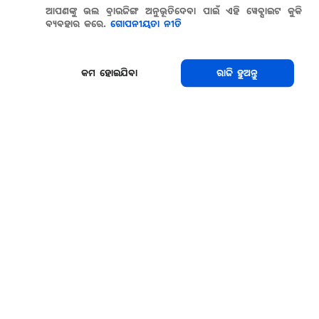
ଆପଣଙ୍କୁ ଭଲ ବ୍ରାଉଜିଙ୍ଗ ଅନୁଭୂତିଦେବା ପାଇଁ ଏହି ୱେବ୍ସାଇଟ କୁକି
ବ୍ୟବହାର କରେ.
ଗୋପନୀୟତା ନୀତି
କମ ହୋଇଯିବା
ରାଜି ହୁଅନ୍ତୁ