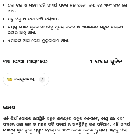
ଧଳା ଉଲ ଓ ମହମ ପରି ପଦାର୍ଥ ପତ୍ରର ତଳ ପଟେ, କାଣ୍ଡ ରେ ଏବଂ ଫଳ ରେ
ଥାଏ.
ମହୁ ବିନ୍ଦୁ ଓ କଳା ଫିମ୍ପି କରିଥାଏ.
ବୟସ୍କ ପୋକ ଗୁଡିକ ବାଦମିରୁ ଧୂସର ରଙ୍ଗର ଓ ଏମାନଙ୍କର ଉଜ୍ଜ୍ୱଳ ନାରଙ୍ଗୀ
ରଙ୍ଗର ଆଖି ଥାଏ.
ଏମାନଙ୍କ ଆଗ ଡେଣା ତ୍ରିଭୁଜାକାର ଥାଏ.
1
ଫସଲ ଗୁଡିକ
ମଧ୍ୟ ଦେଖା ଯାଇପାରେ
ଲେମ୍ବୁଜାତୀୟ
ଲକ୍ଷଣ
ଏହି ଡିଆଁ ପୋକର ଉପସ୍ଥିତି ବହୁତ ସମୟରେ ପତ୍ରର ତଳପଟେ, କାଣ୍ଡ ରେ ଏବଂ
ଫଳରେ ଧଳା ଉଲ ଓ ମହମ ପରି ପଦାର୍ଥ ର ଅବସ୍ଥିତିରୁ ଜଣ ପଡିଥାଏ. ଏହି ପଦାର୍ଥ
ପୋକର ଶୁକ ଦ୍ୱାରା ପ୍ରସ୍ତୁତ ହୋଇଥାଏ ଏବଂ କେବେ କେବେ ଭୁଲରେ ଏହାକୁ ମିଲି