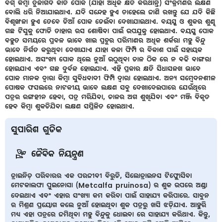
ବଗ୍ କିମ୍ବା ତୁଳାଗଦି କାତି ପୋକ (ଯାହା ଅଧିକ କ୍ଷତି କରିଥାନ୍ତି) ସଂକ୍ରମଣର ଲକ୍ଷଣ
ବୋଲି ଧରି ନିଆଯାଇଥାଏ. ଯଦି ସନ୍ଦେହ ହୁଏ ତାହେଲେ ଜାଣି ରଖନ୍ତୁ ଯେ ଯଦି କିଛି
ବିଶୃଙ୍ଖଳା ହୁଏ ତେବେ ଡିଆଁ ପୋକ ଡେଇଁବା ଦେଖାଯାଇଥାଏ. ବୟସ୍କ ଓ ଶୁକର ଶୁଣ୍ଢ
ଗଛ ଟିସୁକୁ ଫୋଡି ତାହାର ରସ ଶୋଷିବା ପାଇଁ ଉପଯୁକ୍ତ ହୋଇଥାଏ. ବୟସ୍କ ପୋକ
ବହୁତ ସମୟରେ ପ୍ରବଳ ଭାବେ ଖାଇ ପ୍ରଚୁର ପରିମାଣର ଅଧିକ ଶର୍କରା ମହୁ ବିନ୍ଦୁ
ଭାବେ ନିର୍ଗତ କରୁଥିବା ଦେଖାଯାଏ ଯାହା କଳା ଫିମ୍ପି ର ବିକାଶ ପାଇଁ ସହାୟକ
ହୋଇଥାଏ. ଅସଂଖ୍ୟ ପୋକ ଥିଲେ ନୁଆଁ ଉଠୁଥିବା ଡାଳ ଠିକ ରେ ନ ବଢି ବାଙ୍ଗରା
ହୋଇଯାଏ ଏବଂ ଗଛ ଦୁର୍ବଳ ହୋଇଯାଏ. ଏହି ପ୍ରକାର କ୍ଷତି ସିଧାସଳଖ ଭାବେ
ପୋକ ମାନକ ଦ୍ୱାରା କିମ୍ବା ସୁବିଧଵାଦୀ ଫିମ୍ପି ଦ୍ୱାରା ହୋଇଥାଏ. ଅନ୍ୟ ସମ୍ବେଦନଶୀଳ
ପୋଷକ ଫସଲରେ ନାଟକୀୟ ଭାବେ ଲକ୍ଷଣ ସବୁ ଦେଖାଦେଇପାରେ ଯେଉଁଥିରେ
ପତ୍ରର ରଙ୍ଗହୀନ ହେବା, ପତ୍ର ମରିଯିବା, ଡାଳର ଅଗ ଶୁଖିଯିବା ଏବଂ ମଞ୍ଜି ବିକୃତ
ହେବ କିମ୍ବା ଶୁକଡିଯିବା ଲକ୍ଷଣ ସମ୍ମିଳିତ ହୋଇଥାଏ.
ସୁପାରିଶ ଗୁଡିକ
ଜୈବିକ ନିୟନ୍ତ୍ରଣ
ଡ୍ରାଇନିଡ଼ ପରିବାରର ଏକ ପରଜୀବୀ ବିରୁଡି, ସିଲୋଡ୍ରାଇନସ ଟିଫ୍ଲୋସିଵା
ମେଟକାଲଫା ପ୍ରୁଇନୋସା (Metcalfa pruinosa) ର ଶୁକ ଉପରେ ଅଣ୍ଡା
ଦେଇଥାଏ ଏବଂ ଏହାର ସଂଖ୍ୟା କମ କରିବା ପାଇଁ ସାହାଯ୍ୟ କରିପାରେ. ସାବୁନ
ର ମିଶ୍ରଣ ପ୍ରୟୋଗ କଲେ ନୁଆଁ ହୋଇଥିବା ଶୁକ ପତ୍ରରୁ ଖସି ଝଡ଼ିଯାଏ. ଆହୁରି
ମଧ୍ୟ ଏହା ପତ୍ରରେ ଜମିଥିବା ମହୁ ବିନ୍ଦୁକୁ ଧୋଇବା ରେ ସାହାଯ୍ୟ କରିଥାଏ. କିନ୍ତୁ,