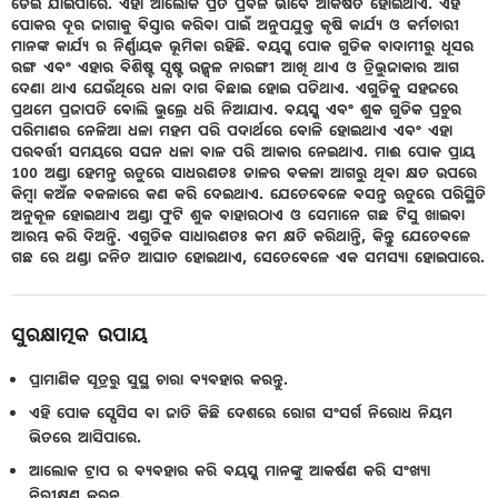
ଡେଇଁ ଯାଇପାରେ. ଏହା ଆଲୋକ ପ୍ରତି ପ୍ରବଳ ଭାବେ ଆକର୍ଷିତ ହୋଇଥାଏ. ଏହି
ପୋକର ଦୂର ଜାଗାକୁ ବିସ୍ତାର କରିବା ପାଇଁ ଅନୁପଯୁକ୍ତ କୃଷି କାର୍ଯ୍ୟ ଓ କର୍ମଚାରୀ
ମାନଙ୍କ କାର୍ଯ୍ୟ ର ନିର୍ଣ୍ଣାୟକ ଭୂମିକା ରହିଛି. ବୟସ୍କ ପୋକ ଗୁଡିକ ବାଦାମୀରୁ ଧୂସର
ରଙ୍ଗ ଏବଂ ଏହାର ବିଶିଷ୍ଟ ସ୍ପଷ୍ଟ ଉଜ୍ଜ୍ୱଳ ନାରଙ୍ଗୀ ଆଖି ଥାଏ ଓ ତ୍ରିଭୁଜାକାର ଆଗ
ଦେଣା ଥାଏ ଯେଉଁଥିରେ ଧଳା ଦାଗ ବିଛାଇ ହୋଇ ପଡିଥାଏ. ଏଗୁଡିକୁ ସହଜରେ
ପ୍ରଥମେ ପ୍ରଜାପତି ବୋଲି ଭୁଲ୍ରେ ଧରି ନିଆଯାଏ. ବୟସ୍କ ଏବଂ ଶୁକ ଗୁଡିକ ପ୍ରଚୁର
ପରିମାଣର ନେଳିଆ ଧଳା ମହମ ପରି ପଦାର୍ଥରେ ବୋଳି ହୋଇଥାଏ ଏବଂ ଏହା
ପରବର୍ତ୍ତୀ ସମୟରେ ସଘନ ଧଳା ବାଳ ପରି ଆକାର ନେଇଥାଏ. ମାଈ ପୋକ ପ୍ରାୟ
100 ଅଣ୍ଡା ହେମନ୍ତ ଋତୁରେ ସାଧରଣତଃ ଡାଳର ବକଳା ଆଗରୁ ଥିବା କ୍ଷତ ଉପରେ
କିମ୍ବା କଅଁଳ ବକଳାରେ କଣ କରି ଦେଇଥାଏ. ଯେତେବେଳେ ବସନ୍ତ ଋତୁରେ ପରିସ୍ଥିତି
ଅନୁକୂଳ ହୋଇଥାଏ ଅଣ୍ଡା ଫୁଟି ଶୁକ ବାହାରଠାଏ ଓ ସେମାନେ ଗଛ ଟିସୁ ଖାଇବା
ଆରମ୍ଭ କରି ଦିଅନ୍ତି. ଏଗୁଡିକ ସାଧାରଣତଃ କମ କ୍ଷତି କରିଥାନ୍ତି, କିନ୍ତୁ ଯେତେବଳେ
ଗଛ ରେ ଥଣ୍ଡା ଜନିତ ଆଘାତ ହୋଇଥାଏ, ସେତେବେଳେ ଏକ ସମସ୍ୟା ହୋଇପାରେ.
ସୁରକ୍ଷାତ୍ମକ ଉପାୟ
ପ୍ରାମାଣିକ ସୂତ୍ରରୁ ସୁସ୍ଥ ଚାରା ବ୍ୟବହାର କରନ୍ତୁ.
ଏହି ପୋକ ସ୍ପେସିସ ବା ଜାତି କିଛି ଦେଶରେ ରୋଗ ସଂସର୍ଗ ନିରୋଧ ନିୟମ
ଭିତରେ ଆସିପାରେ.
ଆଲୋକ ଟ୍ରାପ ର ବ୍ୟବହାର କରି ବୟସ୍କ ମାନଙ୍କୁ ଆକର୍ଷଣ କରି ସଂଖ୍ୟା
ନିରୀକ୍ଷଣ କରନ୍ତୁ.