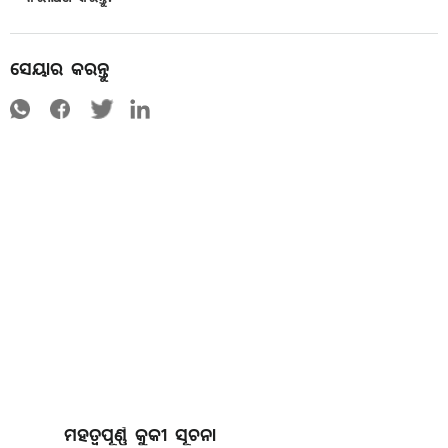
ସେୟାର କରନ୍ତୁ
ମହତ୍ୱପୂର୍ଣ୍ଣ କୁକୀ ସୂଚନା