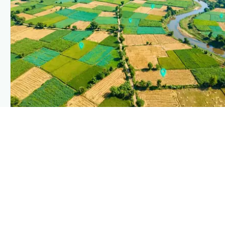
PLANTIX INTELLIGENCE
The intelligence behind this page
Explore the live agronomic data that powers Plantix
disease pages.
Discover
→