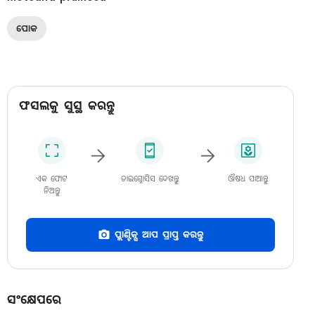
ପୋକ
ଫସଲକୁ ସୁସ୍ଥ କରନ୍ତୁ
ଏକ ଫୋଟ
ଡାଇଗ୍ନୋସିସ ଦେଖନ୍ତୁ
ଔଷଧ ପାଆନ୍ତୁ
ନିଅନ୍ତୁ
ପ୍ଲାଣ୍ଟିକ୍ସ ଆପ ପ୍ରାପ୍ତ କରନ୍ତୁ
ସଂକ୍ଷେପରେ