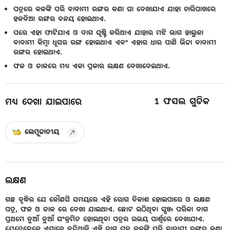
ପତ୍ରରେ କଳଙ୍କି ପରି ବାଦାମୀ ରଙ୍ଗର କଣା ଘା ଦେଖାଯାଏ ଯାହା ଚାରିପାଖରେ
ହଳଦିଆ ରଙ୍ଗର ବଳୟ ହୋଇଥାଏ.
ପରେ ଏହା ଫାଟିଯାଏ ଓ ଦାଗ ସୃଷ୍ଟି କରିଥାଏ ଯାହାର ମଝି ଭାଗ ହାଲୁକା
ବାଦାମୀ କିମ୍ବା ଧୂସର ରଙ୍ଗ ହୋଇଥାଏ ଏବଂ ଏହାର ଧାର ପାଣି ଭିଜା ବାଦାମୀ
ରଙ୍ଗର ହୋଇଥାଏ.
ଫଳ ଓ ଡାଳରେ ମଧ୍ୟ ଏକା ପ୍ରକାର ଲକ୍ଷଣ ଦେଖାଦେଇଥାଏ.
1
ଫସଲ ଗୁଡିକ
ମଧ୍ୟ ଦେଖା ଯାଇପାରେ
ଲେମ୍ବୁଜାତୀୟ
ଲକ୍ଷଣ
ଗଛ ବୃଦ୍ଧିର ଯେ କୌଣସି ସମୟରେ ଏହି ରୋଗ ବିକାଶ ହୋଇପାରେ ଓ ଲକ୍ଷଣ
ପତ୍ର, ଫଳ ଓ ଡାଳ ରେ ଦେଖା ଯାଇଥାଏ. ଛୋଟ ଉଠିଥିବା ସ୍ପଞ୍ଜ ପରିକା ଦାଗ
ପ୍ରଥମେ ନୁଆଁ ନୁଆଁ ସଂକ୍ରମିତ ହୋଇଥିବା ପତ୍ରର ଉଭୟ ପାର୍ଶ୍ୱରେ ଦେଖାଯାଏ.
ଯେତେବେଳେ ଏମାନେ ବଢି଼ଥାନ୍ତି ଏହି ଦାଗ ସବୁ କଳଙ୍କି ପରି ବାଦାମୀ ରଙ୍ଗର କଣା