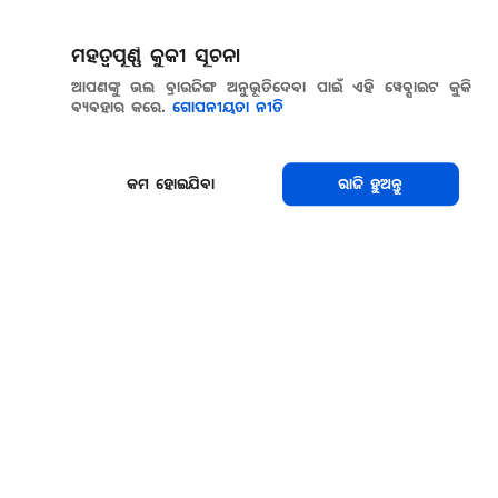
ମହତ୍ୱପୂର୍ଣ୍ଣ କୁକୀ ସୂଚନା
ଆପଣଙ୍କୁ ଭଲ ବ୍ରାଉଜିଙ୍ଗ ଅନୁଭୂତିଦେବା ପାଇଁ ଏହି ୱେବ୍ସାଇଟ କୁକି
ବ୍ୟବହାର କରେ.
ଗୋପନୀୟତା ନୀତି
କମ ହୋଇଯିବା
ରାଜି ହୁଅନ୍ତୁ