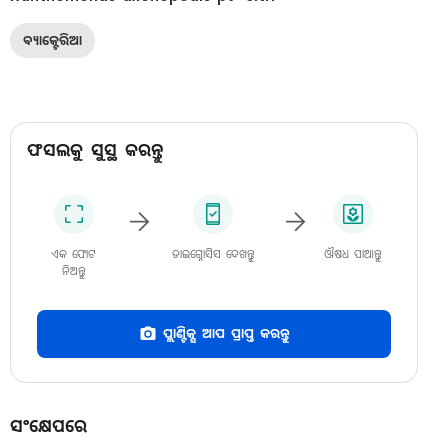
ବ୍ୟାକ୍ଟେରିଆ
ଫସଲକୁ ସୁସ୍ଥ କରନ୍ତୁ
ଏକ ଫୋଟ
ଡାଇଗ୍ନୋସିସ ଦେଖନ୍ତୁ
ଔଷଧ ପାଆନ୍ତୁ
ନିଅନ୍ତୁ
ପ୍ଲାଣ୍ଟିକ୍ସ ଆପ ପ୍ରାପ୍ତ କରନ୍ତୁ
ସଂକ୍ଷେପରେ