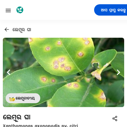
ଆପ ପ୍ରାପ୍ତ କରନ୍ତୁ
ଲେମ୍ବୁର ଘା
ଲେମ୍ବୁଜାତୀୟ
ଲେମ୍ବୁର ଘା
Xanthomonas axonopodis pv. citri