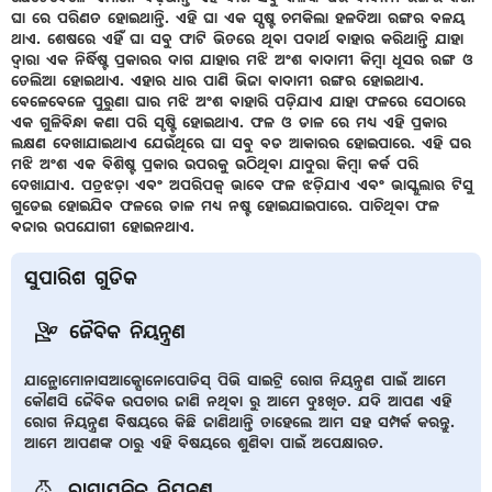
ଘା ରେ ପରିଣତ ହୋଇଥାନ୍ତି. ଏହି ଘା ଏକ ସ୍ପଷ୍ଟ ଚମକିଲା ହଳଦିଆ ରଙ୍ଗର ବଳୟ
ଥାଏ. ଶେଷରେ ଏହିଁ ଘା ସବୁ ଫାଟି ଭିତରେ ଥିବା ପଦାର୍ଥ ବାହାର କରିଥାନ୍ତି ଯାହା
ଦ୍ୱାରା ଏକ ନିର୍ଦ୍ଧିଷ୍ଟ ପ୍ରକାରର ଦାଗ ଯାହାର ମଝି ଅଂଶ ବାଦାମୀ କିମ୍ବା ଧୂସର ରଙ୍ଗ ଓ
ତେଲିଆ ହୋଇଥାଏ. ଏହାର ଧାର ପାଣି ଭିଜା ବାଦାମୀ ରଙ୍ଗର ହୋଇଥାଏ.
ବେଳେବେଳେ ପୁରୁଣା ଘାର ମଝି ଅଂଶ ବାହାରି ପଡ଼ିଯାଏ ଯାହା ଫଳରେ ସେଠାରେ
ଏକ ଗୁଳିବିନ୍ଧା କଣା ପରି ସୃଷ୍ଟି ହୋଇଥାଏ. ଫଳ ଓ ଡାଳ ରେ ମଧ୍ୟ ଏହି ପ୍ରକାର
ଲକ୍ଷଣ ଦେଖାଯାଇଥାଏ ଯେଉଁଥିରେ ଘା ସବୁ ବଡ ଆକାରର ହୋଇପାରେ. ଏହି ଘର
ମଝି ଅଂଶ ଏକ ବିଶିଷ୍ଟ ପ୍ରକାର ଉପରକୁ ଉଠିଥିବା ଯାଦୁରା କିମ୍ବା କର୍କ ପରି
ଦେଖାଯାଏ. ପତ୍ରଝଡ଼ା ଏବଂ ଅପରିପକ୍ଵ ଭାବେ ଫଳ ଝଡ଼ିଯାଏ ଏବଂ ଭାସ୍କୁଲାର ଟିସୁ
ଗୁଡେଇ ହୋଇଯିବ ଫଳରେ ଡାଳ ମଧ୍ୟ ନଷ୍ଟ ହୋଇଯାଇପାରେ. ପାଚିଥିବା ଫଳ
ବଜାର ଉପଯୋଗୀ ହୋଇନଥାଏ.
ସୁପାରିଶ ଗୁଡିକ
ଜୈବିକ ନିୟନ୍ତ୍ରଣ
ଯାନ୍ଥୋମୋନାସଆକ୍ସୋନୋପୋଡିସ୍ ପିଭି ସାଇଟ୍ରି ରୋଗ ନିୟନ୍ତ୍ରଣ ପାଇଁ ଆମେ
କୌଣସି ଜୈବିକ ଉପଚାର ଜାଣି ନଥିବା ରୁ ଆମେ ଦୁଃଖିତ. ଯଦି ଆପଣ ଏହି
ରୋଗ ନିୟନ୍ତ୍ରଣ ବିିଷୟରେ କିଛି ଜାଣିଥାନ୍ତି ତାହେଲେ ଆମ ସହ ସମ୍ପର୍କ କରନ୍ତୁ.
ଆମେ ଆପଣଙ୍କ ଠାରୁ ଏହି ବିଷୟରେ ଶୁଣିବା ପାଇଁ ଅପେକ୍ଷାରତ.
ରାସାୟନିକ ନିୟନ୍ତ୍ରଣ