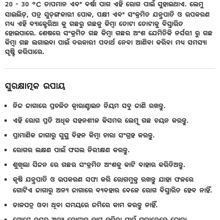
20 - 30 °C ତାପମାନ ଏବଂ ବର୍ଷା ପାଗ ଏହି ରୋଗ ପାଇଁ ସୁହାଇଥାଏ. ଲେମୁ
ସାଇଲିଡ଼, ପତ୍ର ସୁଡ଼ଙ୍ଗକାରୀ ପୋକ, ପକ୍ଷୀ ଏବଂ ସଂକ୍ରମିତ ଯନ୍ତ୍ରପାତି ଓ ଉପକରଣ
ମଧ୍ୟ ଏହି ବ୍ୟାକ୍ଟେରିଆ କୁ ଗଛରୁ ଗଛକୁ କିମ୍ବା ତୋଟା ତୋଟାକୁ ବିସ୍ତାରିତ
ହୋଇପାରେ. ଶେଷରେ ସଂକ୍ରମିତ ଗଛ କିମ୍ବା ଗଛର ଅଂଶ ଯେମିତିକି ନର୍ସରୀ ରୁ ଗଛ
କିମ୍ବା ଗଛ ଲଗାଇବା ପାଇଁ ଦରକାରୀ ପଦାର୍ଥ ନେବା ଆଣିବା କରିବା ମଧ୍ୟ ସମସ୍ୟା
ସୃଷ୍ଟି କରିପାରେ.
ସୁରକ୍ଷାତ୍ମକ ଉପାୟ
ନିଜ ଜାଗାରେ ପ୍ରଚଳିତ କ୍ୱାରାଣ୍ଟାଇନ ନିୟମ ସବୁ ଜାଣି ରଖନ୍ତୁ.
ଏହି ରୋଗ ପ୍ରତି ଅଧିକ ସହନଶୀଳ କିସମର ଲେମ୍ବୁ ଗଛ ଚୟନ କରନ୍ତୁ.
ପ୍ରାମାଣିକ ଜାଗାରୁ ସୁସ୍ଥ ବିହନ କିମ୍ବା ଚାରା ସଂଗ୍ରହ କରନ୍ତୁ.
ରୋଗର ଲକ୍ଷଣ ପାଇଁ ଫସଲ ନିରୀକ୍ଷଣ କରନ୍ତୁ.
ଶୁଖିଲା ସିଜନ ରେ ଗଛର ସଂକ୍ରମିତ ଅଂଶକୁ କାଟି ବାହାର କରିଦିଅନ୍ତୁ.
କୃଷି ଯନ୍ତ୍ରପାତି ଓ ଉପକରଣ ସଫା କରି ରୋଗମୁକ୍ତ ରଖନ୍ତୁ ଯାହା ଫଳରେ
ଗୋଟିଏ ଜାଗାରୁ ଅନ୍ୟ ଜାଗାରେ ବ୍ୟବହାର ବେଳେ ରୋଗ ବିସ୍ତାରିତ ହେବ ନାହିଁ.
ଡାଳପତ୍ର ଓଦା ଥିବା ସମୟରେ ଜମିରେ କାମ କରନ୍ତୁ ନାହିଁ.
ଗୋଟେ ତଟରୁ ଅନ୍ୟ ତୋଟାକୁ କାମ କରିବା ପାଇଁ ଗଲାବେଳେ ଜୋତା,