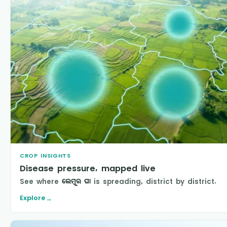
CROP INSIGHTS
Disease pressure, mapped live
See where
ଲେମ୍ବୁର ଘା
is spreading, district by district.
Explore
→