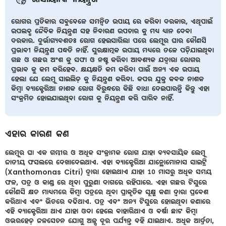
ରୋଗର ପ୍ରତିକାର ସବୁବେଳେ ସମନ୍ବିତ ଉପାୟ ରେ କରିବା ଦରକାର, ଏଥିପାଇଁ
ଉପଲବ୍ଧ ଜୈବିକ ନିୟନ୍ତ୍ରଣ ସହ ନିବାରଣ ଉପଚାର କୁ ମଧ୍ୟ ଧ୍ୟାନ ଦେବା
ଦରକାର. ଦୁର୍ଭାଗ୍ୟବଶତଃ ରୋଗ ହେଇସାରିଲା ପରେ ଲେମ୍ବୁର ଘାର କୌଣସି
ପ୍ରଭାବୀ ନିୟନ୍ତ୍ରଣ ପଦ୍ଧତି ନାହିଁ. ସୁରକ୍ଷାତ୍ମକ ଉପାୟ ମଧ୍ୟରେ ତଳେ ପଡ଼ିଯାଇଥିବା
ଗଛ ଓ ଗଛର ଅଂଶ କୁ ସଫା ଓ ନଷ୍ଟ କରିବା ଆବଶ୍ୟକ ଯଦ୍ୱାରା ରୋଗର
ପ୍ରଭାବ କୁ କମ କରିହେବ. କ୍ଷୟକ୍ଷତି କମ କରିବା ପାଇଁ ଅନ୍ୟ ଏକ ଉପାୟ
ହେଲା ଯେ ଲେମ୍ବୁ ସାଇଲିଡ଼ କୁ ନିୟନ୍ତ୍ରଣ କରିବା. କପର ଯୁକ୍ତ କବକ ନାଶକ
କିମ୍ବା ବ୍ୟାକ୍ଟେରିଆ ନାଶକ ରୋଗ ବିରୁଦ୍ଧରେ କିଛି ବାଧା ଦେଇପାରନ୍ତି କିନ୍ତୁ ଏହା
ସଂକ୍ରମିତ ହୋଇଯାଇଥିବା ରୋଗ କୁ ନିୟନ୍ତ୍ରଣ କରି ପାରିବ ନାହିଁ.
ଏହାର କାରଣ କଣ
ଲେମ୍ବୁର ଘା ଏକ ଗମ୍ଭୀର ଓ ଅଧିକ ସଂକ୍ରାମକ ରୋଗ ଯାହା ବ୍ୟବସାୟିକ ଲେମ୍ବୁ
ଜାତୀୟ ଫସଲରେ ଦେଖାଦେଇଥାଏ. ଏହା ବ୍ୟାକ୍ଟେରିଆ ଯାନ୍ଥୋମୋନାସ ସାଇଟ୍ରି
(Xanthomonas Citri) ଦ୍ୱାରା ହୋଇଥାଏ ଯାହା 10 ମାସରୁ ଅଧିକ ସମୟ
ଫଳ, ପତ୍ର ଓ କାଣ୍ଡ ରେ ଥିବା ପୁରୁଣା ଦାଗରେ ରହିପାରେ. ଏହା ଗଛର ଟିସୁରେ
କୌଣସି କ୍ଷତ ମାଧ୍ୟମରେ କିମ୍ବା ପତ୍ରରେ ଥିବା ପ୍ରାକୃତିକ ସୂକ୍ଷ୍ମ କଣା ଦ୍ୱାରା ପ୍ରବେଶ
କରିଥାଏ ଏବଂ ଭିତରେ ବଢିଥାଏ. ପତ୍ର ଏବଂ ଅନ୍ୟ ଟିସୁରେ ହୋଇଥିବା କଣାରେ
ଏହି ବ୍ୟାକ୍ଟେରିଆ ଥାଏ ଯାହା ଓଦା ହେଲେ ବାହାରିଥାଏ ଓ ବର୍ଷା ଛାଟ କିମ୍ବା
ଓଭରହେଡ଼ ଜଳସେଚନ ଯୋଗୁ ଅଳ୍ପ ଦୂର ପର୍ଯ୍ୟନ୍ତ ବହି ଯାଇଥାଏ. ଅଧିକ ଆର୍ଦ୍ରତା,