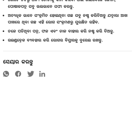
ପୋଷାକପତ୍ର ସବୁ ଭଲଭାବେ ସଫା କରନ୍ତୁ.
ଅତ୍ୟଧିକ ଭାବେ ସଂକ୍ରମିତ ହୋଇଥିବା ଗଛ ସବୁ ନଷ୍ଟ କରିଦିଅନ୍ତୁ ଯଦ୍ୱାରା ଆଖ
ପାଖରେ ଥିବା ଗଛ ଏହି ରୋଗ ସଂକ୍ରମଣରୁ ସୁରକ୍ଷିତ ରହିବ.
ତଳେ ପଡିଥିବା ପତ୍ର, ଫଳ ଏବଂ ଡାଳ ବାହାର କରି ନଷ୍ଟ କରି ଦିଅନ୍ତୁ.
ଉଇଣ୍ଡବ୍ରେକ ବ୍ୟବହାର କରି ରୋଗର ବିସ୍ତାରକୁ ଦୁରେଇ ରଖନ୍ତୁ.
ସେୟାର କରନ୍ତୁ