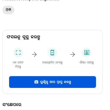
ଫିମ୍ପି
ଫସଲକୁ ସୁସ୍ଥ କରନ୍ତୁ
ଏକ ଫୋଟ
ଡାଇଗ୍ନୋସିସ ଦେଖନ୍ତୁ
ଔଷଧ ପାଆନ୍ତୁ
ନିଅନ୍ତୁ
ପ୍ଲାଣ୍ଟିକ୍ସ ଆପ ପ୍ରାପ୍ତ କରନ୍ତୁ
ସଂକ୍ଷେପରେ