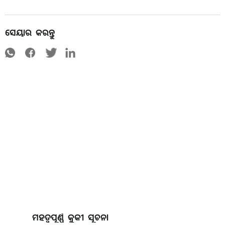
ସେୟାର କରନ୍ତୁ
ମହତ୍ୱପୂର୍ଣ୍ଣ କୁକୀ ସୂଚନା