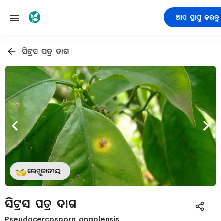
ଆପ ପ୍ରାପ୍ତ କରନ୍ତୁ
ସିଟ୍ରସ ପତ୍ର ଦାଗ
ଲେମ୍ବୁଜାତୀୟ
ସିଟ୍ରସ ପତ୍ର ଦାଗ
Pseudocercospora angolensis