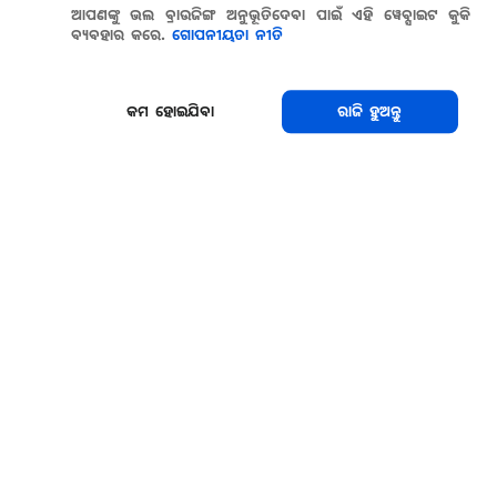
ଆପଣଙ୍କୁ ଭଲ ବ୍ରାଉଜିଙ୍ଗ ଅନୁଭୂତିଦେବା ପାଇଁ ଏହି ୱେବ୍ସାଇଟ କୁକି
ବ୍ୟବହାର କରେ.
ଗୋପନୀୟତା ନୀତି
କମ ହୋଇଯିବା
ରାଜି ହୁଅନ୍ତୁ