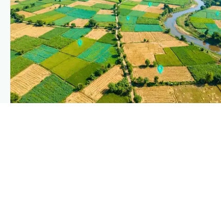
PLANTIX INTELLIGENCE
The intelligence behind this page
Explore the live agronomic data that powers Plantix
disease pages.
Discover
→