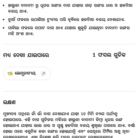
ହାଲୁକା ବାଦାମୀ ରୁ ଧୂସର ରଙ୍ଗର ଦାଗ ଯାହାର ଗାଢ଼ ରଙ୍ଗର ଧାର ଓ ହଳଦିଆ
ବଳୟ ଥାଏ.
ନୁଆଁ ଫଳରେ ଉଠାଣିଆ ଟ୍ୟୁମର ପରି ବୃଦ୍ଧିରେ ହଳଦିଆ ବଳୟ ଦେଖାଯାଏ.
ପାଚିଲା ଫଳରେ ସପାଟ ଦାଗ ଥାଏ ଯାହାର ଶୁକୁଡ଼ି ଯାଇଥିବା ବାଦାମୀ ରଙ୍ଗର
ମଝି ଅଂଶ ଥାଏ.
1
ଫସଲ ଗୁଡିକ
ମଧ୍ୟ ଦେଖା ଯାଇପାରେ
ଲେମ୍ବୁଜାତୀୟ
ଲକ୍ଷଣ
ମୁଖ୍ୟତଃ ପତ୍ରରେ କାଁ ଭାଁ ଦାଗ ଦେଖାଯାଏ ଯାହା 10 ମିମି ବ୍ୟାସ ପର୍ଯ୍ୟନ୍ତ
ହୋଇପାରେ. ଏହି ଦାଗ ଗୁଡିକର ମଝିରେ ହାଲୁକା ବାଦାମୀ କିମ୍ବା ଧୂସର ରଙ୍ଗ
ହୋଇଥାଏ ଯାହାର ଲାଲ ଧାର ଓ ସ୍ପଷ୍ଟ ହଳଦିଆ ବଳୟ ଶୁଖିଲା ପାଗରେ ଥାଏ. ବର୍ଷା
ହେଲା ପରେ ଏଗୁଡିକ କଳା ରଙ୍ଗର ହୋଇଯାନ୍ତି ଏବଂ ସେଥିରେ ଫିମ୍ପିର ଅଣୁ ଥିବା
ଦେଖାଦେଇଥାଏ. ଏହା ବିଶେଷ କରି ପତ୍ରର ତଳପଟେ ଦେଖାଦେଇଥାଏ.