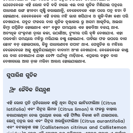
ଯେତେବେଳେ ଏହି ରୋଗ ବଢି ବଢି ଚାଲେ ଏଇ ଦାଗ ଗୁଡିକ ମିଶିଯାଇ ପତ୍ରରେ
ସାଧାରଣ ରଙ୍ଗ ହୀନତା ସୃଷ୍ଟି କରାଇଥାନ୍ତି, ବେଳେବେଳେ ଏହା ପରେ ପତ୍ର ଝଡା ବି
ହୋଇଥାଏ. କେବେକେବେ ଏହି ଡଗର ମଝି ଭାଗ ଖସିଯାଏ ଓ ଗୁଳି-ବିନ୍ଧା କଣା ପରି
ଦେଖାଯାଏ. ସବୁଜ ଫଳରେ ଦାଗ ଗୁଡିକ ବୃତ୍ତାକାର ରୁ ଅସମ ଆକୃତିର, ଅଲଗା
କିମ୍ବା ସମ୍ମିଳିତ ହୋଇଥାଏ ଏବଂ ବହୁତ ସମୟରେ ଏକ ହଳଦିଆ ବଳୟ ଥାଏ.
ଅତ୍ୟଧିକ ସଂକ୍ରମଣ ଦ୍ୱାରା କଳା, ଉଠାଣିଆ, ଟ୍ୟୁମର ପରି ବୃଦ୍ଧି ଦେଖାଯାଏ. ଏହା
ପରବର୍ତ୍ତୀ ସମୟରେ ମଝିରୁ ମରିଯାଇ ନଷ୍ଟ ହୋଇଯାଏ. ପାଚିଲା ଫଳ ଉପରେ ଦାଗ
ଛୋଟ ବଡ଼ ହୋଇପାରେ, କିନ୍ତୁ ସାଧାରଣତଃ ସପାଟ ଥାଏ. ସେଗୁଡିକ ର ମଝିରେ
ବେଳେବେଳେ ଅଳ୍ପ ଶୁକୁଡିଯାଇଥିବା ବାଦାମୀ ଅଂଶ ଦେଖାଯାଏ. ବେଳେବେଳେ କାଣ୍ଡ
ରେ ଦାଗ ଦେଖାଯାଏ ଯାହା ଡେମ୍ଫ ପର୍ଯ୍ୟନ୍ତ ମାଡ଼ିଥାଏ. ଏପ୍ରକାର ବହୁତ ଦାଗ
ଦେଖାଗଲେ ଆଗ ଡ଼ାଳ ମରିବା ଆରମ୍ଭ ହୋଇଯାଇଥାଏ.
ସୁପାରିଶ ଗୁଡିକ
ଜୈବିକ ନିୟନ୍ତ୍ରଣ
ଏହି ରୋଗ ପ୍ରତି ପ୍ରତିରୋଧକ ଶକ୍ତି ଥିବା ସିଟ୍ରସ ଲାଟିଫୋଲିଆ (Citrus
latifolia) ଏବଂ ସିଟ୍ରସ ଲିମନ (Citrus limon) ର ଫଳରୁ ବାହାର
କରାଯାଇଥିବା ତେଲ ପ୍ରୟୋଗ କଲେ ଏହି ଫିମ୍ପିର ବିକାଶ କମି ଯାଇପାରେ.
ଲେମ୍ବୁ ପତ୍ରର ରସ ଏବଂ ସିଟ୍ରସ ଅରାନ୍ଥିଫୋଲିଆ (Citrus aurantifolia)
ଏବଂ ବଟଲବ୍ରଶ ଗଛ (Callistemon citrinus and Callistemon