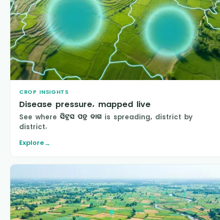
CROP INSIGHTS
Disease pressure, mapped live
See where
ସିଟ୍ରସ ପତ୍ର ଦାଗ
is spreading, district by
district.
Explore
→