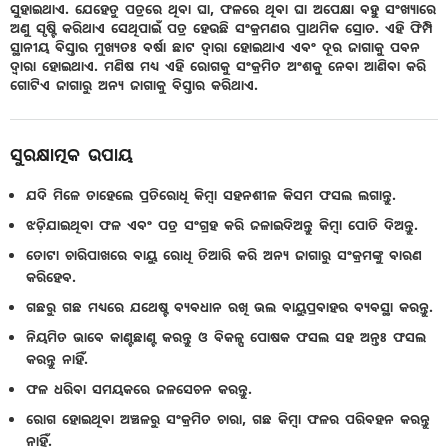
ସୁହାଇଥାଏ. ଯେହେତୁ ପତ୍ରରେ ଥିବା ଘା, ଫଳରେ ଥିବା ଘା ଅପେକ୍ଷା ବହୁ ସଂଖ୍ୟାରେ
ଅଣୁ ସୃଷ୍ଟି କରିଥାଏ ସେଥିପାଇଁ ପତ୍ର ହେଉଛି ସଂକ୍ରମଣର ପ୍ରାଥମିକ ସ୍ରୋତ. ଏହି ଫିମ୍ପି
ସ୍ଥାନୀୟ ବିସ୍ତାର ମୁଖ୍ୟତଃ ବର୍ଷା ଛାଟ ଦ୍ୱାରା ହୋଇଥାଏ ଏବଂ ଦୂର ଜାଗାକୁ ପବନ
ଦ୍ୱାରା ହୋଇଥାଏ. ମଣିଷ ମଧ୍ୟ ଏହି ରୋଗକୁ ସଂକ୍ରମିତ ଅଂଶକୁ ନେବା ଆଣିବା କରି
ଗୋଟିଏ ଜାଗାରୁ ଅନ୍ୟ ଜାଗାକୁ ବିସ୍ତାର କରିଥାଏ.
ସୁରକ୍ଷାତ୍ମକ ଉପାୟ
ଯଦି ମିଳେ ତାହେଲେ ପ୍ରତିରୋଧି କିମ୍ବା ସହନଶୀଳ କିସମ ଫସଲ ଲଗାନ୍ତୁ.
ଝଡ଼ିଯାଇଥିବା ଫଳ ଏବଂ ପତ୍ର ସଂଗ୍ରହ କରି ଜଳାଇଦିଅନ୍ତୁ କିମ୍ବା ପୋତି ଦିଅନ୍ତୁ.
ତୋଟା ଚାରିପାଖରେ ବାୟୁ ରୋଧି ତିଆରି କରି ଅନ୍ୟ ଜାଗାରୁ ସଂକ୍ରମଙ୍କୁ ବାରଣ
କରିହେବ.
ଗଛରୁ ଗଛ ମଧ୍ୟରେ ଯଥେଷ୍ଟ ବ୍ୟବଧାନ ରଖି ଭଲ ଵାୟୁପ୍ରବାହର ବ୍ୟବସ୍ଥା କରନ୍ତୁ.
ନିୟମିତ ଭାବେ କାଣ୍ଟଛାଣ୍ଟ କରନ୍ତୁ ଓ ବିକଳ୍ପ ପୋଷକ ଫସଲ ସହ ଅନ୍ତଃ ଫସଲ
କରନ୍ତୁ ନାହିଁ.
ଫଳ ଧରିବା ସମୟକରେ ଜଳସେଚନ କରନ୍ତୁ.
ରୋଗ ହୋଇଥିବା ଅଞ୍ଚଳରୁ ସଂକ୍ରମିତ ଚାରା, ଗଛ କିମ୍ବା ଫଳର ପରିବହନ କରନ୍ତୁ
ନାହିଁ.