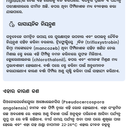
rigidus)ର ତେଲ ଏହି ରୋଗକୁ ବନ୍ଦ କରିପାରେ. ଏସବୁର ପ୍ରଭାବ ଏ ପର୍ଯ୍ୟନ୍ତ
ପରୀକ୍ଷାଗାରରେ ସୀମିତ ଅଛି. କପର ଥିବା ଫିମ୍ପିନାଶକ ମଧ୍ୟ ବ୍ୟବହାର କରା
ଯାଇପାରେ.
ରାସାୟନିକ ନିୟନ୍ତ୍ରଣ
ସବୁବେଳେ ସମନ୍ବିତ ଉପାୟ ରେ ସୁରକ୍ଷାତ୍ମକ ଉପଚାର ଏବଂ ଉପଲବ୍ଧ ଜୈବିକ
ନିୟନ୍ତ୍ରଣ ସହିତ କରିବା ଦରକାର. ଟ୍ରିଫ୍ଲୋକ୍ସିସ୍ଟ୍ରୋବିନ (trifloxystrobin)
କିମ୍ବା ମାଙ୍କୋଜେବ (mancozeb) ଥିବା ଫିମ୍ପିନାଶକ ସହିତ ଖଣିଜ ତେଲ
ମିଶାଇ ସ୍ପ୍ରେ କଲେ ଏହି ଫିମ୍ପିକୁ ଦମନ କରିବାରେ ସୁଫଳ ମିଳିଥାଏ.
କ୍ଲୋରୋଥାଲନଲ (chlorothalonil), କପର ଏବଂ ଏମାନଙ୍କ ମିଶ୍ରଣ ମଧ୍ୟ
ପ୍ରଭାବଶାଳୀ ହୋଇଥାଏ. ବର୍ଷା ପରେ ସ୍ପ୍ରେ କରିବା ପାଇଁ ଅନୁମୋଦନ
କରାଯାଇଥାଏ କାରଣ ବର୍ଷା ଫିମ୍ପିର ଅଣୁ ସୃଷ୍ଟି କରିବା ପାଇଁ ସାହାଯ୍ୟ କରିଥାଏ.
ଏହାର କାରଣ କଣ
ସିଓଡୋସେର୍କୋସ୍ପୋରା ଆଞ୍ଜୋଲେନସିସ (Pseudocercospora
angolensis) ନାମକ ଏକ ଫିମ୍ପି ଦ୍ୱାରା ଏହି ରୋଗ ହୋଇଥାଏ. ଏହା ସଂକ୍ରମିତ
ଗଛ ଅବଶେଷ ରେ ଏହାର ଅଣୁ ବିକାଶ ପାଇଁ ଅନୁକୂଳ ପରିବେଶ ଆସିବା ପର୍ଯ୍ୟନ୍ତ
ସୁପ୍ତ ଘା ରେ ବଞ୍ଚି ରହିଥାଏ. ଦୀର୍ଘ ସମୟ ପର୍ଯ୍ୟନ୍ତ ଓଦା ପାଗ ପରେ ଶୁଖିଲା ପାଗ
ହେଲେ ଏବଂ ଏହା ସହ ଥଣ୍ଡା ତାପମାନ 22-26°C ଏହାର ଜୀବନ ଚକ୍ରକୁ