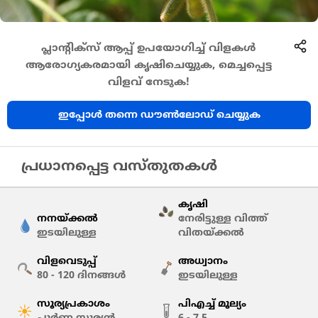
പ്ലാൻ്റിക്സ് ആപ്പ് ഉപയോഗിച്ച് വിളകൾ
ആരോഗ്യകരമായി കൃഷിചെയ്യുക, മെച്ചപ്പെട്ട
വിളവ് നേടുക!
ഇപ്പോൾ തന്നെ ഡൗൺലോഡ് ചെയ്യുക
പ്രധാനപ്പെട്ട വസ്തുതകൾ
കൃഷി
നനയ്ക്കൽ
നേരിട്ടുള്ള വിത്ത്
ഇടയിലുള്ള
വിതയ്ക്കൽ
വിളവെടുപ്പ്
അധ്വാനം
80 - 120
ദിനങ്ങൾ
ഇടയിലുള്ള
സൂര്യപ്രകാശം
പിഎച്ച് മൂല്യം
പൂർണ്ണ സൂര്യൻ
6 - 7.5