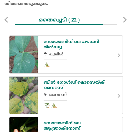
തിരഞ്ഞെടുക്കുക.
തൈച്ചെടി
കാ
( 22 )
സോയാബീനിലെ പൗഡറി
മിൽഡ്യൂ
കുമിൾ
ബീൻ ഗോൾഡ് മൊസെയ്ക്
വൈറസ്
വൈറസ്
സോയാബീനിലെ
ആന്ത്രാക്നോസ്