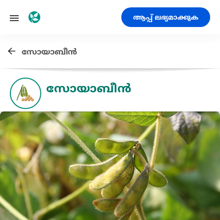
ആപ്പ് ലഭ്യമാക്കുക
സോയാബീൻ
സോയാബീൻ