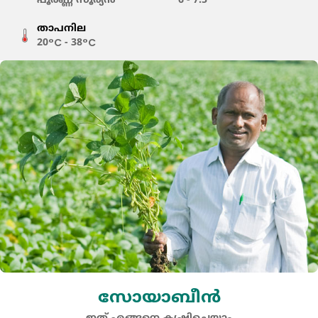
താപനില
20°C - 38°C
സോയാബീൻ
ഇത് എങ്ങനെ കൃഷിചെയ്യാം