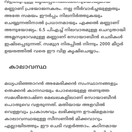
വളക്കൂറുള്ള കൃഷിപ്പണികൾക്കനുയോജ്യമായ
മണ്ണാണ് പ്രയോജനകരം. നല്ല നീർവാർച്ചയുള്ളതും
അതേ സമയം ഈർപ്പം നിലനിർത്തുകയും
ചെയ്യുന്നതിനാൽ പ്രധാനമായും എക്കൽ മണ്ണാണ്
അനുയോജ്യം. 6.5 പിഎച്ച് നിലവാരമുള്ള ചെറുതായി
അമ്ലസ്വഭാവമുള്ള മണ്ണാണ് സോയാബീൻ ചെടികൾ
ഇഷ്ടപ്പെടുന്നത്. സമുദ്ര നിരപ്പിൽ നിന്നും 2000 മീറ്റർ
ഉയരത്തിൽ വരെ ഈ വിള കൃഷിചെയ്യാം.
കാലാവസ്ഥ
മധ്യപടിഞ്ഞാറൻ അമേരിക്കൻ സംസ്ഥാനങ്ങളും
തെക്കൻ കാനഡയും പോലെയുള്ള തണുത്ത
സമശീതോഷ്ണ മേഖലകളിലാണ് സോയാബീൻ
പൊതുവെ വളരുന്നത്. മതിയായ അളവിൽ
വെള്ളവും പ്രകാശവും ലഭിക്കുന്ന ഊഷ്മളമായ
കാലാവസ്ഥയുള്ള സീസണിൽ മിക്കവാറും
എല്ലായിടത്തും ഈ ചെടി വളർത്താം. കഠിനമായ