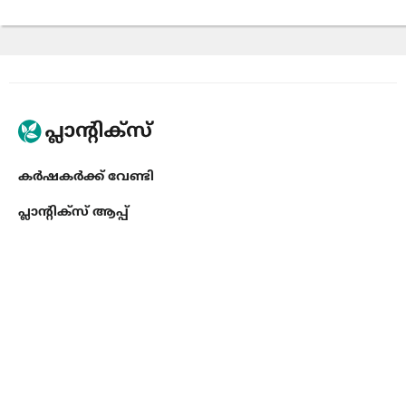
കർഷകർക്ക് വേണ്ടി
പ്ലാൻ്റിക്സ് ആപ്പ്
ഉൽപ്പന്നങ്ങൾ കണ്ടെത്തുക
ബിസിനസ്സുകൾക്ക് വേണ്ടി
API Toolkit
Crop Insights