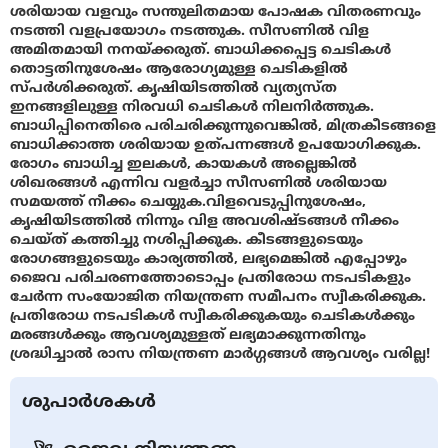
ശരിയായ വളവും സന്തുലിതമായ പോഷക വിതരണവും
നടത്തി വളപ്രയോഗം നടത്തുക. സീസണിൽ വിള
അമിതമായി നനയ്ക്കരുത്. ബാധിക്കപ്പെട്ട ചെടികൾ
തൊട്ടതിനുശേഷം ആരോഗ്യമുള്ള ചെടികളിൽ
സ്പർശിക്കരുത്. കൃഷിയിടത്തിൽ വ്യത്യസ്ത
ഇനങ്ങളിലുള്ള നിരവധി ചെടികൾ നിലനിർത്തുക.
ബാധിപ്പിനെതിരെ പരിചരിക്കുന്നുവെങ്കിൽ, മിത്രകീടങ്ങളെ
ബാധിക്കാത്ത ശരിയായ ഉത്പന്നങ്ങൾ ഉപയോഗിക്കുക.
രോഗം ബാധിച്ച ഇലകൾ, കായകൾ അല്ലെങ്കിൽ
ശിഖരങ്ങൾ എന്നിവ വളർച്ചാ സീസണിൽ ശരിയായ
സമയത്ത് നീക്കം ചെയ്യുക.വിളവെടുപ്പിനുശേഷം,
കൃഷിയിടത്തിൽ നിന്നും വിള അവശിഷ്ടങ്ങൾ നീക്കം
ചെയ്ത് കത്തിച്ചു നശിപ്പിക്കുക. കീടങ്ങളുടെയും
രോഗങ്ങളുടെയും കാര്യത്തിൽ, ലഭ്യമെങ്കിൽ എപ്പോഴും
ജൈവ പരിചരണത്തോടൊപ്പം പ്രതിരോധ നടപടികളും
ചേര്‍ന്ന സംയോജിത നിയന്ത്രണ സമീപനം സ്വീകരിക്കുക.
പ്രതിരോധ നടപടികൾ സ്വീകരിക്കുകയും ചെടികൾക്കും
മരങ്ങൾക്കും ആവശ്യമുള്ളത് ലഭ്യമാക്കുന്നതിനും
ശ്രദ്ധിച്ചാൽ രാസ നിയന്ത്രണ മാർഗ്ഗങ്ങൾ ആവശ്യം വരില്ല!
ശുപാർശകൾ