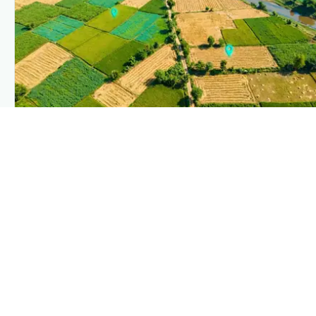
PLANTIX INTELLIGENCE
The intelligence behind this page
Explore the live agronomic data that powers Plantix
disease pages.
Discover
→