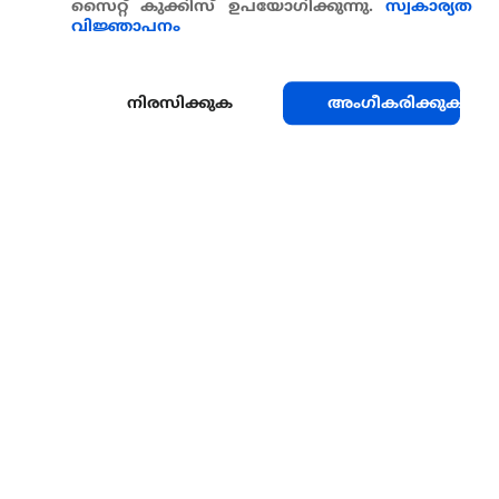
സൈറ്റ് കുക്കിസ് ഉപയോഗിക്കുന്നു.
സ്വകാര്യത
വിജ്ഞാപനം
നിരസിക്കുക
അംഗീകരിക്കുക