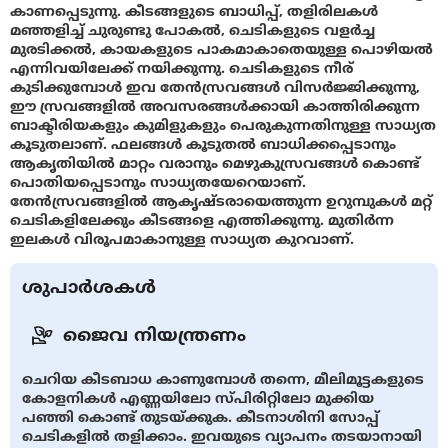
കാണപ്പെടുന്നു. കീടങ്ങളുടെ ബാധിപ്പ്, തളിരിലകള്‍
മഞ്ഞളിച്ച് ചുരുണ്ടു പോകൽ, ചെടികളുടെ വളർച്ച
മുരടിക്കൽ, കായകളുടെ പാകമാകാതെയുള്ള പൊഴിയൽ
എന്നിവയിലേക്ക് നയിക്കുന്നു. ചെടികളുടെ നീര്
കുടിക്കുമ്പോൾ ഇവ തേൻസ്രവങ്ങൾ വിസർജ്ജിക്കുന്നു,
ഈ സ്രവങ്ങളിൽ അവസരങ്ങൾക്കായി കാത്തിരിക്കുന്ന
ബാക്ടീരിയകളും കുമിളുകളും പെരുകുന്നതിനുള്ള സാധ്യത
കൂടുതലാണ്. ഫലങ്ങൾ കൂടുതൽ ബാധിക്കപ്പെടാനും
ആകൃതിയിൽ മാറ്റം വരാനും മെഴുകുസ്രവങ്ങൾ കൊണ്ട്
പൊതിയപ്പെടാനും സാധ്യതയേറെയാണ്.
തേൻസ്രവങ്ങളിൽ ആകൃഷ്ടരായെത്തുന്ന ഉറുമ്പുകൾ മറ്റ്
ചെടികളിലേക്കും കീടങ്ങളെ എത്തിക്കുന്നു. മുതിർന്ന
ഇലകൾ വിരൂപമാകാനുള്ള സാധ്യത കുറവാണ്.
ശുപാർശകൾ
ജൈവ നിയന്ത്രണം
ചെറിയ കീടബാധ കാണുമ്പോൾ തന്നെ, മീലിമൂട്ടകളുടെ
കോളനികൾ എണ്ണയിലോ സ്പിരിറ്റിലോ മുക്കിയ
പഞ്ഞി കൊണ്ട് തുടയ്ക്കുക. കീടനാശിനി സോപ്പ്
ചെടികളിൽ തളിക്കാം. ഇവയുടെ വ്യാപനം തടയാനായി