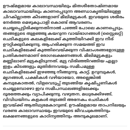
ഊഷ്മളമായ കാലാവസ്ഥയിലും മിതശീതോഷ്‌ണമായ
കാലാവസ്ഥയിലും കാണപ്പെടുന്ന അണ്ഡാകൃതിയിലുള്ള
ചിറകില്ലാത്ത കീടങ്ങളാണ് മീലിമൂട്ടകൾ. ഇവയുടെ ശരീരം
നേര്‍ത്ത മെഴുകുപാളി കൊണ്ട് ആവരണം
ചെയ്യപ്പെട്ടിരിക്കുന്നതിനാൽ പഞ്ഞി പോലെ കാണപ്പെടും.
തങ്ങളുടെ തുളഞ്ഞു കയറുന്ന വായ്ഭാഗങ്ങൾ (സ്റ്റൈലറ്റ്)
ചെടികളുടെ കലകളിലേക്ക് കുത്തിയിറക്കി ഇവ നീര്
ഊറ്റിക്കുടിക്കുന്നു. ആഹരിക്കുന്ന സമയത്ത് ഇവ
ചെടികളിലേക്ക് കുത്തിവെയ്ക്കുന്ന വിഷാംശങ്ങളോടുള്ള
പ്രതികരണമാണ് രോഗലക്ഷണങ്ങൾ. മീലിമൂട്ടകളും
മണ്ണിലാണ് മുട്ടകളിടുന്നത്. മുട്ട വിരിഞ്ഞിറങ്ങിയ എല്ലാ
ഇളം കീടങ്ങളും മുതിര്‍ന്നവയും സമീപമുള്ള
ചെടികളിലേക്ക് ഇഴഞ്ഞു നീങ്ങുന്നു. കാറ്റ്, ഉറുമ്പുകൾ,
മൃഗങ്ങൾ, പക്ഷികൾ വഴിയായോ, അല്ലെങ്കിൽ
കമ്പുകോതല്‍, വിളവെടുപ്പ് തുടങ്ങിയ കൃഷിപ്പണികൾ
ചെയ്യുമ്പോഴോ ഇവ സമീപസ്ഥലങ്ങളിലേക്കും
ദൂരത്തേക്കും വ്യാപിക്കുന്നു. വഴുതന, മധുരക്കിഴങ്ങ്,
വിവിധയിനം കളകൾ തുടങ്ങി അനേകം ചെടികൾ
ഇവയ്ക്ക് ആതിഥ്യമേകാറുണ്ട്. ഊഷ്മളമായ താപനിലയും
വരണ്ട കാലാവസ്ഥയും ഇവയുടെ ജീവചക്രത്തിനും
ലക്ഷണങ്ങളുടെ കാഠിന്യത്തിനും അനുകൂലമാണ്.