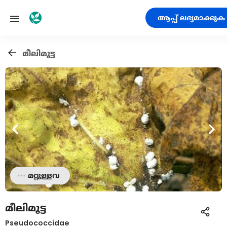
ആപ്പ് ലഭ്യമാക്കുക
മീലിമൂട്ട
മറ്റുള്ളവ
മീലിമൂട്ട
Pseudococcidae