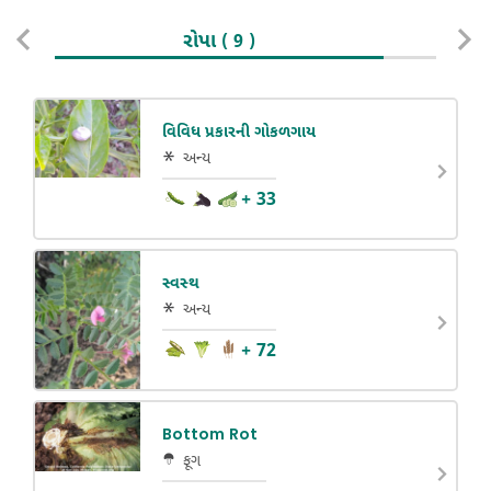
રોપા
ફળ
( 9 )
વિવિધ પ્રકારની ગોકળગાય
અન્ય
+ 33
સ્વસ્થ
અન્ય
+ 72
Bottom Rot
ફૂગ