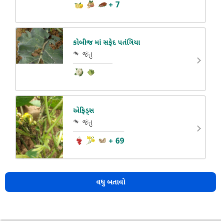
+ 7
કોબીજ માં સફેદ પતંગિયા
જંતુ
એફિડ્સ
જંતુ
+ 69
વધુ બતાવો