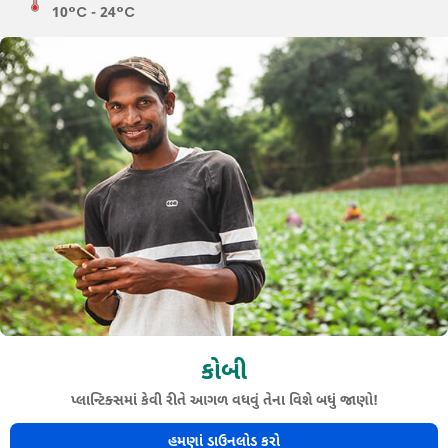
10°C - 24°C
કોબી
પ્લાન્ટિક્સમાં કેવી રીતે આગળ વધવું તેના વિશે બધું જાણો!
હમણાં ડાઉનલોડ કરો