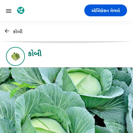
એપ્લિકેશન મેળવો
કોબી
કોબી