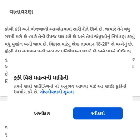
વાતાવરણ
કોબી ઠંડી અને ભેજવાળી આબોહવામાં સારી રીતે ઊગે છે. જ્યારે તેને વધુ
ગરમી મળે છે ત્યારે તેની ઉપજ થઇ શકે છે અને તેમાં જંતુઓનું નિયંત્રણ કરવું
વધુ મુશ્કેલ બની જાય છે. વિકાસ માટેનું શ્રેષ્ઠ તાપમાન 18-20° સે વચ્ચેનું છે.
કોબી ઠંડા હવામાન પ્રત્યે ખુબ જ પ્રતિરોધકતા ધરાવે છે અને પાકને કોઈપણ
નુકસાન વિના -3° સે સુધીના નીચા તાપમાનમાં પણ ટકી શકે છે. કોબી ખૂબ જ
અનુકૂલનશીલ છે અને તેને સમગ્ર વર્ષ દરમિયાન ઘણા પ્રદેશોમાં ઉગાડી શકાય
છે. પાક માટે પાણીની જરૂરિયાત 380 થી 500 મીમી વચ્ચે હોઈ શકે છે.
કુકી વિશે મહત્વની માહિતી
વિકાસનાં તબક્કા દરમિયાન પાણીનો વપરાશ વધે છે.
તમને સારો બ્રાઉઝિંગનો નો અનુભવ આપવા માટે આ સાઈટ કુકીનો
ઉપયોગ કરે છે.
ગોપનીયતાની સૂચના
સંભવિત રોગો
અસ્વીકાર
સ્વીકારો
તમારા પાકને ચોક્કસ સમયગાળા દરમિયાન જોખમી રોગો તપાસવા માટે તેનો
વૃદ્ધિનો તબક્કો પસંદ કરો.