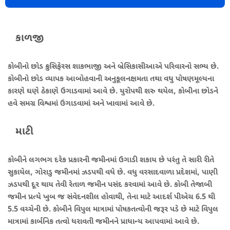
કાળજી
કોબીનો છોડ ક્રુસિફેરસ શાકભાજી અને બ્રેસિકાસીઆએ પરિવારનો સભ્ય છે.
કોબીનો છોડ વ્યાપક આબોહવાની અનુકૂલનક્ષમતા તથા વધુ પોષણમૂલ્યના
કારણે ઘણે ઠેકાણે ઉગાડવામાં આવે છે. યુરોપથી શરુ થયેલ, કોબીના છોડને
હવે સમગ્ર વિશ્વમાં ઉગાડવામાં અને ખાવામાં આવે છે.
માટી
કોબીને લગભગ દરેક પ્રકારની જમીનમાં ઉગાડી શકાય છે પરંતુ તે સારી રીતે
સુકાયેલ, ગોરાડુ જમીનમાં ઝડપથી વધે છે. વધુ વરસાદવાળા પ્રદેશમાં, પાણી
ઝડપથી દૂર થાય તેવી રેતાળ જમીન પસંદ કરવામાં આવે છે. કોબી તેજાબી
જમીન પ્રત્યે ખુબ જ સંવેદનશીલ હોવાથી, તેના માટે આદર્શ પીએચ 6.5 થી
5.5 વચ્ચેની છે. કોબીને વિપુલ માત્રામાં પોષકતત્વોની જરૂર પડે છે માટે વિપુલ
માત્રામાં કાર્બનિક તત્વો ધરાવતી જમીનને પ્રાધાન્ય આપવામાં આવે છે.