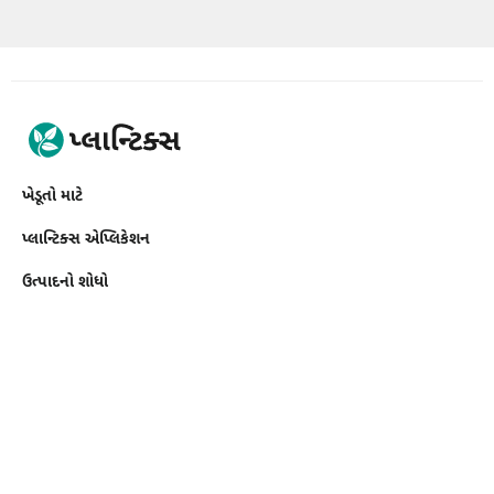
ખેડૂતો માટે
પ્લાન્ટિક્સ એપ્લિકેશન
ઉત્પાદનો શોધો
વ્યવસાયો માટે
API Toolkit
Crop Insights