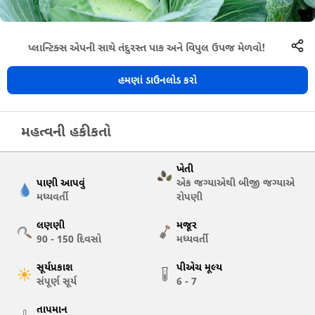
પ્લાન્ટિક્સ એપની સાથે તંદુરસ્ત પાક અને વિપુલ ઉપજ મેળવો!
હમણાં ડાઉનલોડ કરો
મહત્વની હકીકતો
ખેતી
પાણી આપવું
એક જગ્યાએથી બીજી જગ્યાએ
મધ્યવર્તી
રોપણી
લણણી
મજૂર
90 - 150
દિવસો
મધ્યવર્તી
સૂર્યપ્રકાશ
પીએચ મૂલ્ય
સંપૂર્ણ સૂર્ય
6 - 7
તાપમાન