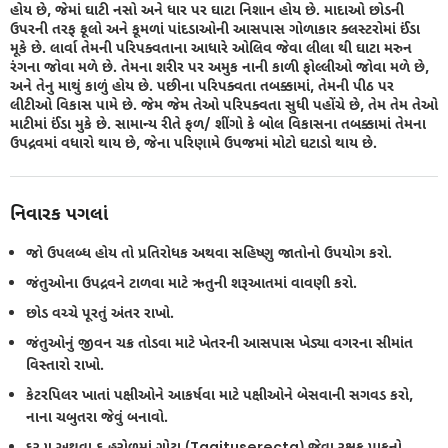
હોય છે, જેમાં ઘાટી નસો અને ધાર પર ઘાટા નિશાન હોય છે. માદાઓ છોડની
ઉપરની તરફ ફૂલો અને કૂમળાં પાંદડાઓની આસપાસ ગોળાકાર ક્લસ્ટરોમાં ઈંડા
મૂકે છે. લાર્વા તેમની પરિપક્વતાના આધારે ઓલિવ જેવા લીલા થી ઘાટા મરુન
રંગના જોવા મળે છે. તેમના શરીર પર અમુક નાની કાળી ફોલ્લીઓ જોવા મળે છે,
અને તેનુ માથું કાળું હોય છે. પછીના પરિપક્વતા તબક્કામાં, તેમની પીઠ પર
લીટીઓ વિકાસ પામે છે. જેમ જેમ તેઓ પરિપક્વતા સુધી પહોંચે છે, તેમ તેમ તેઓ
માટીમાં ઈંડા મુકે છે. સામાન્ય રીતે ફળ/ શીંગો કે બોલ વિકાસના તબક્કામાં તેમના
ઉપદ્રવમાં વધારો થાય છે, જેના પરિણામે ઉપજમાં મોટો ઘટાડો થાય છે.
નિવારક પગલાં
જો ઉપલબ્ધ હોય તો પ્રતિરોધક અથવા સહિષ્ણુ જાતોનો ઉપયોગ કરો.
જંતુઓના ઉપદ્રવને ટાળવા માટે ઋતુની શરૂઆતમાં વાવણી કરો.
છોડ વચ્ચે પૂરતું અંતર રાખો.
જંતુઓનું જીવન ચક્ર તોડવા માટે ખેતરની આસપાસ ખેડ્યા વગરના સીમાંત
વિસ્તારો રાખો.
કેટરપિલર ખાતાં પક્ષીઓને આકર્ષવા માટે પક્ષીઓને બેસવાની સગવડ કરો,
નાના ચબુતરા જેવું બનાવો.
દર ૫ અથવા ૬ હરોળમાં ગોટા (Tagituserecta) જેવા રક્ષક પાકનો