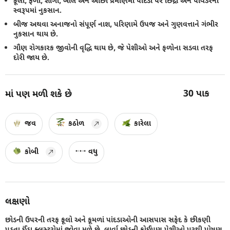
ફૂલો, ફળો, શીંગો, બોલ અને ઓછા પ્રમાણમાં પાંદડા પર છિદ્રો અને પાવડરના
સ્વરૂપમાં નુકસાન.
બીજ અથવા અનાજનો સંપૂર્ણ નાશ, પરિણામે ઉપજ અને ગુણવત્તાને ગંભીર
નુકસાન થાય છે.
ગૌણ રોગકારક જીવોની વૃદ્ધિ થાય છે, જે પેશીઓ અને ફળોના સડવા તરફ
દોરી જાય છે.
30
પાક
માં પણ મળી શકે છે
જવ
કઠોળ
કારેલા
કોબી
વધુ
લક્ષણો
છોડની ઉપરની તરફ ફૂલો અને કૂમળાં પાંદડાઓની આસપાસ સફેદ કે છીકણી
પડતા ઈંડા ક્લસ્ટરોમાં જોવા મળે છે. લાર્વા છોડની કોઈપણ પેશીઓ પરથી પોષણ