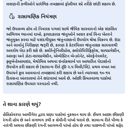
લસણની કળીઓને પ્રારંભિક તબક્કામાં ફોલીયર સ્પ્રે તરીકે છાંટી શકાય છે.
રાસાયણિક નિયંત્રણ
જો ઉપલબ્ધ હોય તો નિવારક પગલાં સાથે જૈવિક સારવારનો એક સંકલિત
અભિગમ ધ્યાનમાં રાખો. ફાયદાકારક જંતુઓને અસર કર્યા વિના ખેતરને
જંતુમુક્ત કરવા માટે પસંદગીયુક્ત જંતુનાશકનો ઉપયોગ શ્રેષ્ઠ વિકલ્પ છે. ઇંડા
અને લાર્વાનું નિરીક્ષણ જરૂરી છે, કારણ કે કેટરપિલર જંતુનાશક સારવારથી
અવરોધ પેદા કરી શકે છે. ક્લોરેન્ટ્રેનિલીપ્રોલ, ક્લોરોપિરીફિફોસ, સાયપ્રમેથ્રીન,
આલ્ફા અને ઝેટા-સાયપ્રમેથ્રીન, એમ્મેક્ટિન બેન્ઝોનેટ, એસ્ફેનેવલરેટ,
ફ્લુબેન્ડેઆમાઇડ, મેથોમિલ અથવા ઇન્ડોક્સાર્બ પર આધારિત પેદાશોનો
ઉપયોગ કરી શકાય છે (સામાન્ય રીતે @ ૨.૫ મિલી/લિ). પ્રથમ વખત આ
ઉપાયને ફૂલ આવવાનાં તબક્કામાં કરી શકાય છે અને ત્યારબાદ ૧૦-૧૫
દિવસના અંતરાલમાં તેને છાંટવામાં આવે છે. ઓછી કિંમતવાળા પાકોમાં
રાસાયણિક ઉપચાર પરવડતો નથી.
તે શાના કારણે થયું?
હેલિકોવરપા આર્મીગેરા દ્વારા ઘણા પાકોમાં નુકસાન થાય છે. ઈયળ આછા છીકણી
રંગની હોય છે અને લગભગ ૩થી ૪ સેમીની પાંખો ધરાવે છે. સામાન્ય રીતે પીળા કે
નારંગી અથવા છીકણી રંગની આગળની પાંખો હોય છે તથા પાછળની પાંખો સફેદ