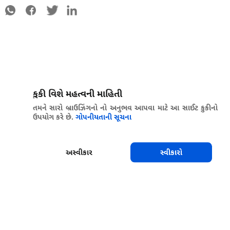
કુકી વિશે મહત્વની માહિતી
તમને સારો બ્રાઉઝિંગનો નો અનુભવ આપવા માટે આ સાઈટ કુકીનો
ઉપયોગ કરે છે.
ગોપનીયતાની સૂચના
અસ્વીકાર
સ્વીકારો