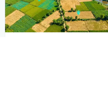
PLANTIX INTELLIGENCE
The intelligence behind this page
Explore the live agronomic data that powers Plantix
disease pages.
Discover
→