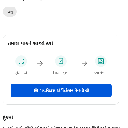
જંતુ
તમારા પાકને સાજો કરો
ફોટો પાડો
નિદાન જુઓ
દવા મેળવો
પ્લાન્ટિક્સ એપ્લિકેશન મેળવી લો
ટૂંકમાં