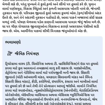
મેળવી શકે છે, પરંતુ મુખ્યત્વે તે ફૂલો,ફળો અને શીંગો પર હુમલો કરે છે. યુવાન
લાર્વા પર્ણસમૂહ, વિકાસ બિંદુઓ અને ફળની આસપાસ ખોતરી નાખે છે, જેનાથી
નુકસાન થાય છે. પરિપક્વ જીવાતો ફૂલો અથવા કૂમળાં બોલ /ફળ/શીંગોમાં અંદર
ઉતરે છે, અને તેને અંદરથી નુકસાન પહોંચાડે છે, આવા પાકને બજારમાં કોઈ ગ્રાહક
મળતું નથી. પોષણ મેળવવા પડેલ કાણાની આસપાસ પાવડર જેવું જોવા મળે છે.
ઘા પર ગૌણ રોગકારક જીવાણુઓના વિકાસના કારણે અસરગ્રસ્ત પેશીઓ સડી
જાય છે. એચ. આર્મીગેરા પાકમાં સૌથી વિનાશક જંતુઓમાંનો એક છે.
ભલામણો
જૈવિક નિયંત્રણ
ટ્રિચોગ્રામા વાસ્પ (ટી. ચિલોનિસ અથવા ટી. બ્રાસિલિન્સિસ)ને ઇંડા પર હુમલો
કરવા માટે ફૂલ આવવાનાં તબક્કામાં લાગુ કરી શકાય છે. માઇક્રોપ્લેટીસ,
હેટ્રોપેલ્મા અને નેટીલિયા લાર્વા માટે પરોપજીવી બની જાય છે. શિકારી
જીવાતો (મોટી આંખવાળી માંકડ, ચમકદાર શિલ્ડવાળી માંકડ અને સ્પિન્ડ
શિકારી શિલ્ડ માંકડ), કીડી, કરોળિયો, ઇયરવિંગ, કંસારા અને માખીઓ લાર્વા
પર હુમલો કરે છે અને તેથી તેને પ્રોત્સાહન આપવું જોઈએ. લાર્વાને નિયંત્રિત
કરવા માટે સ્પાઇનોસડ, ન્યુક્લોપોલિહેડ્રોવાયરસ (એનપીવી), મેટાહિઝિઝિયમ
એનેસોપ્લેઇ, બેઉવરિયા બાસિયાના અથવા બેસિલસ થ્યુરિંગિએન્સિસ પર
આધારિત જૈવિક જંતુનાશકોનો ઉપયોગ કરો. વનસ્પતિજન્ય ઉત્પાદનો, જેમ
કે લીમડાનું તેલ, લીંબોળી કર્નલ અર્ક (એનએસકેઇ 5%), મરચાં અથવા