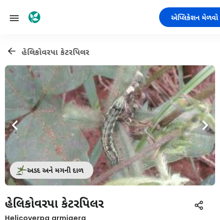
એપ્લિકેશન મેળવો
હેલિકોવરપા કેટરપિલર
અડદ અને મગની દાળ
હેલિકોવરપા કેટરપિલર
Helicoverpa armigera