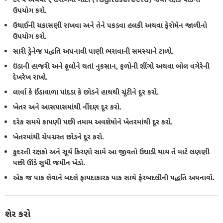
ઉપયોગ કરો.
ઉધાઈની ચકાસણી રાખવા અને તેને પકડવા હલકી અથવા ફેરોમૅન જાળીનો
ઉપયોગ કરો.
સારી ડ્રેનેજ પદ્ધતિ અપનાવી પાણી ભરાવાની સમસ્યાને ટાળો.
ઇંડાની હાજરી અને ફૂલોને થતાં નુકસાન, ફળોની શીંગો અથવા બોલ વગેરેની
દેખરેખ રાખો.
લાર્વા કે ઈંડાવાળા પાંદડા કે છોડને હાથથી ચૂંટીને દૂર કરો.
ખેતર અને આસપાસમાંથી નીંદણ દૂર કરો.
દરેક સમયે કાપણી પછી તમામ અવશેષોને ખેતરમાંથી દૂર કરો.
ખેતરમાંથી ચેપગ્રસ્ત છોડને દૂર કરો.
કુદરતી રક્ષકો અને સૂર્ય કિરણો સામે આ જીવતો ઉઘાડી થાય તે માટે લણણી
પછી ઊંડે સુધી જમીન ખેડો.
એક જ પાક લેવાને બદલે ફાયદાકારક પાક સાથે ફેરબદલીની પદ્ધતિ અપનાવો.
શેર કરો