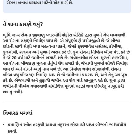
રોગના બનાવ ઘટાડવા માટેનો એક માર્ગ છે.
તે શાના કારણે થયું?
ભૂમિ જન્ય રોગના જીવાણુ પ્લાસ્મોડિયોફોરા બ્રેસિકે દ્વારા મૂળને ચેપ લાગવાથી
આ રોગના લક્ષણો નિર્માણ થાય છે. એ સંપૂર્ણપણે પરોપજીવી છે જે બીજા
છોડની સાથે શ્રેણી બધા મહત્ત્વના પાકને, જેમકે ફણગાવેલ બ્રસેલ્સ, કોબીજ,
ફૂલગોબી, શલગમ અને મૂળાને અસર કરે છે. ફૂગ રોગના નિષ્ક્રિય બીજ પેદા કરે છે
કે જે 20 વર્ષ માટે જમીનને બગાડી શકે છે. સંવેદનશીલ છોડના મૂળની હાજરીમાં,
આ રોગના બીજકણ મૂળના તંતુંમાં ચેપ લગાડે છે, જેનાથી મૂળમાં સોજો નિર્માણ
થાય છે અને રોગને આવું નામ મળે છે. આ નિર્માણ થયેલ સોજામાંથી રોગના
બીજા વધુ બીજકણ નિર્માણ થાય છે જે જમીનમાં પથરાય છે, અને તેનું ચક્ર પૂરું
કરે છે. ભેજવાળી અને હુંફાળી જમીન આ રોગ માટે સાનુકૂળ રહે છે. ચુના દ્વારા
જમીનની પીએચ વધારવાથી સંયોજિત મૂળમાં ઘટાડો થાય છે(પરંતુ નાબૂદ કરી
શકાતું નથી).
નિવારક પગલાં
પ્રમાણિત સ્ત્રોત તરફથી અથવા તંદુરસ્ત છોડમાંથી પ્રાપ્ત બીજનો જ ઉપયોગ
કરવો.