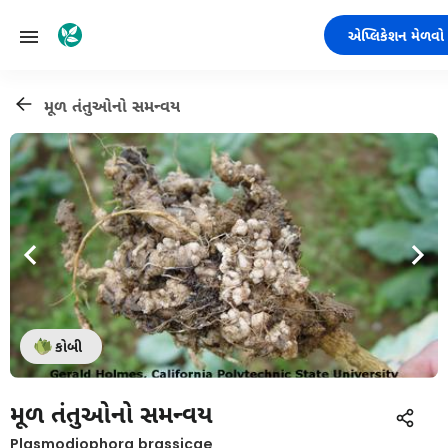
એપ્લિકેશન મેળવો
મૂળ તંતુઓનો સમન્વય
કોબી
મૂળ તંતુઓનો સમન્વય
Plasmodiophora brassicae