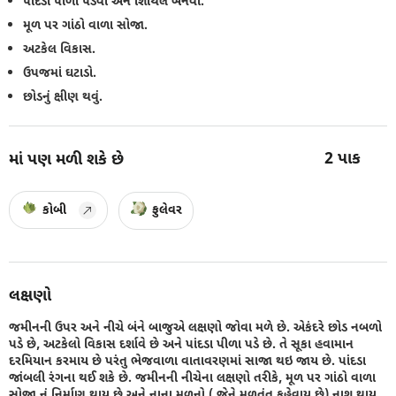
પાંદડા પીળા પડવા અને શિથિલ બનવા.
મૂળ પર ગાંઠો વાળા સોજા.
અટકેલ વિકાસ.
ઉપજમાં ઘટાડો.
છોડનું ક્ષીણ થવું.
2
પાક
માં પણ મળી શકે છે
કોબી
ફુલેવર
લક્ષણો
જમીનની ઉપર અને નીચે બંને બાજુએ લક્ષણો જોવા મળે છે. એકંદરે છોડ નબળો
પડે છે, અટકેલો વિકાસ દર્શાવે છે અને પાંદડા પીળા પડે છે. તે સૂકા હવામાન
દરમિયાન કરમાય છે પરંતુ ભેજવાળા વાતાવરણમાં સાજા થઇ જાય છે. પાંદડા
જાંબલી રંગના થઈ શકે છે. જમીનની નીચેના લક્ષણો તરીકે, મૂળ પર ગાંઠો વાળા
સોજા નું નિર્માણ થાય છે અને નાના મૂળનો ( જેને મૂળતંતુ કહેવાય છે) નાશ થાય