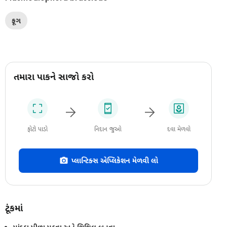
ફૂગ
તમારા પાકને સાજો કરો
ફોટો પાડો
નિદાન જુઓ
દવા મેળવો
પ્લાન્ટિક્સ એપ્લિકેશન મેળવી લો
ટૂંકમાં