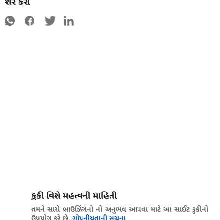
શેર કરો
કુકી વિશે મહત્વની માહિતી
તમને સારો બ્રાઉઝિંગનો નો અનુભવ આપવા માટે આ સાઈટ કુકીનો
ઉપયોગ કરે છે.
ગોપનીયતાની સૂચના