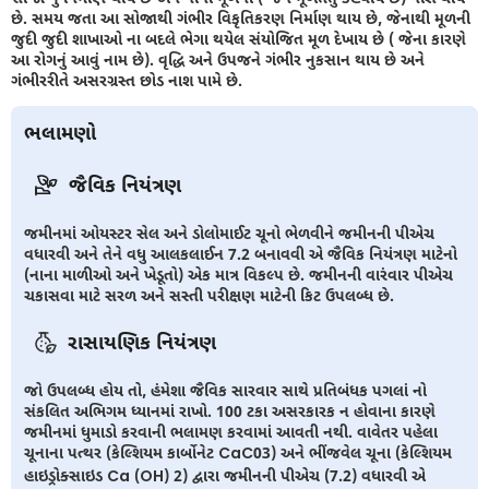
છે. સમય જતા આ સોજાથી ગંભીર વિકૃતિકરણ નિર્માણ થાય છે, જેનાથી મૂળની
જુદી જુદી શાખાઓ ના બદલે ભેગા થયેલ સંયોજિત મૂળ દેખાય છે ( જેના કારણે
આ રોગનું આવું નામ છે). વૃદ્ધિ અને ઉપજને ગંભીર નુકસાન થાય છે અને
ગંભીરરીતે અસરગ્રસ્ત છોડ નાશ પામે છે.
ભલામણો
જૈવિક નિયંત્રણ
જમીનમાં ઓયસ્ટર સેલ અને ડોલોમાઈટ ચૂનો ભેળવીને જમીનની પીએચ
વધારવી અને તેને વધુ આલકલાઈન 7.2 બનાવવી એ જૈવિક નિયંત્રણ માટેનો
(નાના માળીઓ અને ખેડૂતો) એક માત્ર વિકલ્પ છે. જમીનની વારંવાર પીએચ
ચકાસવા માટે સરળ અને સસ્તી પરીક્ષણ માટેની કિટ ઉપલબ્ધ છે.
રાસાયણિક નિયંત્રણ
જો ઉપલબ્ધ હોય તો, હંમેશા જૈવિક સારવાર સાથે પ્રતિબંધક પગલાં નો
સંકલિત અભિગમ ધ્યાનમાં રાખો. 100 ટકા અસરકારક ન હોવાના કારણે
જમીનમાં ધુમાડો કરવાની ભલામણ કરવામાં આવતી નથી. વાવેતર પહેલા
ચૂનાના પત્થર (કેલ્શિયમ કાર્બોનેટ CaC03) અને ભીંજવેલ ચૂના (કેલ્શિયમ
હાઇડ્રોક્સાઇડ Ca (OH) 2) દ્વારા જમીનની પીએચ (7.2) વધારવી એ