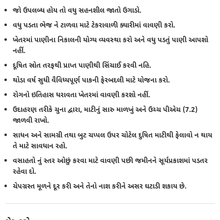
જો ઉપલબ્ધ હોય તો વધુ સહનશીલ જાતો ઉગાડો.
વધુ પડતા ભેજ ને ટાળવા માટે ટેકરાવાળી ક્યારીમાં વાવણી કરો.
ખેતરમાં પાણીના નિકાલની યોગ્ય વ્યવસ્થા કરો અને વધુ પડતું પાણી આપશો
નહીં.
દૂષિત સ્રોત તરફથી પ્રાપ્ત પાણીથી સિંચાઈ કરવી નહિ.
થોડા વર્ષ સુધી વૈવિધ્યપૂર્ણ પાકની ફેરબદલી માટે યોજના કરો.
રોગનો ઇતિહાસ ધરાવતા ખેતરમાં વાવણી કરશો નહીં.
ઉદાહરણ તરીકે ચુના દ્વારા, માટીનું સારુ માળખું અને ઉચ્ચ પીએચ (7.2)
જાળવી રાખો.
સાધન અને સામગ્રી તથા બુટ ચપ્પલ ઉપર ચોટેલ દુષિત માટીથી ફેલાવો ન થાય
તે માટે સાવધાન રહો.
વસાહતો નું સ્તર ઓછું કરવા માટે વાવણી પછી જમીનને સૂર્યપ્રકાશમાં પડતર
રહેવા દો.
ચેપગ્રસ્ત મૂળને દૂર કરી અને તેનો નાશ કરીને અસર ઘટાડી શકાય છે.