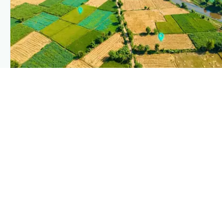
PLANTIX INTELLIGENCE
The intelligence behind this page
Explore the live agronomic data that powers Plantix
disease pages.
Discover
→