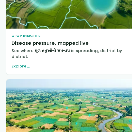
CROP INSIGHTS
Disease pressure, mapped live
See where
મૂળ તંતુઓનો સમન્વય
is spreading, district by
district.
Explore
→