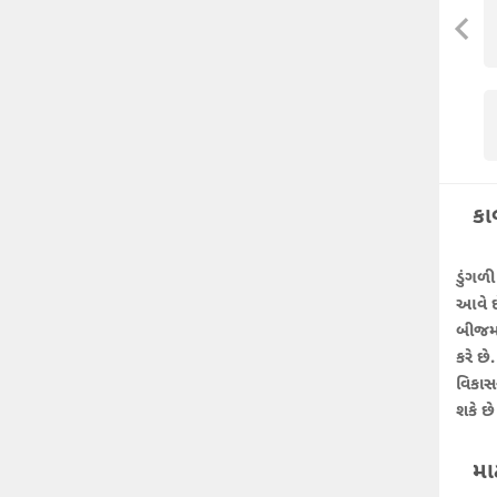
કા
ડુંગળી
આવે છ
બીજમા
કરે છે
વિકાસ
શકે છે
મા