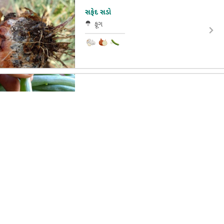
સફેદ સડો
ફૂગ
લીલી ડુંગળીમાં ખવાણ
ફૂગ
વિવિધ પ્રકારની ગોકળગાય
અન્ય
+ 33