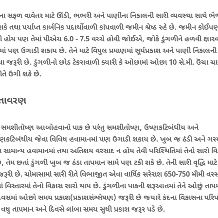
ીના સફળ વાવેતર માટે ઊંડી, ભભરી અને પાણીના નિકાલની સારી વ્યવસ્થા સાથે ભ
કે તથા પર્યાપ્ત કાર્બનિક પદાર્થોવાળી કાંપવાળી જમીન શ્રેષ્ઠ રહે છે. જમીન કોઈપ
ની હોય પણ તેમાં પીએચ 6.0 - 7.5 વચ્ચે હોવી જોઈએ, જોકે ડુંગળીને હળવી ક્ષાર
ં પણ ઉગાડી શકાય છે. તેને માટે વિપુલ પ્રમાણમાં સૂર્યપ્રકાશ અને પાણી નિકાલની
થા જરૂરી છે. ડુંગળીનો છોડ ટેકરાવાળી ક્યારી કે ઓછામાં ઓછા 10 સે.મી. ઉંચા ચા
ીતે ઉગી શકે છે.
તાવરણ
ી સમશીતોષ્ણ આબોહવાનો પાક છે પરંતુ સમશીતોષ્ણ, ઉષ્ણકટિબંધીય અને
ણકટિબંધીય જેવા વિવિધ હવામાનમાં પણ ઉગાડી શકાય છે. ખુબ જ ઠંડી અને ગર
 સામાન્ય હવામાનમાં તથા અતિશય વરસાદ ન હોય તેવી પરિસ્થિતિમાં તેનો સારો વ
, તેમ છતાં ડુંગળી ખુબ જ ઠંડા તાપમાન સામે પણ ટકી શકે છે. તેની સારી વૃદ્ધિ મા
રૂરી છે. ચોમાસામાં સારી રીતે વિભાજીત એવા વાર્ષિક સરેરાશ 650-750 મીમી વર
ં વિસ્તારમાં તેનો વિકાસ સારો થાય છે. ડુંગળીના પાકની શરૂઆતમાં તેને ઓછું તાપ
િવસમાં ઓછો સમય પ્રકાશ(પ્રકાશસંશ્લેષણ) જરૂરી છે જ્યારે કંદના વિકાસના પરિપ
 વધુ તાપમાન અને દિવસે લાંબા સમય સુધી પ્રકાશ જરૂર પડે છે.