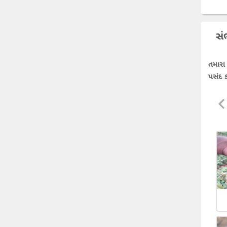
સં
તમારા
પસંદ ક