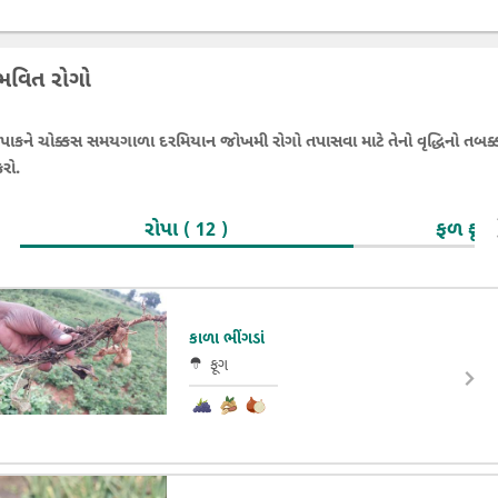
ભવિત રોગો
 પાકને ચોક્કસ સમયગાળા દરમિયાન જોખમી રોગો તપાસવા માટે તેનો વૃદ્ધિનો તબક્
રો.
રોપા
ફળ ફૂ
( 12 )
કાળા ભીંગડાં
ફૂગ