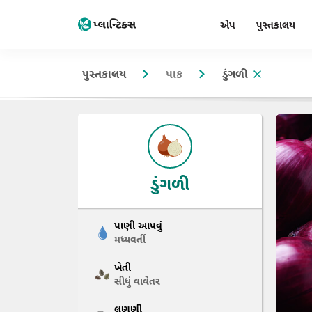
એપ
પુસ્તકાલય
પુસ્તકાલય
પાક
ડુંગળી
ડુંગળી
પાણી આપવું
મધ્યવર્તી
ખેતી
સીધું વાવેતર
લણણી