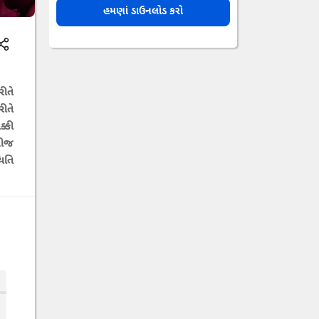
હમણાં ડાઉનલોડ કરો
રીતે
ીતે
્કી
બીજ
િતિ