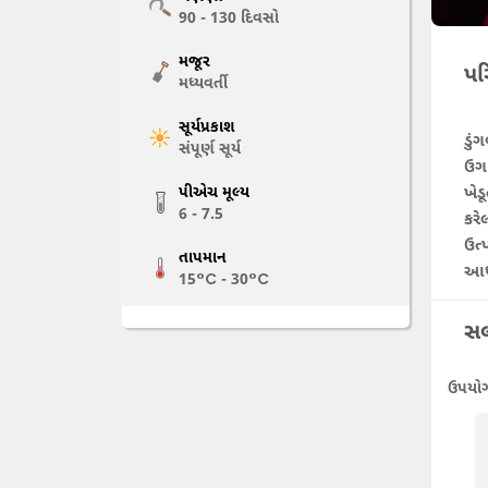
90 - 130
દિવસો
મજૂર
પર
મધ્યવર્તી
સૂર્યપ્રકાશ
ડું
સંપૂર્ણ સૂર્ય
ઉગા
ખેડ
પીએચ મૂલ્ય
6 - 7.5
કરે
ઉત્
તાપમાન
આધા
15°C - 30°C
સલ
ઉપયોગી