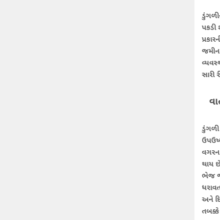
ડુંગળ
પકડી શ
પ્રકાર
જમીનમા
વ્યવસ્
સારી ર
વા
ડુંગળ
ઉપઉષ્
વગરના
થાય છે
ભેજ જ
ધરાવતા
અને દ
તબક્કે