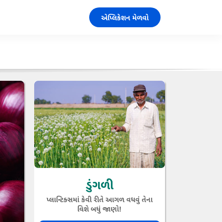
એપ્લિકેશન મેળવો
ડુંગળી
પ્લાન્ટિક્સમાં કેવી રીતે આગળ વધવું તેના
વિશે બધું જાણો!