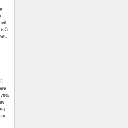
ેજ
ણ
વાળી
 સારી
સમાં
મી
િકાસ
ટે 70%
સાદ
માન
ક્વ