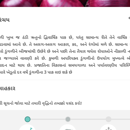
િચય
ગળી ખુબ જ ઠંડી ઋતુનો દ્વિવાર્ષિક પાક છે, પરંતુ સામાન્ય રીતે તેને વાર્ષિક 
ડવામાં આવે છે. તે અલગ-અલગ આકાર, કદ, અને રંગોમાં મળે છે. સામાન્ય ર
ૂતો ડુંગળીને બીજમાંથી ઉછેરે છે અને પછી તેના તૈયાર થયેલ રોપાઓને નીકાળી નક
લ જગ્યાએ વાવણી કરે છે. કુમળી અપરિપક્વ ડુંગળીનો ઉપયોગ મુખ્યત્વે 
પાદન માટે થાય છે. પ્રજાતિના વિકાસનાં સમયગાળા અને પર્યાવરણીય પરિસ્થ
રે ખેડૂતો દર વર્ષે ડુંગળીના 3 પાક લઇ શકે છે
ાહકાર
 સૂચનો જોવા માટે તમારી વૃદ્ધિનો તબક્કો પસંદ કરો!