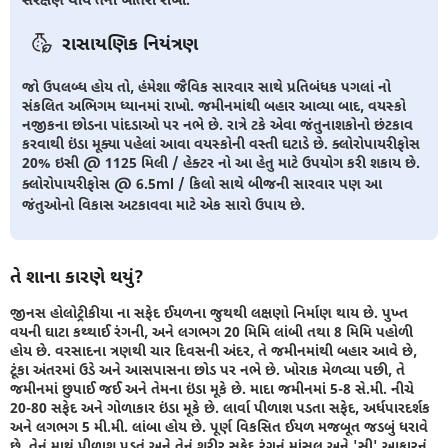
રાસાયણિક નિયંત્રણ
જો ઉપલબ્ધ હોય તો, હંમેશા જૈવિક સારવાર સાથે પ્રતિબંધક પગલાં નો
સંકલિત અભિગમ ધ્યાનમાં રાખો. જમીનમાંથી બહાર આવ્યા બાદ, વયસ્કો
નજીકના છોડના પાંદડાઓ પર નભે છે. રાત્રે ટકે એવા જંતુનાશકોનો છંટકાવ
કરવાથી ઇંડા મૂક્યા પહેલાં આવા વયસ્કોની વસ્તી ઘટાડે છે. ક્લોરોપાયરીફોસ
20% ઇસી @ 1125 મિલી / હેક્ટર નો આ હેતુ માટે ઉપયોગ કરી શકાય છે.
ક્લોરોપાયરીફોસ @ 6.5ml / કિલો સાથે બીજની સારવાર પણ આ
જંતુઓનો વિકાસ અટકાવવા માટે એક સારો ઉપાય છે.
તે શાના કારણે થયું?
જીનસ હોલોટ્રીકીયા ના સફેદ ઈયળના જુથથી લક્ષણો નિર્માણ થાય છે. પુખ્ત
વયની ઘાટા કથ્થાઈ રંગની, અને લગભગ 20 મિમિ લાંબી તથા 8 મિમિ પહોળી
હોય છે. વરસાદના ત્રણથી ચાર દિવસની અંદર, તે જમીનમાંથી બહાર આવે છે,
ટૂંકા અંતરમાં ઉડે અને આસપાસના છોડ પર નભે છે. ખોરાક મેળવ્યા પછી, તે
જમીનમાં છુપાઈ જઈ અને તેમના ઇંડા મૂકે છે. માદા જમીનમાં 5-8 સે.મી. નીચે
20-80 સફેદ અને ગોળાકાર ઇંડા મૂકે છે. લાર્વા પીળાશ પડતા સફેદ, અર્ધપારદર્શક
અને લગભગ 5 મી.મી. લાંબા હોય છે. પૂર્ણ વિકસિત ઈયળ મજબૂત જડબું ધરાવે
છે. તેનું માથું પીળાશ પડતું અને તેનું શરીર સફેદ રંગનું માંસલ અને 'સી' આકારનું