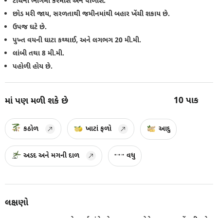
ટોચના ભાગમાં કરમાશ અને પીળાશ.
છોડ મરી જાય, સરળતાથી જમીનમાંથી બહાર ખેંચી શકાય છે.
ઉપજ ઘટે છે.
પુખ્ત વયની ઘાટા કથ્થાઈ, અને લગભગ 20 મી.મી.
લાંબી તથા 8 મી.મી.
પહોળી હોય છે.
10
પાક
માં પણ મળી શકે છે
કઠોળ
ખાટાં ફળો
આદુ
અડદ અને મગની દાળ
વધુ
લક્ષણો