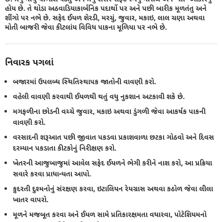
હોય છે. તે થોડા અઠવાડિયાકાર્બનિક પદાર્થો પર અને પછી બારીક મૂળતંતુ અને
શીંગો પર નભે છે. સફેદ ઈયળ શેરડી, મરચું, જુવાર, મકાઇ, લાલ ચણા અથવા
મોતી બાજરી જેવા કીટલાંય વિવિધ પાકના મૂળિયા પર નભે છે.
નિવારક પગલાં
બજારમાં ઉપલબ્ધ સ્થિતિસ્થાપક જાતોની વાવણી કરો.
વહેલી વાવણી કરવાથી ઈયળથી થતું વધુ નુકશાન અટકાવી શકે છે.
મગફળીના છોડની વચ્ચે જુવાર, મકાઇ અથવા ડુંગળી જેવા આકર્ષક પાકની
વાવણી કરો.
વરસાદની શરૂઆત પછી જીવાત પકડવા પ્રકાશવાળા છટકા ગોઠવો અને દિવસ
દરમ્યાન પકડાતા કીટકોનું નિરીક્ષણ કરો.
ખેતરની આજુબાજુમાં આવેલ સફેદ ઈયળને ભેગી કરીને નાશ કરો, આ પ્રક્રિયા
સવારે કરવા પ્રાધાન્યતા આપો.
કુદરતી દુશ્મનોનું સંરક્ષણ કરવા, ઇટાલિયન રેયગ્રાસ અથવા કઠોળ જેવા લીલા
ખાતર વાપરો.
મૂળને મજબૂત કરવા અને ઈયળ સામે પ્રતિકારક્ષમતા વધારવા, પોટેશિયમનો