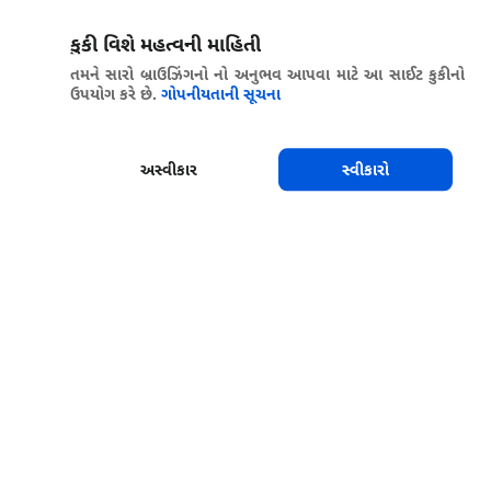
કુકી વિશે મહત્વની માહિતી
તમને સારો બ્રાઉઝિંગનો નો અનુભવ આપવા માટે આ સાઈટ કુકીનો
ઉપયોગ કરે છે.
ગોપનીયતાની સૂચના
અસ્વીકાર
સ્વીકારો