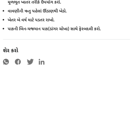
મૂળભૂત ખાતર તરીકે ઉપયોગ કરો.
વાવણીની ઋતુ પહેલાં ઊંડાણથી ખેડો.
ખેતર બે વર્ષ માટે પડતર રાખો.
પાકની બિન-યજમાન પાક(ડાંગર ચોખા) સાથે ફેરબદલી કરો.
શેર કરો