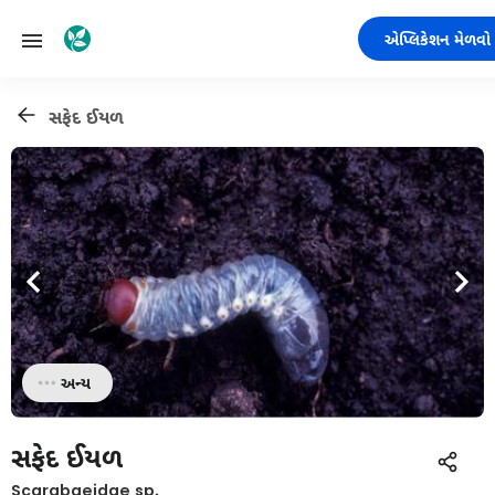
એપ્લિકેશન મેળવો
સફેદ ઈયળ
અન્ય
સફેદ ઈયળ
Scarabaeidae sp.