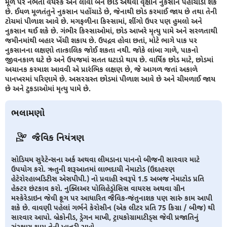
મૂળ પર નભતા વયસ્ક અને લાર્વા બંને છોડ અથવા વૃક્ષોને નુકસાન પહોંચાડી શકે
છે. ઈયળ મૂળતંતુને નુકસાન પહોંચાડે છે, જેનાથી છોડ કરમાઈ જાય છે તથા તેની
ટોચમાં પીળાશ આવે છે. મગફળીના કિસ્સામાં, શીંગો ઉપર પણ હુમલો અને
નુકસાન થઈ શકે છે. ગંભીર કિસ્સાઓમાં, છોડ આખરે મૃત્યુ પામે અને સરળતાથી
જમીનમાંથી બહાર ખેંચી શકાય છે. ઉપદ્રવ હોવા છતાં, મોટે ભાગે પાક પર
નુકસાનના લક્ષણો તાત્કાલિક જોઈ શકતા નથી. જોકે લાંબા ગાળે, પાકનો
જીવનકાળ ઘટે છે અને ઉપજમાં સતત ઘટાડો થાય છે. વાર્ષિક છોડ માટે, છોડમાં
અચાનક કરમાશ આવવી એ પ્રારંભિક લક્ષણ છે, જે આગળ જતાં અકાળે
પાનખરમાં પરિણામે છે. અસરગ્રસ્ત છોડમાં પીળાશ આવે છે અને ચીમળાઈ જાય
છે અને ટુકડાઓમાં મૃત્યુ પામે છે.
ભલામણો
જૈવિક નિયંત્રણ
સોડિયમ સુરેટેન્સના અર્ક અથવા લીમડાના પાનનો બીજની સારવાર માટે
ઉપયોગ કરો. ઋતુની શરૂઆતમાં લાભદાયી નેમાટોડ (ઉદાહરણ
હેટેરોરહાબડિટીસ એસપીપી.) નો પ્રવાહી સ્વરૂપે 1.5 અબજ નેમાટોડ પ્રતિ
હેક્ટર છંટકાવ કરો. નુક્લિઅર પોલિહેડ્રોસિસ વાયરસ અથવા ગ્રીન
મસ્કેરેડાઇન જેવી ફૂગ પર આધારિત જૈવિક-જંતુનાશક પણ સારું કામ આપી
શકે છે. વાવણી પહેલાં ગર્ભને કેરોસીન (એક લીટર પ્રતિ 75 કિગ્રા / બીજ) થી
સારવાર આપો. બ્રેકોનીડ, ડ્રેગન માખી, ટ્રાયકોગ્રામાટીડ્સ જેવી પ્રજાતિનું
સંરક્ષણ થાય તેની ખાતરી રાખો.