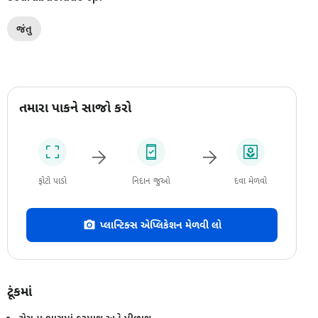
જંતુ
તમારા પાકને સાજો કરો
ફોટો પાડો
નિદાન જુઓ
દવા મેળવો
પ્લાન્ટિક્સ એપ્લિકેશન મેળવી લો
ટૂંકમાં