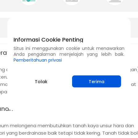
Mempersiapkan Musim Anda
Informasi Cookie Penting
Situs ini menggunakan cookie untuk menawarkan
erawatan
Anda pengalaman menjelajah yang lebih baik.
Pemberitahuan privasi
ng adalah tanaman dari suku nightshade (terong-terongan
terutama ditanam untuk buahnya yang dapat dimakan.
Tolak
Terima
man ini awalnya telah dibudidayakan di India dan kini dapat
mpai di daerah-daerah beriklim hangat di seluruh dunia.
anah
num melongena membutuhkan tanah kaya unsur hara dan
ri yang berdrainase baik tetapi tidak kering. Tanah tidak bo