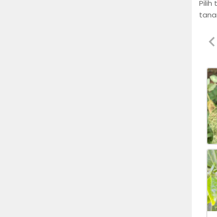
Pili
tana