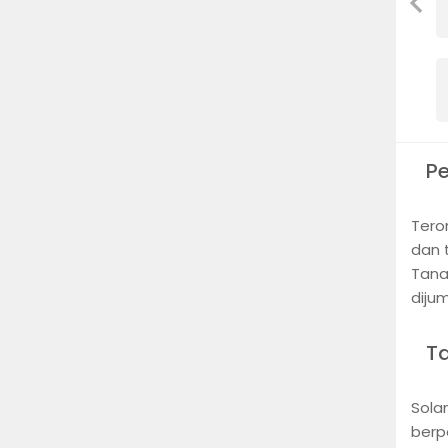
P
Tero
dan 
Tana
diju
T
Sola
berpo