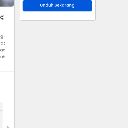
Unduh Sekarang
g-
pat
dan
ruh