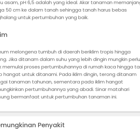
alu asam, pH 6,5 adalah yang ideal. Akar tanaman memanjan
ga 50 cm ke dalam tanah sehingga tanah harus bebas
halang untuk pertumbuhan yang baik.
lim
num melongena tumbuh di daerah beriklim tropis hingga
ng. Jika ditanam dalam suhu yang lebih dingin mungkin perl
k memulai proses pertumbuhannya di rumah kaca hingga t
p hangat untuk ditanami. Pada iklim dingin, terong ditanam
gai tanaman tahunan, sementara pada iklim hangat
ngkinkan pertumbuhannya yang abadi. Sinar matahari
sung bermanfaat untuk pertumbuhan tanaman ini.
emungkinan Penyakit