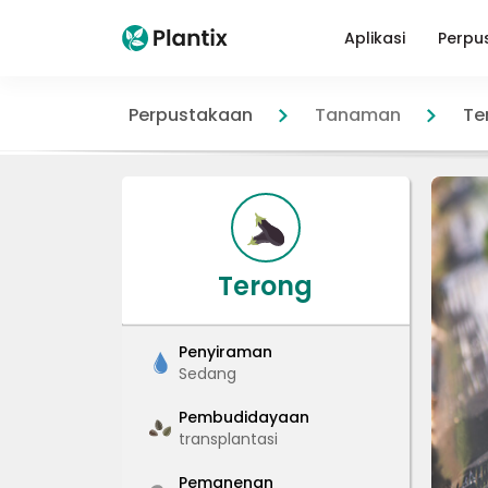
Aplikasi
Perpu
Perpustakaan
Tanaman
Te
Terong
Penyiraman
Sedang
Pembudidayaan
transplantasi
Pemanenan