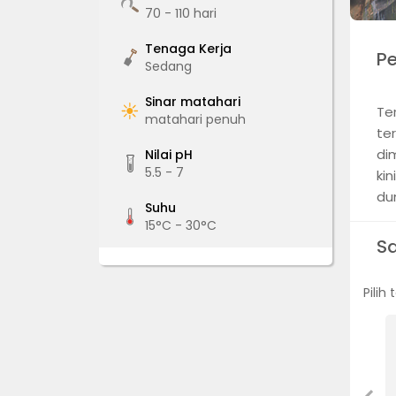
70 - 110
hari
Tenaga Kerja
P
Sedang
Sinar matahari
Te
matahari penuh
te
di
Nilai pH
5.5 - 7
ki
dun
Suhu
15°C - 30°C
S
Pilih