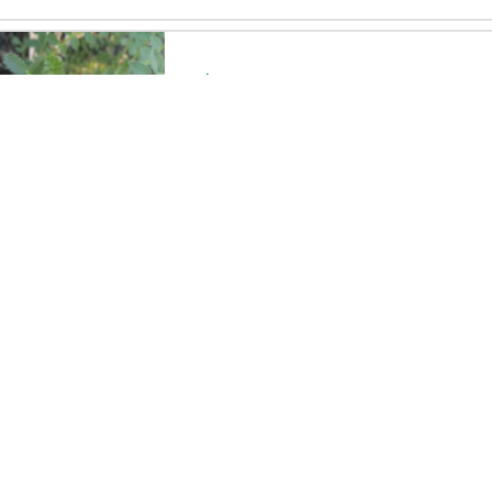
Sehat
Lainnya
+ 72
Bottom Rot
Jamur
+ 7
Kutu Daun
Serangga