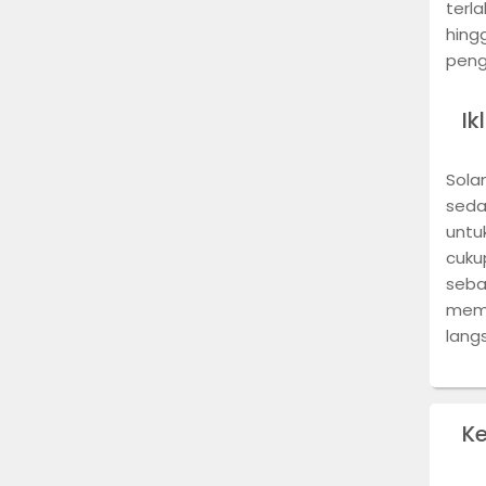
terl
hing
peng
Ik
Sola
seda
untu
cuku
seba
memu
lang
K