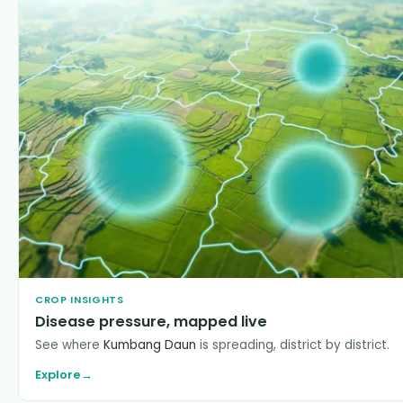
CROP INSIGHTS
Disease pressure, mapped live
See where
Kumbang Daun
is spreading, district by district.
Explore
→