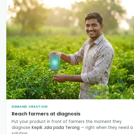
DEMAND CREATION
Reach farmers at diagnosis
Put your product in front of farmers the moment they
diagnose
Kepik Jala pada Terong
— right when they need a
solution.