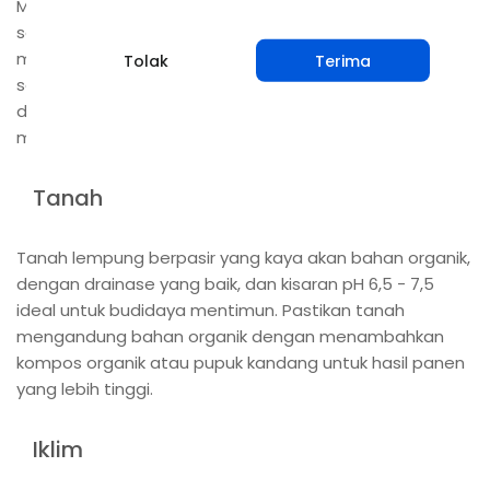
Mentimun adalah tanaman merambat yang ditanam
sebagai sayuran musim panas di seluruh India. Buah
mentimun dimakan mentah atau disajikan sebagai
Tolak
Terima
salad atau dimasak sebagai sayuran. Biji mentimun
digunakan untuk ekstraksi minyak yang memiliki
manfaat kesehatan.
Tanah
Tanah lempung berpasir yang kaya akan bahan organik,
dengan drainase yang baik, dan kisaran pH 6,5 - 7,5
ideal untuk budidaya mentimun. Pastikan tanah
mengandung bahan organik dengan menambahkan
kompos organik atau pupuk kandang untuk hasil panen
yang lebih tinggi.
Iklim