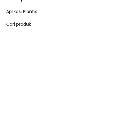
Aplikasi Plantix
Cari produk
Untuk bisnis
API Toolkit
Crop Insights
Untuk bisnis
Demand Creation
Book a Demo
Perusahaan