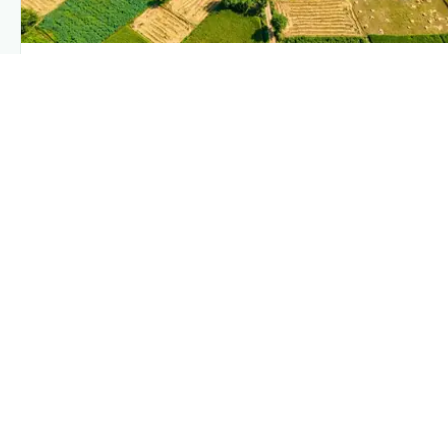
PLANTIX INTELLIGENCE
The intelligence behind this page
Explore the live agronomic data that powers Plantix disease
pages.
Discover
→