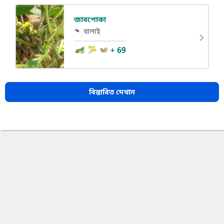
জাবপোকা
বালাই
+ 69
বিস্তারিত দেখান