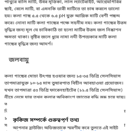
পাথুরে বালি মাটি, উর্বর মৃত্তিকা, লাল ল্যাটেরাইট, আগ্নেয়গিরির
ছাই, বেলে মাটি, বা এমনকি ভারী মাটিতে তা চাষ করলে ভালো
হয়। কলা গাছ ৫.৫ থেকে ৬.৫ pH যুক্ত আম্লিক মাটি বেশী পছন্দ
করে। নোনা মাটি কলা গাছের পক্ষে সহনীয় নয়। কলা গাছের উত্তম
বৃদ্ধির জন্য মূল যে চাবিকাঠি তা হলো মাটির উত্তম জল নিষ্কাশন
ক্ষমতা থাকা। বৃষ্টির জলে ধুয়ে নামা নদী উপত্যকার মাটি কলা
গাছের বৃদ্ধির জন্য আদর্শ।
জলবায়ু
কলা গাছের মোচা উৎপন্ন হওয়ার জন্য ১৫-৩৫ ডিগ্রি সেলসিয়াস
তাপমাত্রাযুক্ত ১০-১৫ মাস তুষারপাত বিহীন আবহাওয়া প্রয়োজন।
যখন তাপমাত্রা ৫৩ ডিগ্রি ফারেনহাইটের (১১.৫ ডিগ্রি সেলসিয়াস)
নীচে নেমে যায় তখন কলার অধিকাংশ জাতের বৃদ্ধি স্তব্ধ হয়ে যায়।
অন্যদিকে খুব উচ্চ তাপমাত্রায় যেমন ৮০ ডিগ্রি ফারেনহাইট (২৬.৫
ডিগ্রি সেলসিয়াস) তাপমাত্রায় বৃদ্ধি সীমিত হয় এবং তাপমাত্রা যখন
১০০ ডিগ্রি ফারেনহাইটে (৩৮ ডিগ্রি সেলসিয়াস) পৌঁছ যায় তখন
কুকিজ সম্পর্কে গুরুত্বপূর্ণ তথ্য
সামগ্রিক বৃদ্ধি স্তব্ধ হয়ে যায়। উচ্চ তাপমাত্রা এবং চড়া সূর্যের আলো
আপনার ব্রাউজিং অভিজ্ঞতাকে স্মরণীয় করে তুলতে এই সাইট