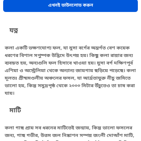
এখনই ডাউনলোড করুন
যত্ন
কলা একটি ভক্ষণযোগ্য ফল, যা মুসা বর্গের অন্তর্গত বেশ কয়েক
ধরণের বিশাল সপুষ্পক উদ্ভিদে উৎপন্ন হয়। কিছু কলা রান্নার জন্য
ব্যবহৃত হয়, অন্যগুলি ফল হিসাবে খাওয়া হয়। মুসা বর্গ দক্ষিণপূর্ব
এশিয়া ও অস্ট্রেলিয়া থেকে অন্যান্য জায়গায় ছড়িয়ে পড়েছে। কলা
মূলতঃ গ্রীষ্মমণ্ডলীয় অঞ্চলের ফসল, যা আর্দ্রতাযুক্ত নীচু জমিতে
ভালো হয়, কিন্তু সমুদ্রপৃষ্ঠ থেকে ২০০০ মিটার উঁচুতেও তা চাষ করা
যায়।
মাটি
কলা গাছ প্রায় সব ধরনের মাটিতেই জন্মায়, কিন্তু ভালো ফসলের
জন্য, গাছ গভীর, উত্তম জল নিষ্কাশন সম্পন্ন জংলী দোআঁশ মাটি,