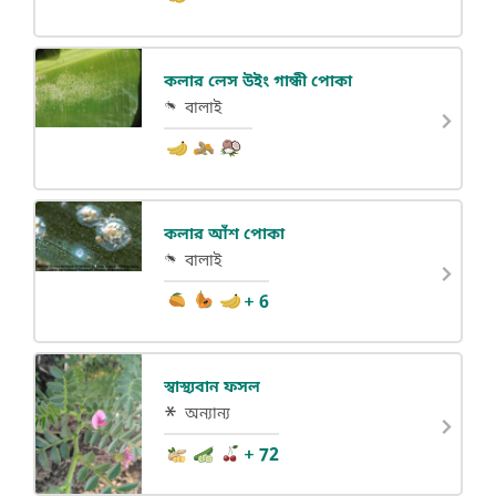
কলার লেস উইং গান্ধী পোকা
বালাই
কলার আঁশ পোকা
বালাই
+ 6
স্বাস্থ্যবান ফসল
অন্যান্য
+ 72