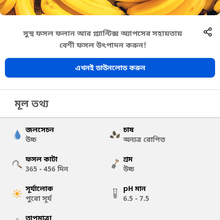
সুস্থ ফসল ফলান আর প্ল্যান্টিক্স অ্যাপসের সহায়তায়
বেশী ফসল উৎপাদন করুন!
এখনই ডাউনলোড করুন
মূল তথ্য
জলসেচন
চাষ
উচ্চ
অন্যত্র রোপিত
ফসল কাটা
শ্রম
365 - 456
দিন
উচ্চ
সূর্যালোক
pH মান
পুরো সূর্য
6.5 - 7.5
তাপমাত্রা