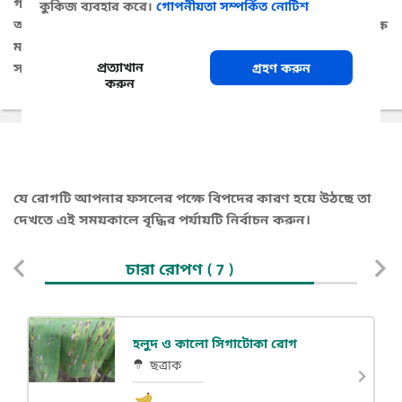
গাছের পাতা ও ফলকে ঝলসে দিতে পারে, যদিও কলা পূর্ণ সূর্যের
কুকিজ ব্যবহার করে।
গোপনীয়তা সম্পর্কিত নোটিশ
আলোতে ভালোভাবে বেড়ে ওঠে। হিমশীতল তাপমাত্রা পাতার পক্ষে
মারনকারক। ঝোড়ো বাতাসে ভেঙে পড়ার প্রতি কলাগাছ
প্রত্যাখান
সংবেদনশীল।
গ্রহণ করুন
করুন
সম্ভাব্য রোগ
যে রোগটি আপনার ফসলের পক্ষে বিপদের কারণ হয়ে উঠছে তা
দেখতে এই সময়কালে বৃদ্ধির পর্যায়টি নির্বাচন করুন।
চারা রোপণ
( 7 )
হলুদ ও কালো সিগাটোকা রোগ
ছত্রাক