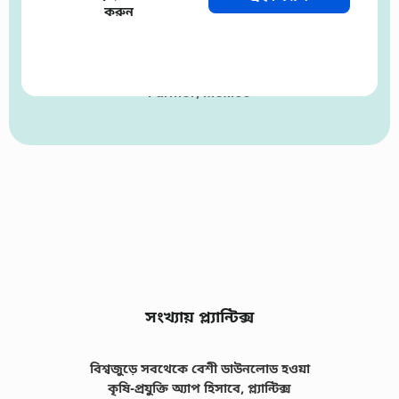
to improve their crop health!
করুন
Juan Lopez
Farmer, Mexico
সংখ্যায় প্ল্যান্টিক্স
বিশ্বজুড়ে সবথেকে বেশী ডাউনলোড হওয়া
কৃষি-প্রযুক্তি অ্যাপ হিসাবে, প্ল্যান্টিক্স