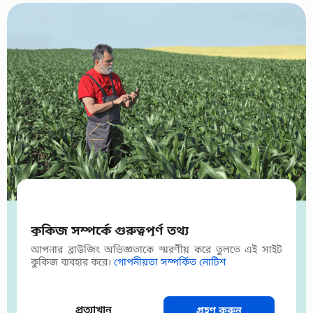
কুকিজ সম্পর্কে গুরুত্বপূর্ণ তথ্য
This app provided excellent
আপনার ব্রাউজিং অভিজ্ঞতাকে স্মরণীয় করে তুলতে এই সাইট
কুকিজ ব্যবহার করে।
গোপনীয়তা সম্পর্কিত নোটিশ
analysis and solutions for my
plant diseases. I highly
recommend it to anyone looking
প্রত্যাখান
গ্রহণ করুন