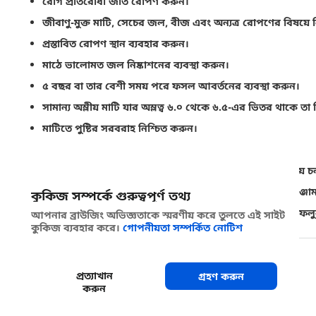
রোগ প্রতিরোধী জাত রোপণ করুন।
জীবাণু-মুক্ত মাটি, সেচের জল, বীজ এবং অন্যত্র রোপণের বিষয়ে ন
প্রস্তাবিত রোপণ স্থান ব্যবহার করুন।
মাঠে ভালোমত জল নিষ্কাশনের ব্যবস্থা করুন।
৫ বছর বা তার বেশী সময় পরে ফসল আবর্তনের ব্যবস্থা করুন।
সামান্য অম্লীয় মাটি যার অম্লত্ব ৬.০ থেকে ৬.৫-এর ভিতর থাকে তা 
মাটিতে পুষ্টির সরবরাহ নিশ্চিত করুন।
রোগের ছড়িয়ে পড়া এড়াতে সংক্রমিত গাছপালা সরিয়ে নিন।
দূষিত থেকে অদূষিত মাটিতে চাষের সরঞ্জাম হস্তান্তর করা এড়িয়ে চ
পরবর্তীতে মাঠে কাজ করার পূর্বে ব্লিচ (জীবানুনাশক) দিয়ে সরঞ্জ
কুকিজ সম্পর্কে গুরুত্বপূর্ণ তথ্য
সব সংক্রমিত উদ্ভিদ এবং অবশিষ্টাংশগুলো পুড়িয়ে ধ্বংস করে ফেল
আপনার ব্রাউজিং অভিজ্ঞতাকে স্মরণীয় করে তুলতে এই সাইট
কুকিজ ব্যবহার করে।
গোপনীয়তা সম্পর্কিত নোটিশ
শেয়ার করুন
প্রত্যাখান
গ্রহণ করুন
করুন