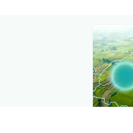
CROP INSIGHTS
Disease press
See where
ব্যাক