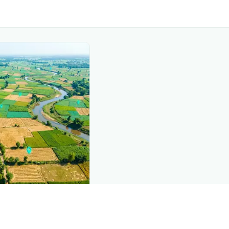
nd this page
mic data that powers