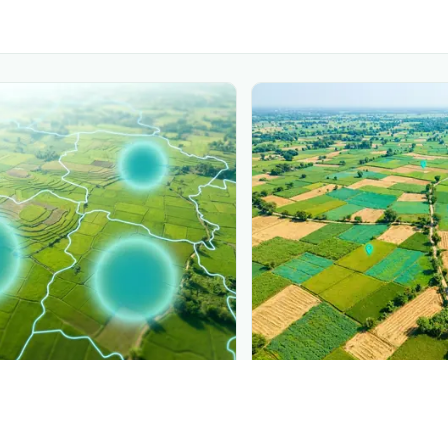
PLANTIX INTELLIGENCE
ure, mapped live
The intelligence behi
টেরিয়াজনিত ঢলে পড়া রোগ
is
Explore the live agrono