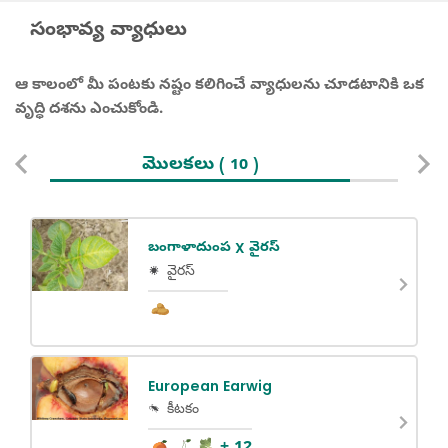
సంభావ్య వ్యాధులు
ఆ కాలంలో మీ పంటకు నష్టం కలిగించే వ్యాధులను చూడటానికి ఒక
వృద్ధి దశను ఎంచుకోండి.
మొలకలు
ఏపు
( 10 )
బంగాళాదుంప X వైరస్
వైరస్
European Earwig
కీటకం
+ 12