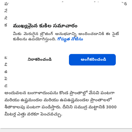
పదార్థాలను సమృద్ధిగా కలిగిన నేలలు, మంచి డ్రైనేజీ వ్యవస్థ కలిగిన
నేలలు మరియు గాలి ప్రసరణ జరిగే నేలలు బంగాళాదుంప పంట
సాగుకు చాలా అనుకూలంగా ఉంటాయి. 5.2-6.4 పిహెచ్ పరిధి
కలిగిన నేలలు ఆదర్శంగా పరిగణించబడతాయి.
ముఖ్యమైన కుకీల సమాచారం
మీకు మెరుగైన బ్రౌజింగ్ అనుభవాన్ని అందించడానికి ఈ సైట్
కుకీలను ఉపయోగిస్తుంది.
గోప్యత నోటీసు
వాతావరణం
బంగాళాదుంప ఒక సమశీతోష్ణ వాతావరణ పంట, అయితే ఇది
నిరాకరించండి
అంగీకరించండి
విభిన్న వాతావరణ పరిస్థితులలో పెరుగుతుంది. ఇవి పెరిగే సీజన్లో
ఉష్ణోగ్రత మధ్యస్థంగా చల్లగా ఉండే ప్రదేశాలలో మాత్రమే ఇది
పెరుగుతుంది. మొక్క పెరుగుదలకు 24°C ఉష్ణోగ్రత ఉత్తమమైనది.
దుంపల అభివృద్ధికి 20°C ఉష్ణోగ్రత అనుకూలంగా ఉంటుంది.
అందువలన బంగాళాదుంపను కొండ ప్రాంతాల్లో వేసవి పంటగా
మరియు ఉష్ణమండల మరియు ఉపఉష్ణమండల ప్రాంతాలలో
శీతాకాలపు పంటగా పండిస్తారు. దీనిని సముద్ర మట్టానికి 3000
మీటర్ల ఎత్తు వరకూ పెంచవచ్చు.