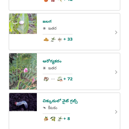
జలగ
ఇతర
+ 33
ఆరోగ్యకరం
ఇతర
+ 72
చిక్కుడులో వైట్ గ్రబ్స్
కీటకం
+ 8