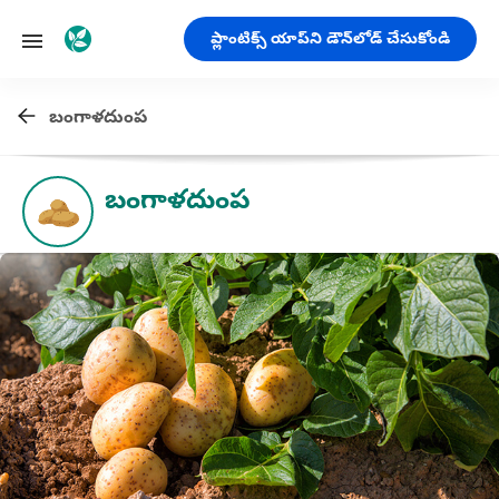
ప్లాంటిక్స్ యాప్‌ని డౌన్‌లోడ్ చేసుకోండి
బంగాళదుంప
బంగాళదుంప