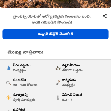
ప్లాంటిక్స్ యాప్‌తో ఆరోగ్యకరమైన పంటలను పెంచి,
అధిక దిగుబడిని పొందండి!
ఇప్పుడే డౌన్లోడ్ చేసుకోండి
ముఖ్య వాస్తవాలు
నీరు పెట్టడం
వ్యవసాయం
మధ్యస్థం
నేరుగా విత్తడం
పంటకోత
కార్మికుడు
90 - 140
రోజులు
మధ్యస్థం
సూర్యరశ్మి
పిహెచ్ విలువ
పూర్తి సూర్యుడు
5.2 - 7
ఉష్ణోగ్రత