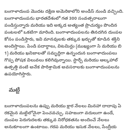
బంగాళాదుంప మొదట దక్షిణ అమెరికాలోని అండీస్ నుండి వచ్చింది.
బంగాళాదుంపను భారతదేశంలో గత 300 సంవత్సరాలుగా
పండిస్తున్నారు మరియు ఇది అక్కడ అత్యంత ప్రాచుర్యం పొందిన
పంటలలో ఒకటిగా మారింది. బంగాళాదుంపలను తినదగిన దుంపల
కోసం పండిస్తారు, ఇవి మానవులకు తక్కువ ఖర్చుతో కూడిన శక్తిని
అందిస్తాయి. పిండి పదార్ధాలు, విటమిన్లు (ముఖ్యంగా సి మరియు బి
1) మరియు ఖనిజాలతో సమృద్ధిగా ఉన్నందున బంగాళాదుంపలు
గొప్ప పోషక విలువలు కలిగివున్నాయి. స్టార్చ్ మరియు ఆల్కహాల్
ఉత్పత్తి వంటి అనేక పారిశ్రామిక అవసరాలకు బంగాళాదుంపలను
ఉపయోగిస్తారు.
మట్టి
బంగాళాదుంపలను ఉప్పు మరియు క్షార నేలలు మినహా దాదాపు ఏ
రకమైన మట్టిలోనైనా పెంచవచ్చు. సహజంగా వదులుగా ఉండే,
దుంపల పెరుగుదలకు తక్కువ నిరోధకతను అందించే నేలలు
అనుకూలంగా ఉంటాయి. గరప మరియు ఇసుక నేలలు, సేంద్రీయ