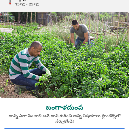
15°C - 25°C
బంగాళదుంప
దాన్ని ఎలా పెంచాలి అనే దాని గురించి అన్ని విషయాలు ప్లాంటిక్స్‌లో
నేర్చుకోండి!