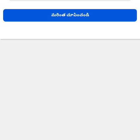
మరింత చూపించండి