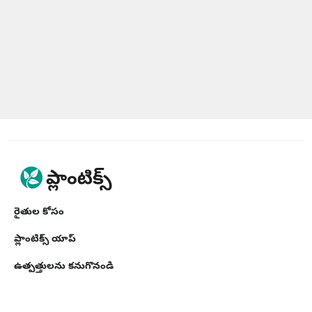
రైతుల కోసం
ప్లాంటిక్స్ యాప్
ఉత్పత్తులను కనుగొనండి
వ్యాపారుల కోసం