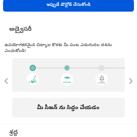
ఇప్పుడే డౌన్లోడ్ చేసుకోండి
అడ్వైసరీ
ఉపయోగకరమైన చిట్కాల కొరకు మీ పంట ఎదుగుదల దశను
ఎంచుకోండి!
మీ సీజన్ ను సిద్ధం చేయడం
శ్రద్ధ