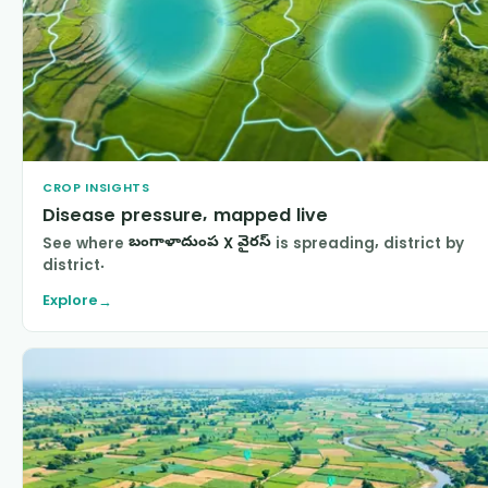
CROP INSIGHTS
Disease pressure, mapped live
See where
బంగాళాదుంప X వైరస్
is spreading, district by
district.
Explore
→