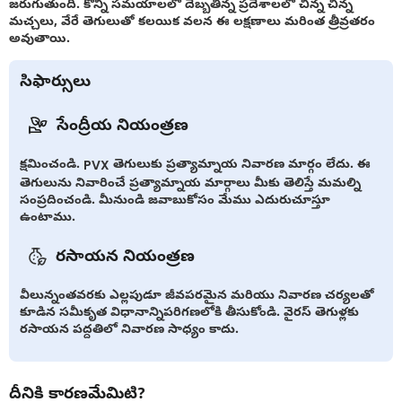
జరుగుతుంది. కొన్ని సమయాలలో దెబ్బతిన్న ప్రదేశాలలో చిన్న చిన్న
మచ్చలు, వేరే తెగులుతో కలయిక వలన ఈ లక్షణాలు మరింత త్రీవ్రతరం
అవుతాయి.
సిఫార్సులు
సేంద్రీయ నియంత్రణ
క్షమించండి. PVX తెగులుకు ప్రత్యామ్నాయ నివారణ మార్గం లేదు. ఈ
తెగులును నివారించే ప్రత్యామ్నాయ మార్గాలు మీకు తెలిస్తే మమల్ని
సంప్రదించండి. మీనుండి జవాబుకోసం మేము ఎదురుచూస్తూ
ఉంటాము.
రసాయన నియంత్రణ
వీలున్నంతవరకు ఎల్లపుడూ జీవపరమైన మరియు నివారణ చర్యలతో
కూడిన సమీకృత విధానాన్నిపరిగణలోకి తీసుకోండి. వైరస్ తెగుళ్లకు
రసాయన పద్దతిలో నివారణ సాధ్యం కాదు.
దీనికి కారణమేమిటి?