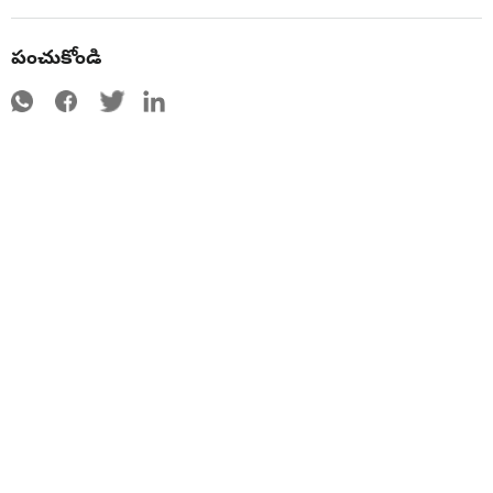
పంచుకోండి