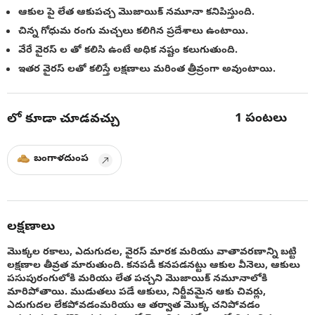
ఆకుల పై లేత ఆకుపచ్చ మొజాయిక్ నమూనా కనిపిస్తుంది.
చిన్న గోధుమ రంగు మచ్చలు కలిగిన ప్రదేశాలు ఉంటాయి.
వేరే వైరస్ ల తో కలిసి ఉంటే అధిక నష్టం కలుగుతుంది.
ఇతర వైరస్ లతో కలిస్తే లక్షణాలు మరింత త్రీవ్రంగా అవుంటాయి.
1
పంటలు
లో కూడా చూడవచ్చు
బంగాళదుంప
లక్షణాలు
మొక్కల రకాలు, ఎదుగుదల, వైరస్ మారక మరియు వాతావరణాన్ని బట్టి
లక్షణాల తీవ్రత మారుతుంది. కనపడీ కనపడనట్టు ఆకుల వీనెలు, ఆకులు
పసుపురంగులోకి మరియు లేత పచ్చని మొజాయిక్ నమూనాలోకి
మారిపోతాయి. ముడుతలు పడే ఆకులు, నిర్జీవమైన ఆకు చివర్లు,
ఎదుగుదల లేకపోవడంమరియు ఆ తర్వాత మొక్క చనిపోవడం