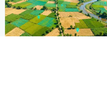
PLANTIX INTELLIGENCE
The intelligence behind this page
Explore the live agronomic data that powers Plantix
disease pages.
Discover
→