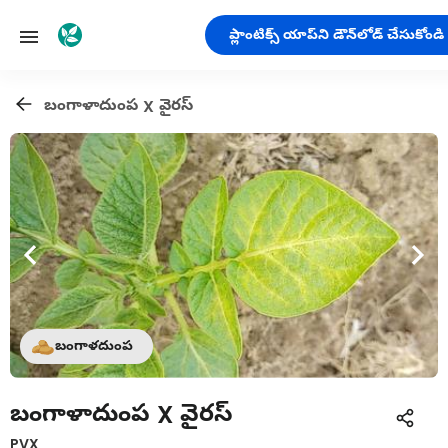
ప్లాంటిక్స్ యాప్‌ని డౌన్‌లోడ్ చేసుకోండి
బంగాళాదుంప X వైరస్
బంగాళదుంప
బంగాళాదుంప X వైరస్
PVX