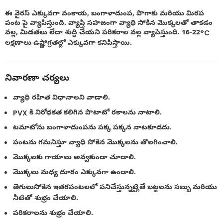
ఈ వైరస్ ఎక్కువగా వంకాయ, బంగాళాదుంప, పొగాకు మరియు మిరప
పంట పై వ్యాపిస్తుంది. వ్యాప్తి సహజంగా వ్యాధి సోకిన మొక్కలతో తాకడం
వల్ల, మిడతలు లేదా శుద్ధి చేయని పరికరాల వల్ల వ్యాపిస్తుంది. 16-22°C
లక్షణాలు ఉష్ణోగ్రతల్లో ఎక్కువగా కనిపిస్తాయి.
నివారణా చర్యలు
వ్యాధి రహిత విధానాలని వాడాలి.
PVX కి నిరోధకత కలిగిన పొటాటో రకాలను నాటాలి.
టమాటోను బంగాళాదుంపను పక్క పక్కన నాటకూడదు.
పంటను గమనిస్తూ వ్యాధి సోకిన మొక్కలను తొలగించాలి.
మొక్కలకు గాయాలు అవ్వకుండా చూడాలి.
మొక్కలు మధ్య దూరం ఎక్కువగా ఉండాలి.
తెగులుసోకిన ఇతరపంటలలో పనిచేస్తున్నట్లైతే బట్టలను సబ్బు మరియు
నీటితో శుభ్రం చేయాలి.
పరికరాలను శుభ్రం చేయాలి.