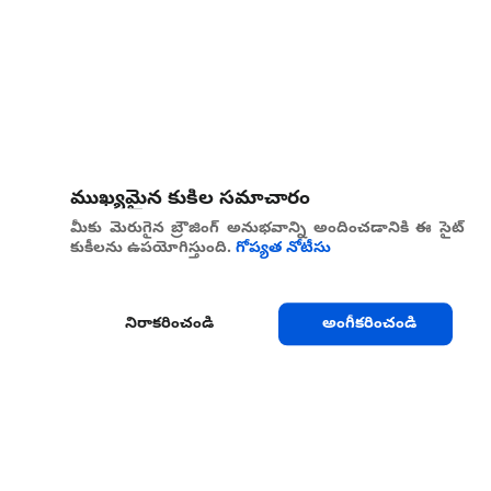
ముఖ్యమైన కుకీల సమాచారం
మీకు మెరుగైన బ్రౌజింగ్ అనుభవాన్ని అందించడానికి ఈ సైట్
కుకీలను ఉపయోగిస్తుంది.
గోప్యత నోటీసు
నిరాకరించండి
అంగీకరించండి