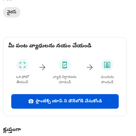
వైరస్
మీ పంట వ్యాధులను నయం చేయండి
ఒక ఫోటో
వ్యాధి నిర్ధారణను
మందును
తీయండి
చూడండి
పొందండి
ప్లాంటిక్స్ యాప్ ని డౌన్‌లోడ్ చేసుకోండి
క్లుప్తంగా