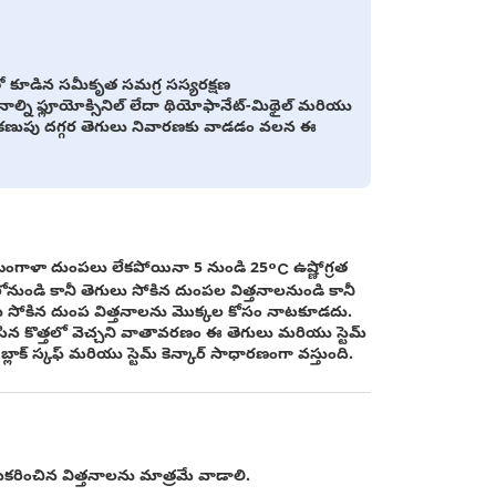
 కూడిన సమీకృత సమగ్ర సస్యరక్షణ
తనాల్ని ఫ్లూయోక్సినిల్ లేదా థియోఫానేట్-మిథైల్ మరియు
న్ ను కణుపు దగ్గర తెగులు నివారణకు వాడడం వలన ఈ
ి. బంగాళా దుంపలు లేకపోయినా 5 నుండి 25°C ఉష్ణోగ్రత
ిలోనుండి కానీ తెగులు సోకిన దుంపల విత్తనాలనుండి కానీ
తెగులు సోకిన దుంప విత్తనాలను మొక్కల కోసం నాటకూడదు.
సిన కొత్తలో వెచ్చని వాతావరణం ఈ తెగులు మరియు స్టెమ్
లాక్ స్కఫ్ మరియు స్టెమ్ కెన్కార్ సాధారణంగా వస్తుంది.
రించిన విత్తనాలను మాత్రమే వాడాలి.