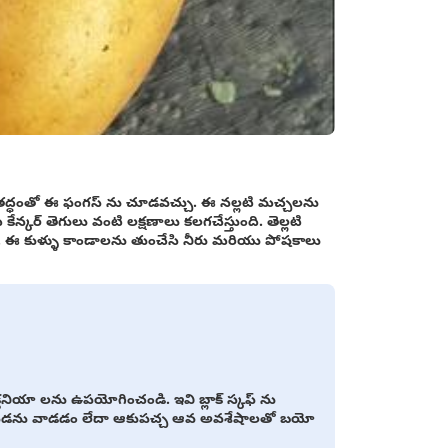
ూతద్ధంతో ఈ ఫంగస్ ను చూడవచ్చు. ఈ నల్లటి మచ్చలను
న్కర్ తెగులు వంటి లక్షణాలు కలగచేస్తుంది. తెల్లటి
. ఈ కుళ్ళు కాండాలను తుంచేసి నీరు మరియు పోషకాలు
ోక్తనియా లను ఉపయోగించండి. ఇవి బ్లాక్ స్కఫ్ ను
పేడను వాడడం లేదా ఆకుపచ్చ ఆవ అవశేషాలతో బయో