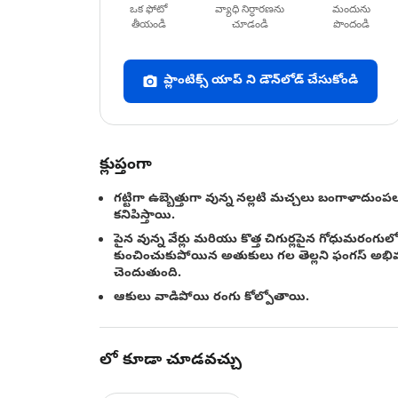
ఒక ఫోటో
వ్యాధి నిర్ధారణను
మందును
తీయండి
చూడండి
పొందండి
ప్లాంటిక్స్ యాప్ ని డౌన్‌లోడ్ చేసుకోండి
క్లుప్తంగా
గట్టిగా ఉబ్బెత్తుగా వున్న నల్లటి మచ్చలు బంగాళాదుంప
కనిపిస్తాయి.
పైన వున్న వేర్లు మరియు కొత్త చిగుర్లపైన గోధుమరంగుల
కుంచించుకుపోయిన అతుకులు గల తెల్లని ఫంగస్ అభివృ
చెందుతుంది.
ఆకులు వాడిపోయి రంగు కోల్పోతాయి.
లో కూడా చూడవచ్చు