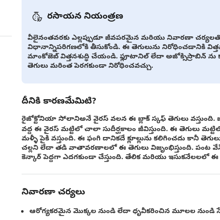
రసాయన నియంత్రణ
వీలైనంతవరకు ఎల్లప్పుడూ జీవపరమైన మరియు నివారణా చర్యలతో
విధానాన్నిపరిగణలోకి తీసుకోండి. ఈ తెగులును నిరోధించడానికి విత్
మాంకోజెబ్ విత్తనశుద్ధి చేయండి. ఫ్లూటానిల్ లేదా అజోక్సిస్రాబి
తెగులు మరింత పెరగకుండా నిరోధించవచ్చు.
దీనికి కారణమేమిటి?
రైజోక్టోనియా సోలానిఅనే వైరస్ వలన ఈ బ్లాక్ స్కఫ్ తెగులు వస్తుంద
వద్ద ఈ వైరస్ మట్టిలో చాలా సుదీర్ఘకాలం జీవిస్తుంది. ఈ తెగులు మట్ట
మళ్ళీ పైకి వస్తుంది. ఈ ఫంగి దానికదే క్లూల్లును కలిగించదు కానీ 
చల్లని లేదా తడి వాతావరణాలలో ఈ తెగులు విజృంభిస్తుంది. పంట వే
కెన్కార్ పెద్దగా ఎదగకుండా చేస్తుంది. తేలిక మరియు ఇసుకనేలలలో ఈ బ్
నివారణా చర్యలు
ఆరోగ్యకరమైన మొక్కల నుండి లేదా ధృవీకరించిన మూలల నుండి సేక