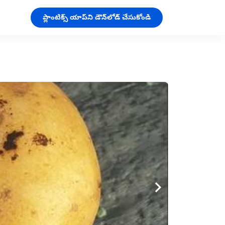
ప్లాంటిక్స్ యాప్‌ని డౌన్‌లోడ్ చేసుకోండి