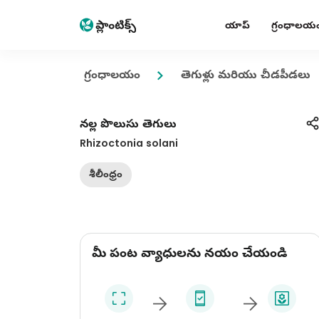
యాప్
గ్రంధాలయ
గ్రంధాలయం
తెగుళ్లు మరియు చీడపీడలు
నల్ల పొలుసు తెగులు
Rhizoctonia solani
శీలీంధ్రం
మీ పంట వ్యాధులను నయం చేయండి