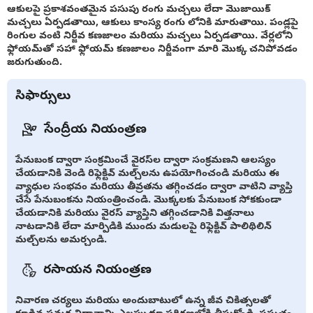
ఆకులపై ప్రకాశవంతమైన పసుపు రంగు మచ్చలు లేదా మొజాయిక్
మచ్చలు ఏర్పడతాయి, ఆకులు కాంస్య రంగు లోనికి మారుతాయి. పండ్లపై
రింగుల వంటి నిర్జీవ కణజాలం మరియు మచ్చలు ఏర్పడతాయి. వేర్లలోని
ఫ్లోయమ్‌తో సహా ఫ్లోయమ్ కణజాలం నిర్జీవంగా మారి మొక్క చనిపోవడం
జరుగుతుంది.
సిఫార్సులు
సేంద్రీయ నియంత్రణ
పేనుబంక ద్వారా సంక్రమించే వైరస్‌ల ద్వారా సంక్రమణని ఆలస్యం
చేయడానికి వెండి రిఫ్లెక్టివ్ మల్చ్‌లను ఉపయోగించండి మరియు ఈ
వ్యాధుల సంభవం మరియు తీవ్రతను తగ్గించడం ద్వారా వాటిని వ్యాప్తి
చేసే పేనుబంకను నియంత్రించండి. మొక్కలకు పేనుబంక సోకకుండా
చేయడానికి మరియు వైరస్ వ్యాప్తిని తగ్గించడానికి విత్తనాలు
నాటడానికి లేదా మార్పిడికి ముందు మడులపై రిఫ్లెక్టివ్ పాలిథిలిన్
మల్చ్‌లను అమర్చండి.
రసాయన నియంత్రణ
నివారణ చర్యలు మరియు అందుబాటులో ఉన్న జీవ చికిత్సలతో