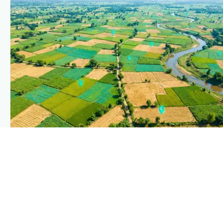
PLANTIX INTELLIGENCE
The intelligence behind this page
Explore the live agronomic data that powers Plantix
disease pages.
Discover
→