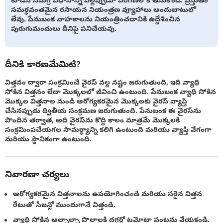
కూడిన సమగ్ర విధానాన్ని ఎల్లప్పుడూ పరిగణలోకి తీసుకోండి. ప్రస్తుతం
సమర్థవంతమైన రసాయన నియంత్రణ వ్యూహాలు అందుబాటులో
లేవు. పేనుబంక వాహకాలను నియంత్రించడానికి ఉద్దేశించిన
పురుగుమందులు దీనిపై పనిచేయవు.
దీనికి కారణమేమిటి?
విత్తనం ద్వారా సంక్రమించే వైరస్ వల్ల నష్టం జరుగుతుంది, ఇది వ్యాధి
సోకిన విత్తనం లేదా మొక్కలలో జీవించి ఉంటుంది. పేనుబంక వ్యాధి సోకిన
మొక్కల విత్తనాల నుండి ఆరోగ్యకరమైన మొక్కలకు వైరస్ వ్యాప్తి
చేసినప్పుడు ద్వితీయ సంక్రమణ జరుగుతుంది. పేనుబంక ఈ వైరస్‌ను
పొందిన తర్వాత, అది వైరస్‌ను కొద్ది కాలం మాత్రమే మొక్కలకి
సంక్రమింపచేయగల సామర్థ్యాన్ని కలిగి ఉంటుంది మరియు వ్యాప్తి వేగంగా
మరియు స్థానికంగా ఉంటుంది.
నివారణా చర్యలు
ఆరోగ్యకరమైన విత్తనాలను ఉపయోగించండి మరియు సరైన విత్తన
రేటుతో సీజన్లో ముందుగానే విత్తండి.
వ్యాధి సోకిన అల్ఫాల్ఫా పొలాలకి దగ్గర్లో టమోటా పంటను వేయకండి.