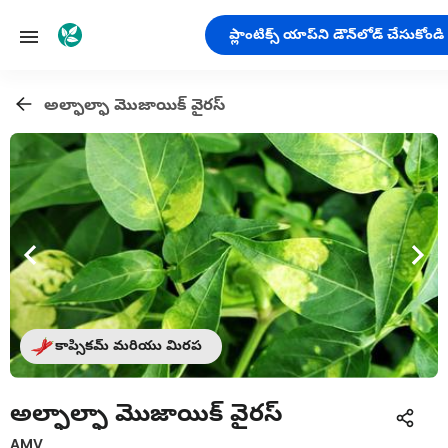
ప్లాంటిక్స్ యాప్‌ని డౌన్‌లోడ్ చేసుకోండి
అల్ఫాల్ఫా మొజాయిక్ వైరస్
కాప్సికమ్ మరియు మిరప
అల్ఫాల్ఫా మొజాయిక్ వైరస్
AMV