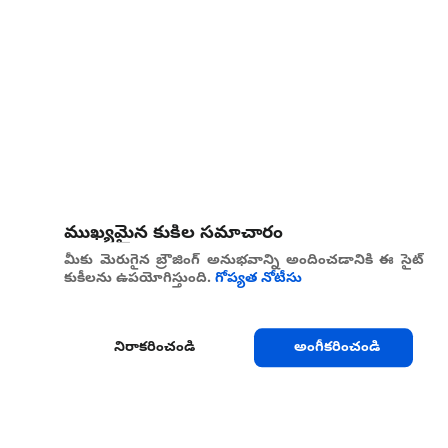
ముఖ్యమైన కుకీల సమాచారం
మీకు మెరుగైన బ్రౌజింగ్ అనుభవాన్ని అందించడానికి ఈ సైట్
కుకీలను ఉపయోగిస్తుంది.
గోప్యత నోటీసు
నిరాకరించండి
అంగీకరించండి