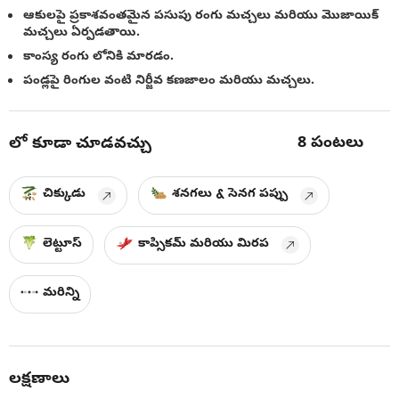
ఆకులపై ప్రకాశవంతమైన పసుపు రంగు మచ్చలు మరియు మొజాయిక్
మచ్చలు ఏర్పడతాయి.
కాంస్య రంగు లోనికి మారడం.
పండ్లపై రింగుల వంటి నిర్జీవ కణజాలం మరియు మచ్చలు.
8
పంటలు
లో కూడా చూడవచ్చు
చిక్కుడు
శనగలు & సెనగ పప్పు
లెట్టూస్
కాప్సికమ్ మరియు మిరప
మరిన్ని
లక్షణాలు