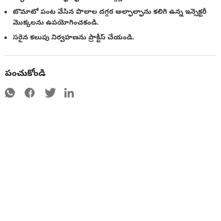
టొమాటో పంట వేసిన పొలాల దగ్గర అల్ఫాల్ఫాను కలిగి ఉన్న ఇన్సెక్టరీ
మొక్కలను ఉపయోగించకండి.
సరైన కలుపు నిర్వహణను ప్రాక్టీస్ చేయండి.
పంచుకోండి