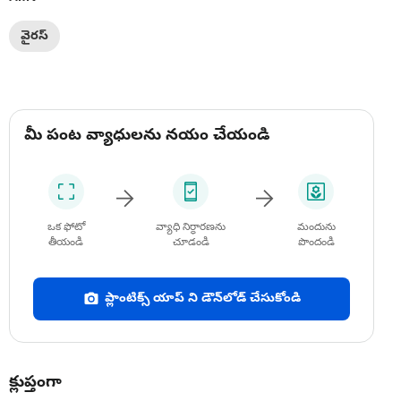
వైరస్
మీ పంట వ్యాధులను నయం చేయండి
ఒక ఫోటో
వ్యాధి నిర్ధారణను
మందును
తీయండి
చూడండి
పొందండి
ప్లాంటిక్స్ యాప్ ని డౌన్‌లోడ్ చేసుకోండి
క్లుప్తంగా