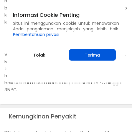
hingga pH 4,5. Tanaman ini sensitif terhadap tanah
berkadar garam dan alkali. Tanaman ini tahan terhadap
Informasi Cookie Penting
kekeringan dan tumbuh paling baik di daerah semi-
kering.
Situs ini menggunakan cookie untuk menawarkan
Anda pengalaman menjelajah yang lebih baik.
Pemberitahuan privasi
Iklim
Vigna mungo dapat ditemukan di daerah tropis di Asia,
Tolak
Terima
Madagaskar dan Afrika. Tumbuhan ini terutama
tersebar di dataran rendah tetapi dapat ditemukan
hingga 1800 m di atas permukaan laut. Tumbuh paling
baik selama musim kemarau pada suhu 25 °C hingga
35 °C.
Kemungkinan Penyakit