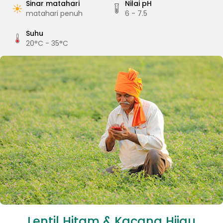
Sinar matahari
Nilai pH
matahari penuh
6 - 7.5
Suhu
20°C - 35°C
Lentil Hitam & Kacang Hijau