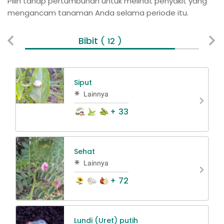
Pilih tahap pertumbuhan untuk melihat penyakit yang
mengancam tanaman Anda selama periode itu.
Bibit
V
( 12 )
Siput
Lainnya
+ 33
Sehat
Lainnya
+ 72
Lundi (Uret) putih