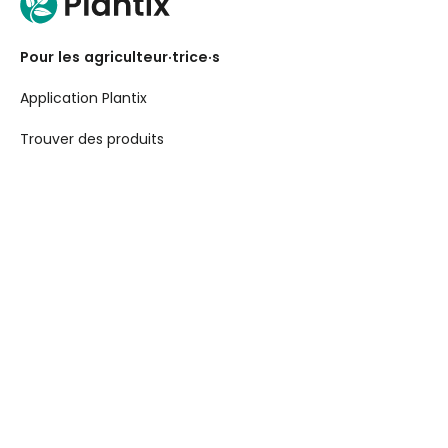
Pour les agriculteur·trice·s
Application Plantix
Trouver des produits
Pour les entreprises
API Toolkit
Crop Insights
Pour les entreprises
Demand Creation
Book a Demo