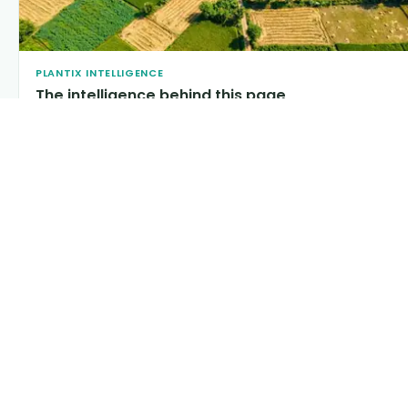
PLANTIX INTELLIGENCE
The intelligence behind this page
Explore the live agronomic data that powers Plantix disease
pages.
Discover
→