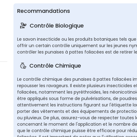
Recommandations
Contrôle Biologique
Le savon insecticide ou les produits botaniques tels que
offrir un certain contrôle uniquement sur les jeunes n
contrôler les punaises à pattes foliacées est de retirer l
Contrôle Chimique
Le contrôle chimique des punaises à pattes foliacées impl
repousser les ravageurs. Il existe plusieurs insecticides
foliacées, notamment les pyréthroïdes, les néonicotinoï
être appliqués sous forme de pulvérisations, de poudres 
attentivement les instructions figurant sur l'étiquette lors
porter des vêtements et des équipements de protection
ou pluvieux. De plus, assurez-vous de respecter toutes le
concernant le moment de l'application et le nombre de f
que le contrôle chimique puisse être efficace pour rédu
foliacées, il est important de noter que l'utilisation exc