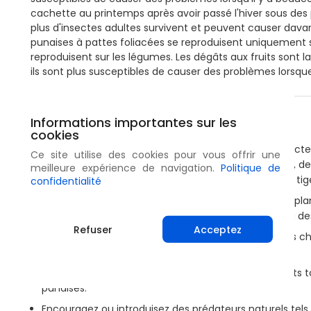
cachette au printemps après avoir passé l'hiver sous des pl
plus d'insectes adultes survivent et peuvent causer dav
punaises à pattes foliacées se reproduisent uniquement s
reproduisent sur les légumes. Les dégâts aux fruits sont l
ils sont plus susceptibles de causer des problèmes lorsq
Mesures préventives
Informations importantes sur les
cookies
Effectuez régulièrement des vérifications pour détecter
Ce site utilise des cookies pour vous offrir une
foliacées sur vos plantes, tels que des amas d'œufs, de
meilleure expérience de navigation.
Politique de
fruits, ainsi que des dommages sur les feuilles et les tig
confidentialité
Pour éloigner les Punaises à pattes foliacées de vos plan
physiques telles que des couvertures de rangées ou des 
Refuser
Acceptez
Assurez-vous de retirer les mauvaises herbes de vos ch
s'y cacher et s'en nourrir.
Maintenez vos champs propres en éliminant les fruits to
punaises.
Encouragez ou introduisez des prédateurs naturels tels q