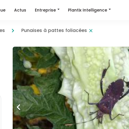
Entreprise
Plantix Intelligence
que
Actus
es
Punaises à pattes foliacées