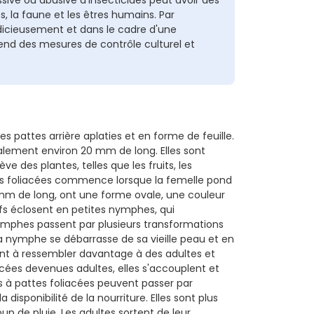
, la faune et les êtres humains. Par
judicieusement et dans le cadre d'une
nd des mesures de contrôle culturel et
s pattes arrière aplaties et en forme de feuille.
lement environ 20 mm de long. Elles sont
e des plantes, telles que les fruits, les
tes foliacées commence lorsque la femelle pond
 mm de long, ont une forme ovale, une couleur
fs éclosent en petites nymphes, qui
nymphes passent par plusieurs transformations
a nymphe se débarrasse de sa vieille peau et en
nt à ressembler davantage à des adultes et
acées devenues adultes, elles s'accouplent et
 à pattes foliacées peuvent passer par
disponibilité de la nourriture. Elles sont plus
p de pluie. Les adultes sortent de leur