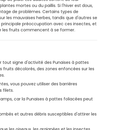
antes mortes ou du paillis. Si l'hiver est doux,
antage de problèmes. Certains types de
ur les mauvaises herbes, tandis que d'autres se
a principale préoccupation avec ces insectes, et
ue les fruits commencent à se former.
 tout signe d'activité des Punaises à pattes
s fruits décolorés, des zones enfoncées sur les
es.
tes, vous pouvez utiliser des barrières
filets.
amps, car la Punaises à pattes foliacées peut
mbés et autres débris susceptibles d'attirer les
ue les oiseaux, les araignées et les insectes