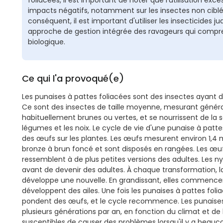
impacts négatifs, notamment sur les insectes non ciblés
conséquent, il est important d'utiliser les insecticides 
approche de gestion intégrée des ravageurs qui compre
biologique.
Ce qui l'a provoqué(e)
Les punaises à pattes foliacées sont des insectes ayant de
Ce sont des insectes de taille moyenne, mesurant généra
habituellement brunes ou vertes, et se nourrissent de la sèv
légumes et les noix. Le cycle de vie d'une punaise à pat
des œufs sur les plantes. Les œufs mesurent environ 1,4
bronze à brun foncé et sont disposés en rangées. Les œu
ressemblent à de plus petites versions des adultes. Les 
avant de devenir des adultes. À chaque transformation, l
développe une nouvelle. En grandissant, elles commence
développent des ailes. Une fois les punaises à pattes foli
pondent des œufs, et le cycle recommence. Les punaises
plusieurs générations par an, en fonction du climat et de la 
susceptibles de causer des problèmes lorsqu'il y a beaucou