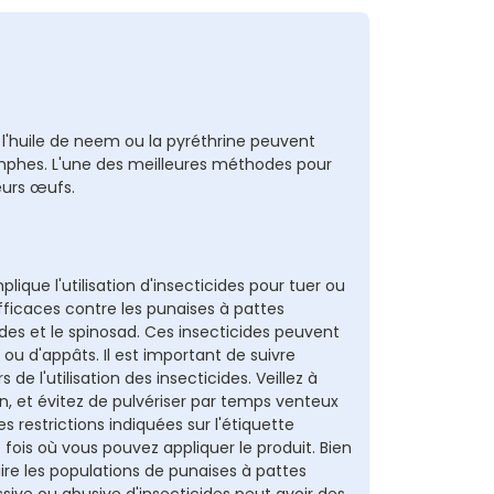
 l'huile de neem ou la pyréthrine peuvent
ymphes. L'une des meilleures méthodes pour
eurs œufs.
ique l'utilisation d'insecticides pour tuer ou
 efficaces contre les punaises à pattes
des et le spinosad. Ces insecticides peuvent
ou d'appâts. Il est important de suivre
 de l'utilisation des insecticides. Veillez à
, et évitez de pulvériser par temps venteux
s restrictions indiquées sur l'étiquette
ois où vous pouvez appliquer le produit. Bien
ire les populations de punaises à pattes
essive ou abusive d'insecticides peut avoir des