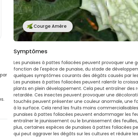
Courge Amère
Symptômes
Les punaises à pattes foliacées peuvent provoquer une 
fonction de l'espèce de punaise, du stade de développem
 par
quelques symptômes courants des dégâts causés par les p
Les punaises à pattes foliacées peuvent ralentir la croiss
plants en plein développement. Cela peut entraîner des 
retardée. Ces insectes peuvent provoquer une décoloration
es.
touchés peuvent présenter une couleur anormale, une fo
à la surface. Cela rend les fruits moins commercialisable
punaises à pattes foliacées peuvent endommager les feuil
entraîner le jaunissement ou le brunissement des feuilles, 
plus, certaines espèces de punaises à pattes foliacées 
qui peut aggraver les dégâts sur les cultures et réduire l