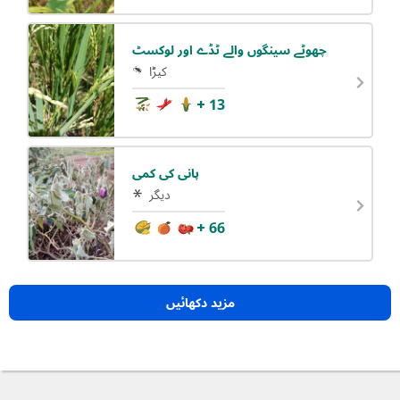
چھوٹے سینگوں والے ٹڈے اور لوکسٹ
کیڑا
+ 13
پانی کی کمی
دیگر
+ 66
مزید دکھائیں