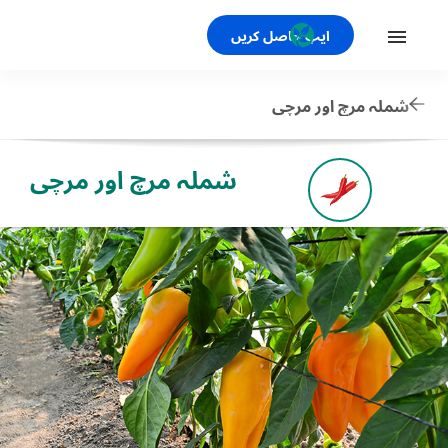
ایپ حاصل کریں
شملہ مرچ اور مرچی
شملہ مرچ اور مرچی