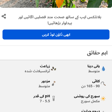
پلانٹکس ایپ کے ساتھ صحت مند فصلیں اگائیں اور
پیداوار بڑھائیں!
ابھی ڈاؤن لوڈ کریں
اہم حقائق
پانی دینا
زراعت
متوسط
ٹرانسپلانٹ شدہ
کٹائی
مزدور
90 - 165
دن
متوسط
سورج کی روشنی
pH کی قدر
مکمل سورج
5.5 - 7
درجہ حرارت