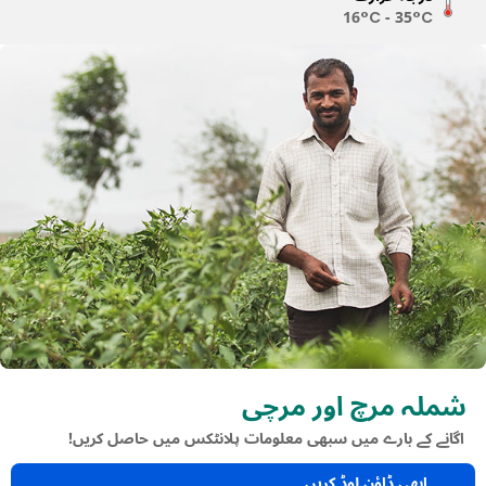
16°C - 35°C
شملہ مرچ اور مرچی
اگانے کے بارے میں سبھی معلومات پلانٹکس میں حاصل کریں!
ابھی ڈاؤن لوڈ کریں