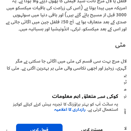
فلفل یا لال مرچ نائٹ شیڈ فیملی کا پھول دینے والا پودا ہے۔ یہ
امریکہ میں پیدا ہوتا ہے (اس کی زراعت کی باقیات میکسکو میں
3000 قبل از مسیح پائے گئے ہیں) اور باقی دنیا میں سولہویں
صدی کے بعد متعارف ہوا ہے۔ آج 50٪ فلفل چین میں اگائی جاتی ہے
اور اس کے بعد میکسکو، ترکی، انڈونیشیا اور ہسپانیہ میں۔
مٹی
لال مرچ بہت سی قسم کی مٹی میں اگائی جا سکتی ہے مگر
گہری، زرخیز اور اچھی نکاسی والی مٹی پر بہترین اگتی ہے۔ مٹی کا
پی ایچ 5.5 تا 7.0 کی رینج میں ہونا چاہیئے۔ یہ بہت طاقتور گہری
ٹیپ جڑیں بنا سکتے ہیں (1 میٹر سے زیادہ)۔ ہمواری ڈھلانیں
مطلوب ہیں کیونکہ ان سے نکاسی میں مدد ملتی ہے مگر لازمی
کوکی سے متعلق اہم معلومات
نیہں۔ کھیت میں گڑھے سیلاب زدگی کا باعث بن سکتے ہیں۔
یہ سائٹ آپ کو بہتر براؤزنگ کا تجربہ پیش کرنے کیلئے کوکیز
استعمال کرتی ہے۔
رازداری کا اعلامیہ
آب و ہوا
لال مرچوں کیلئے نشوونما کے مثالی حالات میں گرم زرخیز زمین کے
مسترد کریں
قبول کریں