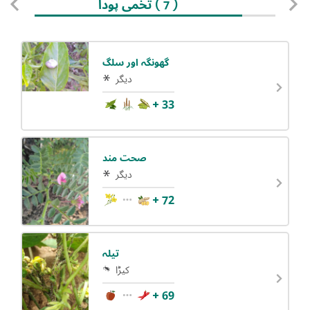
تخمی پودا
( 7 )
گھونگہ اور سلگ
دیگر
+ 33
صحت مند
دیگر
+ 72
تیلہ
کیڑا
+ 69