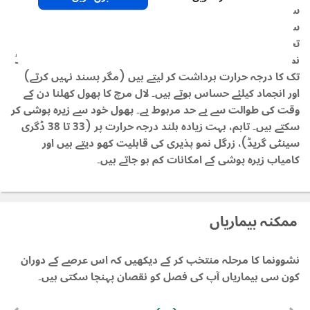
ساتھ سورج کی پوزیشن شامل ہے، مثالی طور پر 21 تا 29 ڈگری
سینٹی گریڈ، جو نم ہو مگر دلدلی نہ ہو۔ بہت زیادہ نم زمینیں
تخمی پودوں کے 'ڈیمپ آف' کا باعث بنتی ہیں جس کی وجہ سے
نمو پذیری میں کمی واقع ہو جاتی ہے۔ پودے 12 ڈگری سینٹی گریڈ
تک کا درجہ حرارت برداشت کر لیتے ہیں (مگر پسند نہیں کرتے)
اور انجماد کیلئے حساس ہوتے ہیں۔ لال مرچ کا پھول کھلنا دن کے
وقت کی طوالت سے بے حد مربوط ہے۔ پھول خود سے زیرہ پوشی کر
سکتے ہیں۔ تاہم، بہت زیادہ بلند درجہ حرارت پر (33 تا 38 ڈگری
سینٹی گریڈ)، زرگل نمو پذیری کی قابلیت کھو دیتے ہیں اور
کامیاب زیرہ پوشی کے امکانات کم ہو جاتے ہیں۔
ممکنہ بیماریاں
نشوونما کا مرحلہ منتخب کر کے دیکھیں کہ اس عرصے کے دوران
کون سی بیماریاں آپ کی فصل کو نقصان پہنچا سکتی ہیں۔