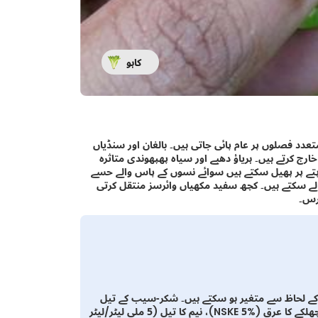
کاہو
عدد فصلوں پر عام پائی جاتی ہیں۔ بالغان اور سنڈیاں
رج کرتے ہیں۔ ہریاؤ دھبے اور سیاہ پھپھوندی متاثرہ
ے پتے پر پھیل سکتے ہیں سوائے نسوں کے پاس والے حسے
لے سکتے ہیں۔ کچھ سفید مکھیاں وائرسز منتقل کرتی
ئرس۔
کے لحاظ سے متغیر ہو سکتے ہیں۔ شکر-سیب کے تیل
(اینونا اسکوموسا)، پائریتھرنز، حشرات کش صابن، نیم کے بیج کے چھلکے کا عرق (NSKE 5%)، نیم کا تیل (5 ملی لیٹر/لیٹر