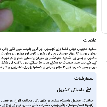
علامات
سفید مکھیاں کھلی فضا والے کھیتوں اور گرین ہاؤسز میں اگنے والی مت
دونوں پودے کا عرق چوستی ہیں اور پتوں، تنوں اور پھلوں پر رطوبت خا
بافتوں پر بنتی ہے۔ شدید انفیکشنز کے دوران یہ دھبے ضم ہو کر پور
کے۔ پتے بعد میں بدہیئت ہو سکتے ہیں، مڑ سکتے ہیں یا کپ کی شکل 
ہیں جیسے کہ زرد پتے کا مڑاؤ وائرس یا کساوا بھوری دھاریوں والا وا
سفارشات
نامیاتی کنٹرول
حیاتیاتی محلول وابستہ سفید پر مکھی کی مختلف انواع اور فصل 