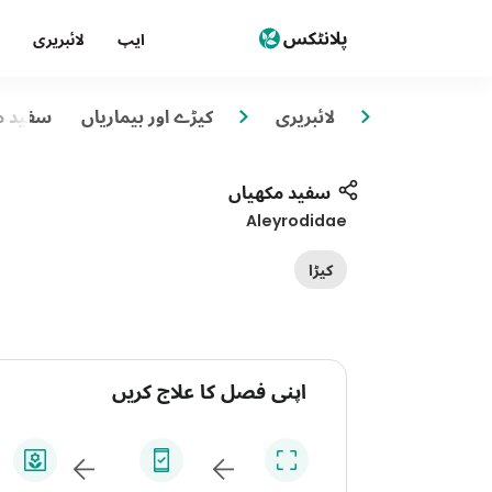
ایپ
لائبریری
لائبریری
کیڑے اور بیماریاں
سفید م
سفید مکھیاں
Aleyrodidae
کیڑا
اپنی فصل کا علاج کریں