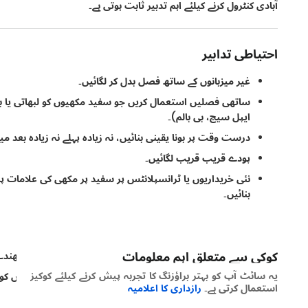
آبادی کنٹرول کرنے کیلئے اہم تدبیر ثابت ہوتی ہے۔
احتیاطی تدابیر
غیر میزبانوں کے ساتھ فصل بدل کر لگائیں۔
ساتھی فصلیں استعمال کریں جو سفید مکھیوں کو لبھاتی یا بھگ
ایپل سیج، بی بالم)۔
درست وقت پر بونا یقینی بنائیں، نہ زیادہ پہلے نہ زیادہ بعد می
پودے قریب قریب لگائیں۔
نئی خریداریوں یا ٹرانسپلانٹس پر سفید پر مکھی کی علامات پر
بنائیں۔
وسیع طیف والی حشرات کش ادویات استعمال نہ کریں۔
جن پتوں پر انڈے یا سنڈیاں ہوں انہیں ہٹا دیں۔
کوکی سے متعلق اہم معلومات
انفیکشن کے ابتدائی مراحل میں کھیتوں میں چپکنے والے پھندے
یہ سائٹ آپ کو بہتر براؤزنگ کا تجربہ پیش کرنے کیلئے کوکیز
کھیت کے اندر اور ارد گرد فالتو جھاڑیوں اور متبادل میزبانوں کو
استعمال کرتی ہے۔
رازداری کا اعلامیہ
کٹائی کے بعد گرین ہاؤس سے پودے کی باقیات ہٹائیں۔