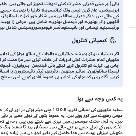
پانی) پر مبنی قدرتی حشرات کش ادویات تجویز کی جاتی ہیں۔ طفیل
ایریمیکس، عام گرین لیس ونگ کرائیسوپرلا کارنیا یا بھنورے جیس
کیے جاتے ہیں۔ دیگر قدرتی مخالفین میں شکار خور کیڑے، نیماٹوڈز،
آنکھوں والے بھنورے اور ڈیمسل بھنورے شامل ہیں۔ مرض زا پھپند می
ورٹیسیلیم لیسانی اور پائیسلومائسز فیوموسوروسیئس شامل ہیں
کیمیائی کنٹرول
اگر دستیاب ہو تو ہمیشہ حیاتیاتی معالجات کے ساتھ بچاؤ کی تداب
مکھیاں تمام حشرات کش ادویات کے خلاف تیزی سے مزاحمت کر لی
جاتی ہے۔ کیڑے کو کنٹرول کرنے کیلئے بائی فینترھن، بپروفیزن، فینوک
لیمبڈا سائلوتھرن، سائپر میتھرن، پائریتھرائیڈز پائیمیٹروزن یا اس
کریں۔ آگاہ رہیں کہ بچاؤ کی تدابیر ہی عموماً آبادی کو بے ضرر سطح 
یہ کس وجہ سے ہوا
سفید مکھیوں کی لمبائی تقریباً 0.8 تا 1 م
مومی رطوبت سے کور ہوتے ہیں۔ یہ عموماً پتوں کے نچلے حصے پر پائے جاتے
ہیں۔ یہ گرم، خشک موسموں میں تیزی سے پنپتے ہیں یہی وجہ ہے کہ یہ ب
انڈے پتوں کے نچلے حصے پر دیے جاتے ہیں۔ سنڈیاں زرد تا سفید رنگ ک
مکھیاں میزبان پودے سے غذا حاصل کیے بغیر کچھ دن سے زیادہ زندہ 