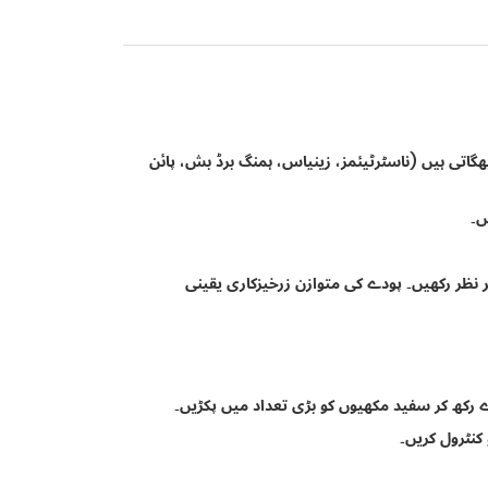
اتی ہیں (ناسٹرٹیئمز، زینیاس، ہمنگ برڈ بش، پائن
ں۔
 نظر رکھیں۔ پودے کی متوازن زرخیزکاری یقینی
 رکھ کر سفید مکھیوں کو بڑی تعداد میں پکڑیں۔
 کنٹرول کریں۔