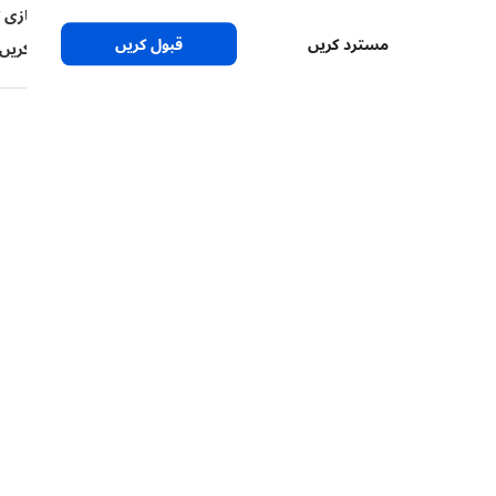
گرم درجہ حرارتوں پر مختصر افتادہ زمینون کی منصوبہ سازی ک
مسترد کریں
قبول کریں
UV جذب کرنے والی گرین ہاؤس پلاسٹک فلمیں استعمال کریں جو ابتلا کو کم کر سکتی ہیں۔