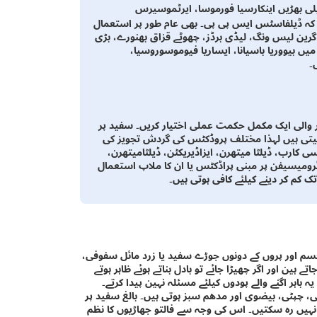
ی بھڑیں اینکارسیا فورموسا، ایرٹموسیرس
ے کہ ڈیلفاسٹس ایس پی پی۔ بھی عام طور پر استعمال
 گرین لیس ونگ، لیڈی برڈز، چھوٹے قزاق بھنورے، بڑی
ں بیووریا باسیانا، ایساریا فیوموسوروسیا،
۔
یر والی ایک مکمل حکمت عملی اختیار کریں۔ سفید پر
تی ہیں لہذا مختلف پروڈکٹس کی گردش تجویز کی
سی کارب، ڈیلٹا میتھرن، ایزاڈیریکٹن، ڈیلٹامیتھرن،
پائرومیسیفن پر مبنی پراڈکٹس یا ان کا ملاپ استعمال
تک کم کر دینے کیلئے کافی ہوتی ہیں۔
لی میٹر ہوتی ہے اور ان کے جسم اور پروں کے دونوں جوڑے سفید یا زرد مائل سفوفی،
 ہین اور اگر چھیڑا جائے تو بادل بناتے ہوئے ظاہر ہوتے
اہر اگنے والے پودوں کیلئے مسئلہ نہین پیدا کرتے۔
ی، چپٹی، بیضوی اور مدھم سبز ہوتی ہیں۔ بالغ سفید پر
نہیں رہ سکتیں۔ اس کی وجہ سے فالتو جھاڑیوں کا نظم