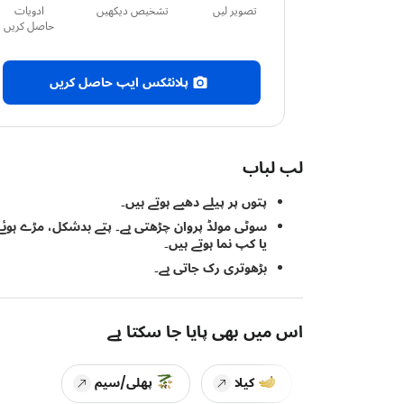
تصویر لیں
تشخیص دیکھیں
ادویات
حاصل کریں
پلانٹکس ایپ حاصل کریں
لب لباب
پتوں پر پیلے دھبے ہوتے ہیں۔
سوٹی مولڈ پروان چڑھتی ہے۔ پتے بدشکل، مڑے ہوئے
یا کپ نما ہوتے ہیں۔
بڑھوتری رک جاتی ہے۔
اس میں بھی پایا جا سکتا ہے
کیلا
پھلی/سیم