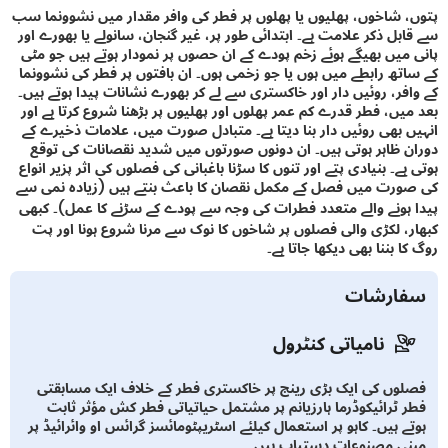
 شاخوں، پھلیوں یا پھلوں پر فطر کی وافر مقدار میں نشوونما سب
بل ذکر علامت ہے۔ ابتدائی طور پر، غیر گنجان، سانولے یا بھورے اور
میں بھیگے ہوئے زخم پودے کے ان حصوں پر نمودار ہوتے ہیں جو مٹی
تھ رابطے میں ہوں یا جو زخمی ہوں۔ ان بافتوں پر فطر کی نشوونما
فر، روئیں دار اور خاکستری سے لے کر بھورے نشانات پیدا ہوتے ہیں۔
یں، فطر قدرے کم عمر پھلوں اور پھلیوں پر بڑھنا شروع کرتا ہے اور
 بھی روئیں دار بنا دیتا ہے۔ متبادل صورت میں، علامات ذخیرے کے
 ظاہر ہوتی ہیں۔ ان دونوں صورتوں میں شدید نقصانات کی توقع
ے۔ بنیادی پتے اور تنوں کا سڑنا باغبانی کی فصلوں کی اثر پزیر انواع
رت میں فصل کے مکمل نقصان کا باعث بنتے ہیں (زیادہ نمی سے
ہونے والے متعدد فطرات کی وجہ سے پودے کے سڑنے کا عمل)۔ کبھی
، لکڑی والی فصلوں پر شاخوں کا نوک سے مرنا شروع ہونا اور پت
 بننا بھی دیکھا جاتا ہے۔
ارشات
نامیاتی کنٹرول
وں کی ایک بڑی رینج پر خاکستری فطر کے خلاف ایک مسابقتی
 ٹرائیکوڈرما ہارزیانم پر مشتمل حیاتیاتی فطر کش مؤثر ثابت
ے ہیں۔ کاہو پر استعمال کیلئے اسٹریپٹومائسز گرائس او وائرائیڈ پر
ی مصنوعات دستیاب ہیں۔