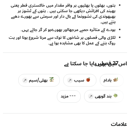
پتوں، پھلوں یا پھلیوں پر وافر مقدار میں خاکستری فطر یعنی
پھپند کی افزائش دیکھی جا سکتی ہیں ۔ پتوں کے ٹشوز پر
پھپھوندی کی نشوونما کے بال دار اور سرمئی سے بھورے دھبے
بنتے ہیں۔
پودے کے متاثرہ حصے مرجھااور بھورےہو کر گر جاتے یہں۔
لکڑی والی فصلوں پر شاخوں کا نوک سے مرنا شروع ہونا اور پت
روگ بننے کے عمل کا بھی مشاہدہ ہوا ہے۔
27
فصلیں
یں بھی پایا جا سکتا ہے
بادام
سیب
پھلی/سیم
بند گوبھی
مزید
ات