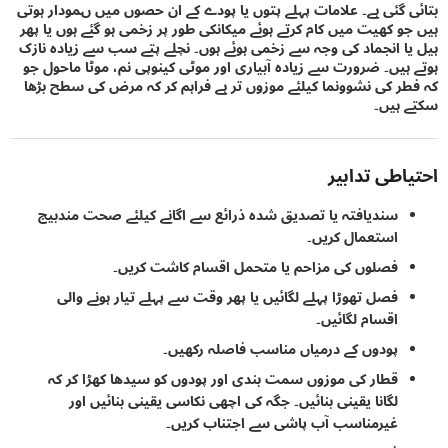
 گئی ہے۔ علامات پہلے پتوں یا پودے کے ان حصوں میں ںمودار ہوتی
و کھیت میں کام کرتے ہوئے میکانکی طور پر زخمی ہو گئے ہوں یا پھر
ا انجماد کی وجہ سے زخمی ہوئے ہوں۔ نچلے پتے سب سے زیادہ نازک
ہیں۔ ضرورت سے زیادہ آبیاری اور موٹی کینوپی نم، موٹا ماحول جو
ر کی نشوونما کیلئے موزوں تر ہے فراہم کر کہ مرض کی سطح بڑھا
ہیں۔
اطی تدابیر
سندیافتہ یا تصدیق شدہ ذرائع سے اگانے کیلئے صحت مندبیج
استعمال کریں۔
فصلوں کی مزاحم یا متحمل اقسام کاشت کریں۔
فصل تھوڑا پہلے لگائیں یا پھر وقت سے پہلے تیار ہونے والی
اقسام لگائیں۔
پودوں کے درمیاں مناسب فاصلہ رکھیں۔
قطار کی موزوں سمت بندی اور پودوں کو سیدھا کھڑا کر کہ
لگانا یقینی بنائیں۔ جگہ کی اچھی نکاسی یقینی بنائیں اور
غیرمناسب آب پاشی سے اجتناب کریں۔