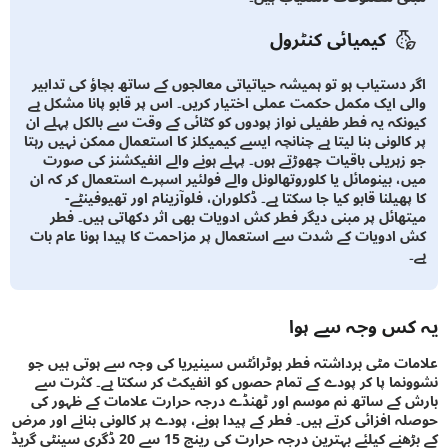
کیمیائی کنٹرول
 دستیاب ہو تو ہمیشہ حیاتیاتی معالجوں کے ساتھ بچاؤ کی تدابیر
ی ایک مکمل حکمت عملی اختیار کریں۔ اس پر قابو پانا مشکل ہے
نکہ یہ فطر طفیلی نواز پودوں کو کٹائی کے وقت سے بالکل پہلے ان
کالونی بنا لیتا ہے چنانچہ ایسے کیمیکلز کا استعمال ممکن نہیں رہتا
زہریلی باقیات چھوڑتے ہوں۔ پہلے ہونے والے انفیکشنز کی صورت
، بینومائل یا کلوروتھالونل والے فولئیر اسپرے استعمال کر کہ ان
ھیلنا قابو کیا جا سکتا ہے۔ ڈکلوران، فلوآزینام اور تھیوفینٹے-
ھائل پر مبنی دیگر فطر کش ادویات بھی اثر دکھاتی ہیں۔ فطر
ادویات کے شدت سے استعمال پر مزاحمت کا پیدا ہونا عام بات
س وجہ سے ہوا
ت مٹی برداشتہ فطر بوٹرائٹس سینیریا کی وجہ سے ہوتی ہیں جو
ما پا کر پودے کے تمام حصوں کو انفیکٹ کر سکتا ہے۔ کثرت سے
کے ساتھ نم موسم اور ٹھنڈے درجہ حرارت علامات کے ظہور کی
 افزائی کرتے ہیں۔ فطر کے پیدا ہونے، پودے پر کالونی بنانے اور مرض
کے بڑھنے کیلئے بہترین درجہ حرارت کی رینج 15 سے 20 ڈگری سینٹی گریڈ