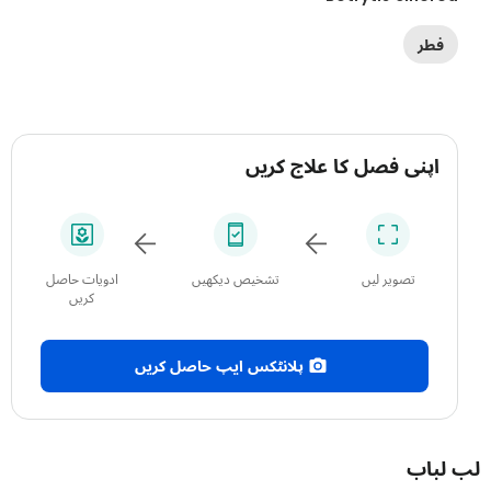
فطر
اپنی فصل کا علاج کریں
تصویر لیں
تشخیص دیکھیں
ادویات حاصل
کریں
پلانٹکس ایپ حاصل کریں
باب