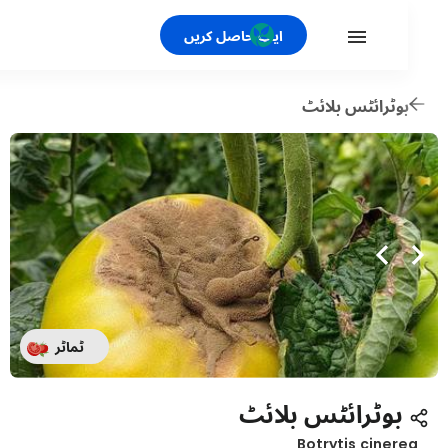
ایپ حاصل کریں
وٹرائٹس بلائٹ
ٹماٹر
بوٹرائٹس بلائٹ
Botrytis ciner