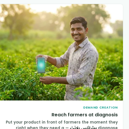
DEMAND CREATIO
Reach farmers at diagnosi
Put your product in front of farmers the moment the
diagnos
بوٹرائٹس بلائٹ
— right when they need a