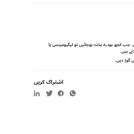
ں۔ جب کچھ پودے پختہ ہوجائیں تو لیگیومینس یا
تے ہیں۔
 گوڑ دیں۔
اشتراک کریں