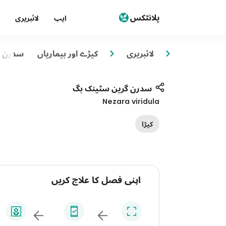
ایپ
لائبریری
لائبریری
کیڑے اور بیماریاں
سدرن گ
سدرن گرین سٹینک بگ
Nezara viridula
کیڑا
اپنی فصل کا علاج کریں