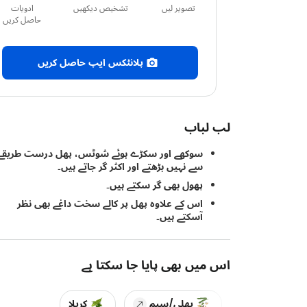
تصویر لیں
تشخیص دیکھیں
ادویات
حاصل کریں
پلانٹکس ایپ حاصل کریں
لب لباب
سوکھے اور سکڑے ہوئے شوٹس، پھل درست طریقے
سے نہیں بڑھتے اور اکثر گر جاتے ہیں۔
پھول بھی گر سکتے ہیں۔
اس کے علاوہ پھل پر کالے سخت داغے بھی نظر
آسکتے ہیں۔
اس میں بھی پایا جا سکتا ہے
پھلی/سیم
کریلا