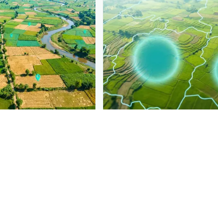
PLANTIX INTELLIGENCE
gence behind this page
Disease pressur
رین سٹینک بگ
is spreading,
ronomic data that powers
Plantix disease pages.
di
Discover
→