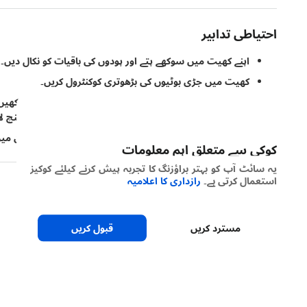
احتیاطی تدابیر
اپنے کھیت میں سوکھے پتے اور پودوں کی باقیات کو نکال دیں۔
کھیت میں جڑی بوٹیوں کی بڑھوتری کوکنٹرول کریں۔
پودوں کو جلدی کاشت کریں اور پٹڑیوں کی چوڑائی زیادہ رکھی
کروجیفرس جیسے پودے لگائیں۔ یہ پودے ان کیڑوں کو کھینچ لا
آخر میں، جب کیڑے بالغ ہونے سے پہلے ٹریپ کراپ کو زمین میں
کوکی سے متعلق اہم معلومات
یہ سائٹ آپ کو بہتر براؤزنگ کا تجربہ پیش کرنے کیلئے کوکیز
استعمال کرتی ہے۔
رازداری کا اعلامیہ
مسترد کریں
قبول کریں