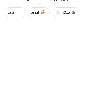
بینگن
امرود
مزید