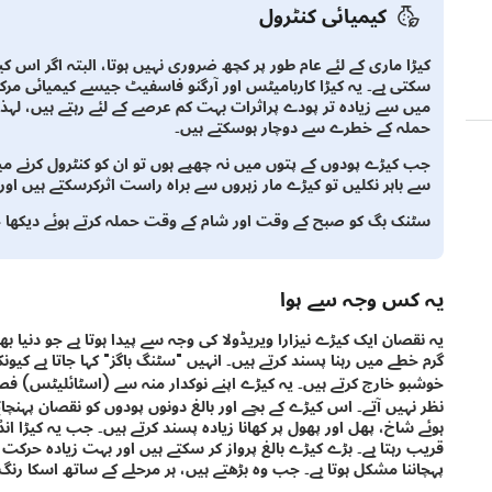
کیمیائی کنٹرول
کیڑا ماری کے لئے عام طور پر کچھ ضروری نہیں ہوتا، البتہ اگر اس ک
سکتی ہے۔ یہ کیڑا کاربامیٹس اور آرگنو فاسفیٹ جیسے کیمیائی مرکبا
میں سے زیادہ تر پودے پراثرات بہت کم عرصے کے لئے رہتے ہیں، لہذا
حملہ کے خطرے سے دوچار ہوسکتے ہیں۔
جب کیڑے پودوں کے پتوں میں نہ چھپے ہوں تو ان کو کنٹرول کرنے می
سے باہر نکلیں تو کیڑے مار زہروں سے براہ راست اثرکرسکتے ہیں اور 
سٹنک بگ کو صبح کے وقت اور شام کے وقت حملہ کرتے ہوئے دیکھا ج
یہ کس وجہ سے ہوا
یہ نقصان ایک کیڑے نیزارا ویریڈولا کی وجہ سے پیدا ہوتا ہے جو دنیا بھر
گرم خطے میں رہنا پسند کرتے ہیں۔ انہیں "سٹنگ باگز" کہا جاتا ہے 
خوشبو خارج کرتے ہیں۔ یہ کیڑے اپنے نوکدار منہ سے (اسٹائلیٹس) ف
نظر نہیں آتے۔ اس کیڑے کے بچے اور بالغ دونوں پودوں کو نقصان پہنچ
ہوئے شاخ، پھل اور پھول پر کھانا زیادہ پسند کرتے ہیں۔ جب یہ کیڑا ا
قریب رہتا ہے۔ بڑے کیڑے بالغ پرواز کر سکتے ہیں اور بہت زیادہ حرکت کر
پہچاننا مشکل ہوتا ہے۔ جب وہ بڑھتے ہیں، ہر مرحلے کے ساتھ اسکا رنگ زی