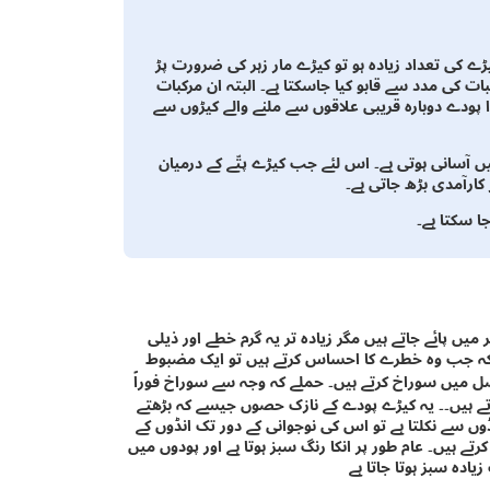
یڑے کی تعداد زیادہ ہو تو کیڑے مار زہر کی ضرورت پڑ
ت کی مدد سے قابو کیا جاسکتا ہے۔ البتہ ان مرکبات
 پودے دوبارہ قریبی علاقوں سے ملنے والے کیڑوں سے
ں آسانی ہوتی ہے۔ اس لئے جب کیڑے پتّے کے درمیان
کارآمدی بڑھ جاتی ہے۔
ا سکتا ہے۔
 میں پائے جاتے ہیں مگر زیادہ تر یہ گرم خطے اور ذیلی
کیونکہ جب وہ خطرے کا احساس کرتے ہیں تو ایک مضبوط
صل میں سوراخ کرتے ہیں۔ حملے کہ وجہ سے سوراخ فوراً
اتے ہیں۔۔ یہ کیڑے پودے کے نازک حصوں جیسے کہ بڑھتے
نڈوں سے نکلتا ہے تو اس کی نوجوانی کے دور تک انڈوں کے
تے ہیں۔ عام طور پر انکا رنگ سبز ہوتا ہے اور پودوں میں
ادہ سبز ہوتا جاتا ہے