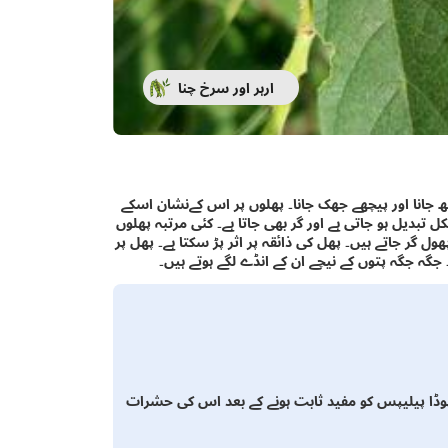
ارہر اور سرخ چنا
ھ جانا اور پیچھے جھک جانا۔ پھلوں پر اس کےنشان اسکے
تبدیل ہو جاتی ہے اور گر بھی جاتا ہے۔ کئی مرتبہ پھلوں
گر جاتے ہیں۔ پھل کی ذائقہ پر اثر پڑ سکتا ہے۔ پھل پر
گہ جگہ پتوں کے نیچے ان کے انڈے لگے ہوتے ہیں۔
وڈا پیلیپس کو مفید ثابت ہونے کے بعد اس کی حشرات