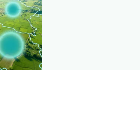
CROP INSIGHTS
e, mapped live
See where
سدرن گ
strict by district.
Explore
→