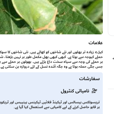
علامات
کیڑے زیادہ تر پھلوں اور نئے شاخوں کو کھاتے ہیں۔ نئی شاخوں کا سوک
حملے کیوجہ سے ہوتا ہے۔ کبھی کبھی پھل مکمل طور پر نہیں بڑھتا، شکل 
پر حملے کی وجہ سے سیاہ سخت داغ پڑتے ہیں۔ پھولوں پر حملے سے پھول 
جس جگی حملہ ہوتا ہے وہ جگہ آئندہ نسل کے لئے دروازہ بن سکتی ہے۔ ج
سفارشات
نامیاتی کنٹرول
تریسولکس بیسالس اور ٹیکینڈ فلائیں ٹیکینس پینیپس اور ٹریکوپ
پر قابو حاصل کرنے کے لیے کامیابی سے استعمال کیا گیا ہے۔