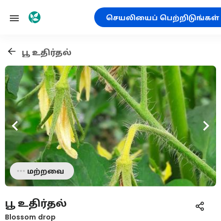
செயலியைப் பெற்றிடுங்கள்
பூ உதிர்தல்
மற்றவை
பூ உதிர்தல்
Blossom drop