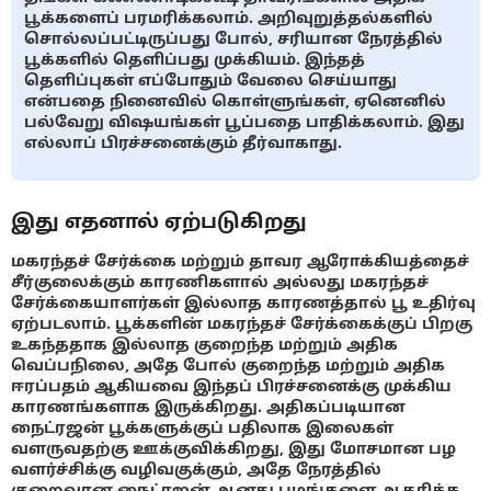
பூக்களைப் பரமரிக்கலாம். அறிவுறுத்தல்களில்
சொல்லப்பட்டிருப்பது போல், சரியான நேரத்தில்
பூக்களில் தெளிப்பது முக்கியம். இந்தத்
தெளிப்புகள் எப்போதும் வேலை செய்யாது
என்பதை நினைவில் கொள்ளுங்கள், ஏனெனில்
பல்வேறு விஷயங்கள் பூப்பதை பாதிக்கலாம். இது
எல்லாப் பிரச்சனைக்கும் தீர்வாகாது.
இது எதனால் ஏற்படுகிறது
மகரந்தச் சேர்க்கை மற்றும் தாவர ஆரோக்கியத்தைச்
சீர்குலைக்கும் காரணிகளால் அல்லது மகரந்தச்
சேர்க்கையாளர்கள் இல்லாத காரணத்தால் பூ உதிர்வு
ஏற்படலாம். பூக்களின் மகரந்தச் சேர்க்கைக்குப் பிறகு
உகந்ததாக இல்லாத குறைந்த மற்றும் அதிக
வெப்பநிலை, அதே போல் குறைந்த மற்றும் அதிக
ஈரப்பதம் ஆகியவை இந்தப் பிரச்சனைக்கு முக்கிய
காரணங்களாக இருக்கிறது. அதிகப்படியான
நைட்ரஜன் பூக்களுக்குப் பதிலாக இலைகள்
வளருவதற்கு ஊக்குவிக்கிறது, இது மோசமான பழ
வளர்ச்சிக்கு வழிவகுக்கும், அதே நேரத்தில்
குறைவான நைட்ரஜன் ஆனது பழங்களை ஆதரிக்க