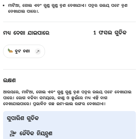
ମାଟିଆ, ଗୋଲ ଏବଂ ଗୁଣ୍ଡ ଗୁଣ୍ଡ ବ୍ରଣ ଦେଖାଯାଏ। ପତ୍ରର ଉଭୟ ପଟେ ବ୍ରଣ
ଦେଖାଯାଇ ପାରେ।.
1
ଫସଲ ଗୁଡିକ
ମଧ୍ୟ ଦେଖା ଯାଇପାରେ
ବୁଟ ଚଣା
ଲକ୍ଷଣ
ଆରମ୍ଭରେ, ମାଟିଆ, ଗୋଲ ଏବଂ ଗୁଣ୍ଡ ଗୁଣ୍ଡ ବ୍ରଣ ପତ୍ରର ଉଭୟ ପଟେ ଦେଖାଯାଇ
ପାରେ। ରୋଗ ବଢିବା ସମୟରେ, କାଣ୍ଡ ଓ ଛୁଇଁରେ ମଧ୍ୟ ଏହି ଦାଗ
ଦେଖାଯାଇପାରେ। ପ୍ରଭାବିତ ଗଛ ଇଟା-ଲାଲ ରଙ୍ଗର ଦେଖାଯାଏ।
ସୁପାରିଶ ଗୁଡିକ
ଜୈବିକ ନିୟନ୍ତ୍ରଣ