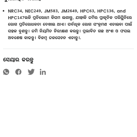
NRC34, NEC249, JM583, JM2649, HPC63, HPC136, and
HPC147ଭଳି ପ୍ରତିରୋଧୀ କିସମ ଲଗାନ୍ତୁ, ଯାହାକି ଜମିର ପ୍ରାକୃତିକ ପରିସ୍ଥିତିରେ
ରୋଗ ପ୍ରତିରୋଧକତା ଦେଖାଇ ଥାଏ। ସର୍ବାଧିକ ରୋଗ ସଂକ୍ରମଣ ଏଡାଇବା ପାଇଁ
ସହଳ ବୁଣନ୍ତୁ। ଜମି ନିୟମିତ ନିରୀକ୍ଷଣ କରନ୍ତୁ। ପ୍ରଭାବିତ ଗଛ ଅଂଶ ଓ ଫସଲ
ଅବଶେଷ କାଢନ୍ତୁ। ବିଳମ୍ବ ଜଳସେଚନ ଏଡାନ୍ତୁ।.
ସେୟାର କରନ୍ତୁ