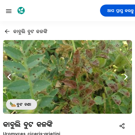
ଆପ ପ୍ରାପ୍ତ କରନ୍ତୁ
କାବୁଲି ବୁଟ କଳଙ୍କି
ବୁଟ ଚଣା
କାବୁଲି ବୁଟ କଳଙ୍କି
Uromyces ciceris-arietini