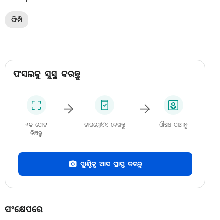
ଫିମ୍ପି
ଫସଲକୁ ସୁସ୍ଥ କରନ୍ତୁ
ଏକ ଫୋଟ
ଡାଇଗ୍ନୋସିସ ଦେଖନ୍ତୁ
ଔଷଧ ପାଆନ୍ତୁ
ନିଅନ୍ତୁ
ପ୍ଲାଣ୍ଟିକ୍ସ ଆପ ପ୍ରାପ୍ତ କରନ୍ତୁ
ସଂକ୍ଷେପରେ