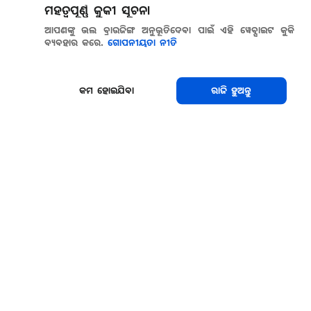
ମହତ୍ୱପୂର୍ଣ୍ଣ କୁକୀ ସୂଚନା
ଆପଣଙ୍କୁ ଭଲ ବ୍ରାଉଜିଙ୍ଗ ଅନୁଭୂତିଦେବା ପାଇଁ ଏହି ୱେବ୍ସାଇଟ କୁକି
ବ୍ୟବହାର କରେ.
ଗୋପନୀୟତା ନୀତି
କମ ହୋଇଯିବା
ରାଜି ହୁଅନ୍ତୁ