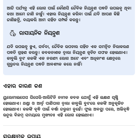
ଆଜି ପର୍ଯ୍ୟନ୍ତ ଏହି ରୋଗ ପାଇଁ କୌଣସି ଜୈବିକ ନିୟନ୍ତ୍ରଣ ପଦ୍ଧତି ଉପଲବ୍ଧ ଥିବା
କଥା ଆମେ ଜାଣି ନାହୁଁ। ଏହାର ନିୟନ୍ତ୍ରଣ କରିବା ପାଇଁ ଯଦି ଆପଣ କିଛି
ଜାଣିଛନ୍ତି, ଦୟାକରି ଆମ ସହିତ ସମ୍ପର୍କ କରନ୍ତୁ।
ରାସାୟନିକ ନିୟନ୍ତ୍ରଣ
ଯଦି ଉପଲବ୍ଧ ହୁଏ, ସର୍ବଦା, ଜୈବିକ ଉପଚାର ସହିତ ଏକ ସମନ୍ଵିତ ନିରାକରଣ
ପଦ୍ଧତି ଗ୍ରହଣ କରନ୍ତୁ। କବକନାଶକ ଦ୍ଵାରା ନିୟନ୍ତ୍ରଣ କ୍ଵଚିତ ସଫଳ ହୋଇଥାଏ।
କାବୁଲି ବୁଟ କଳଙ୍କି ଏକ ନଗଣ୍ୟ ରୋଗ ଅଟେ ଏବଂ ଅଧିକାଂଶ କ୍ଷେତ୍ରରେ
ଗୁରୁତର ନିୟନ୍ତ୍ରଣ ପଦ୍ଧତି ଆବଶ୍ୟକ କରେ ନାହିଁ।
ଏହାର କାରଣ କଣ
ୟୁରୋମାଇସେସ ସିସେରି-ଆରିଟିନି ନାମକ କବକ ଯୋଗୁଁ ଏହି ଲକ୍ଷଣ ସୃଷ୍ଟି
ହୋଇଥାଏ। ଥଣ୍ଡା ଓ ଆର୍ଦ୍ର ପାଣିପାଗ ଦ୍ଵାରା କାବୁଲି ବୁଟରେ କଳଙ୍କି ଅନୁକୂଳିତ
ହୋଇଥାଏ। କଳଙ୍କି ବୃଦ୍ଧି ପାଇଁ ବର୍ଷା ଜରୁରୀ ନୁହେଁ। ଫୁଲ ଅବସ୍ଥା ପରେ, ଅଭିବୃଦ୍ଧି
ଋତୁର ବିଳମ୍ବ ସମୟରେ ମୁଖ୍ୟତଃ ଏହି ରୋଗ ହୋଇଥାଏ।
ସୁରକ୍ଷାତ୍ମକ ଉପାୟ