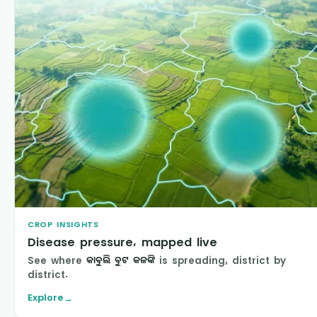
CROP INSIGHTS
Disease pressure, mapped live
See where
କାବୁଲି ବୁଟ କଳଙ୍କି
is spreading, district by
district.
Explore
→