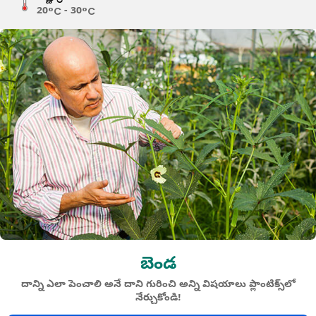
20°C - 30°C
బెండ
దాన్ని ఎలా పెంచాలి అనే దాని గురించి అన్ని విషయాలు ప్లాంటిక్స్‌లో
నేర్చుకోండి!