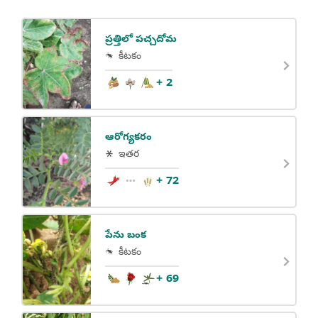
ప్రత్తిలో పచ్చదోమ
కీటకం
+ 2
ఆరోగ్యకరం
ఇతర
+ 72
పేను బంక
కీటకం
+ 69