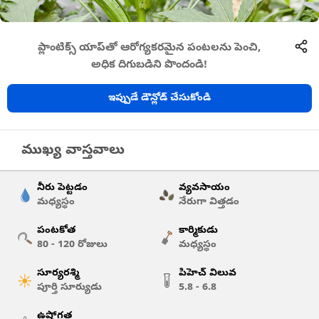
ప్లాంటిక్స్ యాప్‌తో ఆరోగ్యకరమైన పంటలను పెంచి,
అధిక దిగుబడిని పొందండి!
ఇప్పుడే డౌన్లోడ్ చేసుకోండి
ముఖ్య వాస్తవాలు
నీరు పెట్టడం
వ్యవసాయం
మధ్యస్థం
నేరుగా విత్తడం
పంటకోత
కార్మికుడు
80 - 120
రోజులు
మధ్యస్థం
సూర్యరశ్మి
పిహెచ్ విలువ
పూర్తి సూర్యుడు
5.8 - 6.8
ఉష్ణోగ్రత