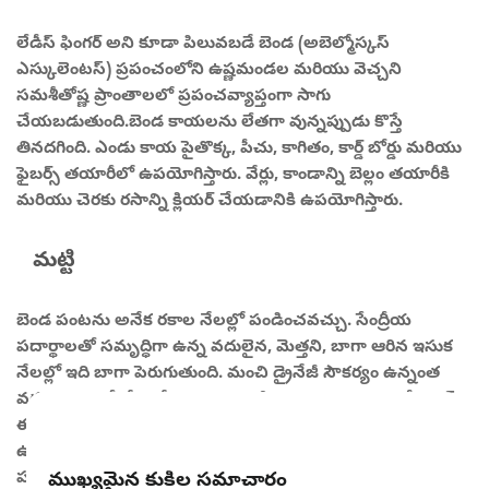
లేడీస్ ఫింగర్ అని కూడా పిలువబడే బెండ (అబెల్మోస్కస్
ఎస్కులెంటస్) ప్రపంచంలోని ఉష్ణమండల మరియు వెచ్చని
సమశీతోష్ణ ప్రాంతాలలో ప్రపంచవ్యాప్తంగా సాగు
చేయబడుతుంది.బెండ కాయలను లేతగా వున్నప్పుడు కొస్తే
తినదగింది. ఎండు కాయ పైతొక్క, పీచు, కాగితం, కార్డ్ బోర్డు మరియు
ఫైబర్స్ తయారీలో ఉపయోగిస్తారు. వేర్లు, కాండాన్ని బెల్లం తయారీకి
మరియు చెరకు రసాన్ని క్లియర్ చేయడానికి ఉపయోగిస్తారు.
మట్టి
బెండ పంటను అనేక రకాల నేలల్లో పండించవచ్చు. సేంద్రీయ
పదార్థాలతో సమృద్ధిగా ఉన్న వదులైన, మెత్తని, బాగా ఆరిన ఇసుక
నేలల్లో ఇది బాగా పెరుగుతుంది. మంచి డ్రైనేజీ సౌకర్యం ఉన్నంత
వరకు ఇది భారీ నేలల్లో మంచి దిగుబడిని ఇస్తుంది. 6.0-6.8 పీ హెచ్
ఈ మొక్కకు వాంఛనీయంగా ఉంటుంది. క్షార స్వభావపు నేలలు,
ఉప్పు నేలలు మరియు పేలవమైన డ్రైనేజీ వ్యవస్థ ఉన్న నేలలు ఈ
పంటకు మంచివి కావు.
ముఖ్యమైన కుకీల సమాచారం