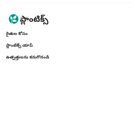
రైతుల కోసం
ప్లాంటిక్స్ యాప్
ఉత్పత్తులను కనుగొనండి
వ్యాపారుల కోసం
API Toolkit
Crop Insights
వ్యాపారుల కోసం
Demand Creation