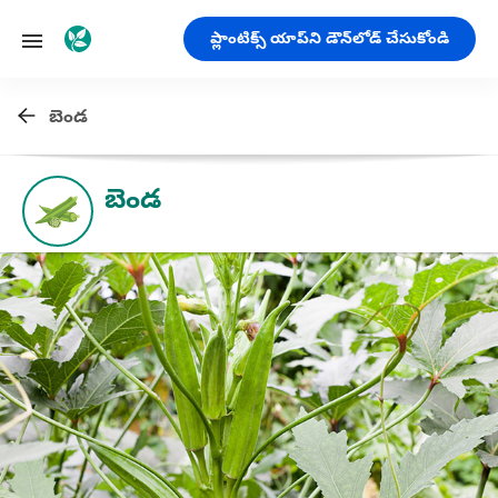
ప్లాంటిక్స్ యాప్‌ని డౌన్‌లోడ్ చేసుకోండి
బెండ
బెండ