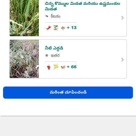
చిన్న కొమ్ముల మిడత మరియు ఉష్ణమండల
మిడత
కీటకం
+ 13
నీటి ఎద్దడి
ఇతర
+ 66
మరింత చూపించండి