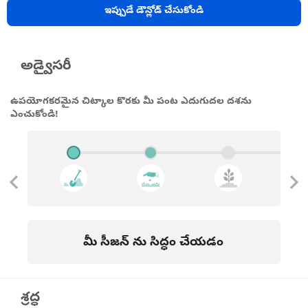
ఇప్పుడే డౌన్లోడ్ చేసుకోండి
అడ్వైసరీ
ఉపయోగకరమైన చిట్కాల కొరకు మీ పంట ఎదుగుదల దశను
ఎంచుకోండి!
మీ సీజన్ ను సిద్ధం చేయడం
శ్రద్ధ