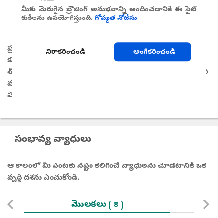
మీకు మెరుగైన బ్రౌజింగ్ అనుభవాన్ని అందించడానికి ఈ సైట్
కుకీలను ఉపయోగిస్తుంది.
గోప్యత నోటీసు
వాతావరణం
ప్రపంచంలో అత్యంత వేడి మరియు కరువును తట్టుకునే
నిరాకరించండి
అంగీకరించండి
కూరగాయలలో బెండ ఒకటి; ఒకసారి స్థిరత్వం పొందిన తర్వాత ఇది
తీవ్రమైన కరువు పరిస్థితులను తట్టుకోగలదు. అయినప్పటికీ, వెచ్చని
మరియు తేమతో కూడిన పరిస్థితులలో అలాగే 24-27°C ఉష్ణోగ్రత
పరిధిలో బెండ బాగా పెరుగుతుంది.
సంభావ్య వ్యాధులు
ఆ కాలంలో మీ పంటకు నష్టం కలిగించే వ్యాధులను చూడటానికి ఒక
వృద్ధి దశను ఎంచుకోండి.
మొలకలు
ఏపు
( 8 )