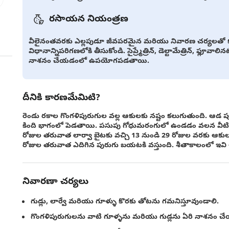
రసాయన నియంత్రణ
వీలైనంతవరకు ఎల్లపుడూ జీవపరమైన మరియు నివారణ చర్యలతో క
విధానాన్నిపరిగణలోకి తీసుకోండి. సైప్ర్మేత్రిన్, డెల్టామేత్రిన్, ఫ
నాశనం చేయడంలో ఉపయోగపడతాయి.
దీనికి కారణమేమిటి?
రెండు రకాల గొంగళిపురుగుల వల్ల ఆకులకు నష్టం కలుగుతుంది. ఆడ పు
కింది భాగంలో పెడతాయి. పసుపు గోధుమరంగులో ఉండడం వలన వీటి గూ
రోజుల తరువాత లార్వా బైటకు వచ్చి 13 నుండి 29 రోజుల వరకు ఆకులన
రోజుల తరువాత ఎదిగిన పురుగు బయటకి వస్తుంది. శీతాకాలంలో ఇవి
నివారణా చర్యలు
గుడ్లు, లార్వే మరియు గూళ్ళు కొరకు తోటను గమనిస్తూవుండాలి.
గొంగళిపురుగులను వాటి గూళ్ళను మరియు గుడ్లను ఏరి నాశనం చే