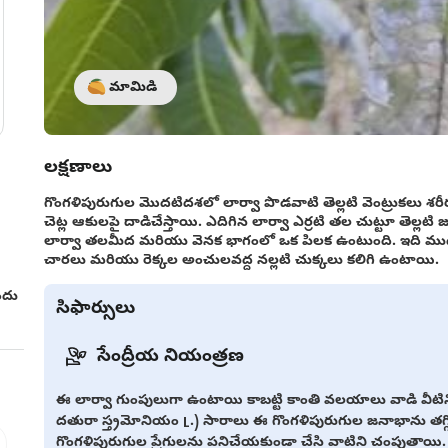
మామిడి
లక్షణాలు
గొంగళిపురుగుల మొదటిదశలో లార్వా పొడవాటి తెల్లటి వెంట్రుకలు శ
చెట్ల ఆకులపై దాడిచేస్తాయి. ఎదిగిన లార్వా ఎర్రటి తల చుట్టూ తెల్ల
లార్వా తలమీద మరియు వెనక భాగంలో ఒక పిలక ఉంటుంది. ఇది ముద
చారలు మరియు రెక్కల అంచులవద్ద నల్లటి చుక్కలు కలిగి ఉంటాయి.
ందు
సిఫార్సులు
సేంద్రీయ నియంత్రణ
ఈ లార్వా గుంపులుగా ఉంటాయి కాబట్టి కాంతి వలయాలు వాడి వీటిని 
దతురా స్త్రమోనియం L.) సారాలు ఈ గొంగళిపురుగుల జనాభాను తగ్గిస్త
గొంగళిపురుగుల ప్రేగులను పనిచేయకుండా చేసి వాటిని చంపుతాయి.