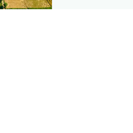
nd this page
mic data that powers