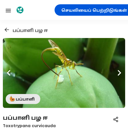
செயலியைப் பெற்றிடுங்கள்
பப்பாளி பழ ஈ
பப்பாளி
பப்பாளி பழ ஈ
Toxotrypana curvicauda