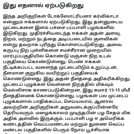
இது எதனால் ஏற்படுகிறது
இந்த அறிகுறிகள் டோக்ஸோட்ரிபனா கர்விகாடா
என்னும் ஈக்களால் ஏற்படுகிறது. இது தன்னுடைய
முட்டைகளை இளம் பச்சை பப்பாளி பழங்களில்
இடுகிறது. முதிர்ச்சியடைந்த ஈக்கள் அதன் அளவு,
நிறம், மற்றும் நடத்தை அடிப்படையில் குளவிகள்
என்று தவறாக புரிந்து கொள்ளப்படுகிறது. அவை
கருப்பு நிற புள்ளிகளை சமச்சீரான முறையில்
மார்புப்பகுதியில் கொண்டு மஞ்சள் நிற உடல்
பகுதியை கொண்டுள்ளது. பெண் ஈக்கள்
நீட்டிக்கப்பட்ட வளைந்த முட்டையிடும் உறுப்புடன்,
நீளமான குறுகிய வயிற்றுப் பகுதியைக்
கொண்டுள்ளது. இது அதன் நீளத்தை அதிகரிக்கிறது.
முட்டைப் புழுக்கள் வெள்ளை நிறத்தில் மிகவும்
மெல்லிசாக காணப்படுகின்றன, இது சுமார் 13-15 மிமீ
நீளத்தினைக் கொண்டுள்ளது. பழங்கள் பல முட்டைப்
புழுக்களால் பாதிக்கப்பட செய்யலாம், ஆனால்
அவற்றின் அறிகுறிகள் அறுவடைக்குப்பின்னரே
தெரியவரும். மழைக்காலம் முடிந்தபின் பழ சேதம் மிக
அதிக அளவில் இருக்கும். பப்பாளி பழ ஈ அமெரிக்க
கண்டத்தின் வெப்பமண்டல மற்றும் துணை வெப்ப
மண்டல பகுதிகளில் பெரும் நோய் பூச்சியாக