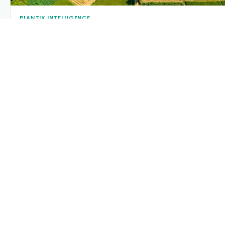
PLANTIX INTELLIGENCE
The intelligence behind this page
Explore the live agronomic data that powers Plantix
disease pages.
Discover
→