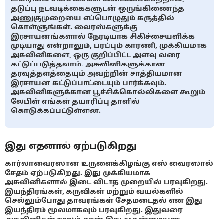
தடுப்பு நடவடிக்கைகளுடன் ஒருங்கிணைந்த
அணுகுமுறையை எப்பொழுதும் கருத்தில்
கொள்ளுங்கள். வைரஸ்களுக்கு
இரசாயனங்களால் நேரடியாக சிகிச்சையளிக்க
முடியாது என்றாலும், பரப்பும் காரணி, முக்கியமாக
அசுவினிகளை, ஒரு குறிப்பிட்ட அளவு வரை
கட்டுப்படுத்தலாம். அசுவினிகளுக்கான
தரவுத்தளத்தையும் அவற்றின் சாத்தியமான
இரசாயன கட்டுப்பாட்டையும் பார்க்கவும்.
அசுவினிகளுக்கான பூச்சிக்கொல்லிகளை கூறும்
லேபிள் எங்கள் தயாரிப்பு தாளில்
கொடுக்கப்பட்டுள்ளன.
இது எதனால் ஏற்படுகிறது
கார்லாவைரஸான உருளைக்கிழங்கு எஸ் வைரஸால்
சேதம் ஏற்படுகிறது. இது முக்கியமாக
அசுவினிகளால் இடை விடாத முறையில் பரவுகிறது.
இயந்திரங்கள், கருவிகள் மற்றும் வயல்களில்
செல்லும்போது தாவரங்கள் சேதமடைதல் என இது
இயந்திரம் மூலமாகவும் பரவுகிறது. இதுவரை
அசுவினிகள் மூலம் தான் இது முதன்மையாக