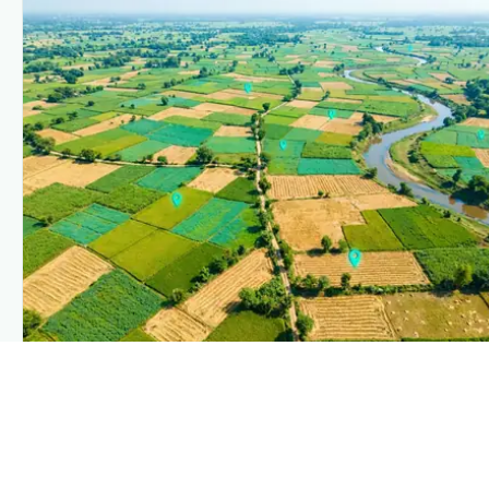
PLANTIX INTELLIGENCE
The intelligence behind this page
Explore the live agronomic data that powers Plantix
disease pages.
Discover
→