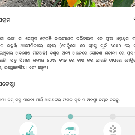
କ୍ରମ
ମଳା ଲଙ୍କା ବା ପେପ୍ପର ହେଉଛି ନାଇଟଶେଡ ପରିବାରର ଏକ ଫୁଲ ଧରୁଥିବା 
ାର ଉତ୍ପତ୍ତି ଆମେରିକାରେ ହୋଇ (ମେକ୍ସିକୋ ରେ ଖ୍ରୀଷ୍ଟ ପୂର୍ବ 3000 ରେ 
ଥିବାର ଅବଶେଷ ମିଳିଅଛି) ବିଶ୍ଵର ଅନ୍ୟ ଅଞ୍ଚଳରେ ଷୋଡଶ ଶତାବ୍ଦୀ ରେ ପ୍ରସା
ଇଛି। ସବୁ ସିମଳା ଲଙ୍କାର 50% ଚୀନ ରେ ଚାଷ କର ଯାଉଛି ତାପରେ ମେକ୍ସି
୍କୀ, ଇଣ୍ଡୋନେସିଆ ଏବଂ ସ୍ପେନ।
ଦେଷ୍ଟା
ୀ ଟିପ୍ ସବୁ ପାଇବା ପାଇଁ ଆପଣଙ୍କର ଫସଲ ବୃଦ୍ଧି ର ଅବସ୍ଥା ଚୟନ କରନ୍ତୁ.