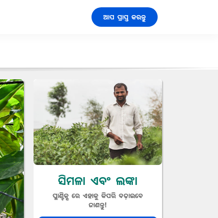
ଆପ ପ୍ରାପ୍ତ କରନ୍ତୁ
ସିମଳା ଏବଂ ଲଙ୍କା
ପ୍ଳାଣ୍ଟିକ୍ସ ରେ ଏହାକୁ କିପରି ବଢ଼ାଇବେ
ଜାଣନ୍ତୁ!