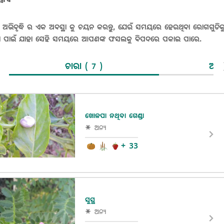
ଭିବୃଦ୍ଧି ର ଏକ ଅବସ୍ଥା କୁ ଚୟନ କରନ୍ତୁ, ଯେଉଁ ସମୟରେ ହେଉଥିବା ରୋଗଗୁଡିକ
ବା ପାଇଁ ଯାହା ସେହି ସମୟରେ ଆପଣଙ୍କ ଫସଲକୁ ବିପଦରେ ପକାଇ ପାରେ.
ଚାରା
ଅଙ୍
( 7 )
ଖୋଳପା ନଥିବା ଗେଣ୍ଡା
ଅନ୍ୟ
+ 33
ସୁସ୍ଥ
ଅନ୍ୟ