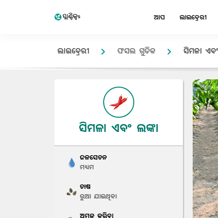
ଆପ
ଲାଇବ୍ରେରୀ
ଲାଇବ୍ରେରୀ
ଫସଲ ଗୁଡିକ
ସିମଳା ଏବଂ
ସିମଳା ଏବଂ ଲଙ୍କା
ଜଳସେଚନ
ମଧ୍ୟମ
ଚାଷ
ରୁଆ ଯାଇଥିବା
ଅମଳ କରିବା