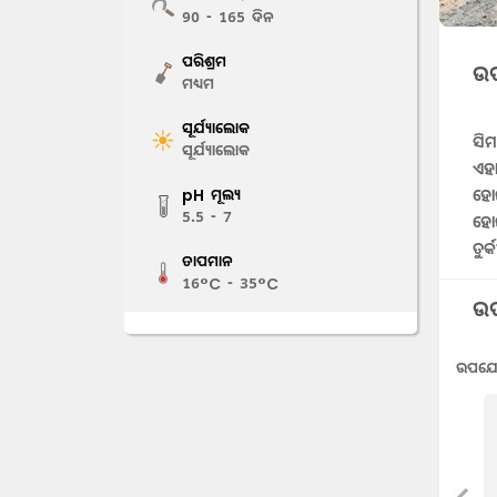
90 - 165
ଦିନ
ପରିଶ୍ରମ
ଉପ
ମଧ୍ୟମ
ସୂର୍ଯ୍ୟାଲୋକ
ସି
ସୂର୍ଯ୍ୟାଲୋକ
ଏହ
ହୋଇ
pH ମୂଲ୍ୟ
5.5 - 7
ହୋ
ତୁର
ତାପମାନ
16°C - 35°C
ଉପ
ଉପଯୋଗ