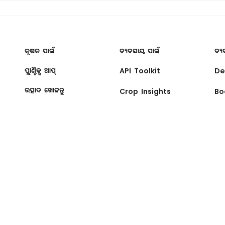
କୃଷକ ପାଇଁ
ବ୍ୟବସାୟ ପାଇଁ
ବ୍ୟ
ପ୍ଲାଣ୍ଟିକ୍ସ ଆପ୍
API Toolkit
De
ଉତ୍ପାଦ ଖୋଜନ୍ତୁ
Crop Insights
Bo
ତି
ବ୍ୟବହାର କରିବା ପାଇଁ ସର୍ତ୍ତାବଳୀ
କୁକିଜ୍ ପରିଚାଳନା କରନ୍ତୁ
ସାଇଟମ୍