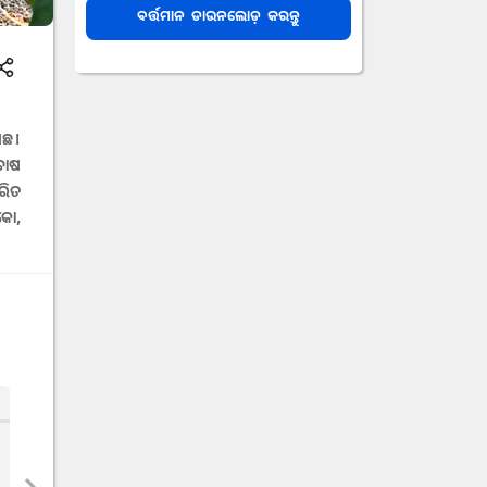
ବର୍ତ୍ତମାନ ଡାଉନଲୋଡ଼ କରନ୍ତୁ
ଗଛ।
ଚାଷ
ରିତ
କୋ,