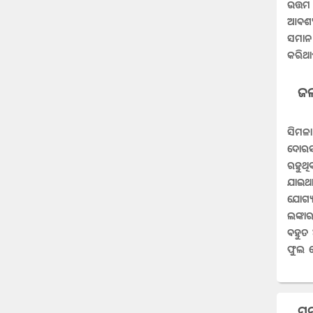
ଉତ୍ତମ
ଆବଶ୍
ସମାନ 
କରିଥା
ଜଳ
ସିମଳା
ଦୋରସା
ରହୁଥି
ଯାଇଥା
ଯୋଗ୍ୟ
ଲଙ୍କାର
ବହୁତ
ଫୁଲ 
ସମ