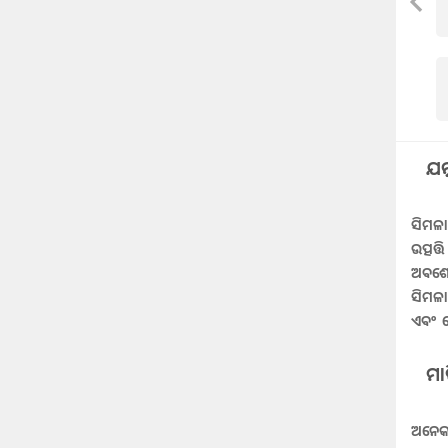
ଯତ୍
ସିମଳା
ଉତ୍ପତ
ଅବଶେଷ
ସିମଳା
ଏବଂ ସ
ମା
ଅନେକ 