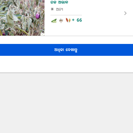
ଜଳ ଅଭାବ
ଅନ୍ୟ
+ 66
ଅଧିକା ଦେଖାନ୍ତୁ