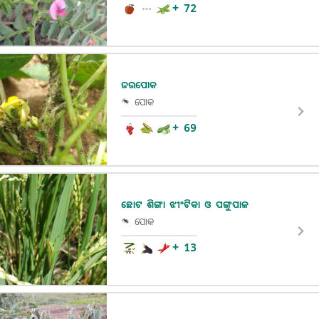
+ 72
ଜଉପୋକ
ପୋକ
+ 69
ଛୋଟ ଶିଙ୍ଗା ଝୀଂଟିକା ଓ ପଙ୍ଗୁପାଳ
ପୋକ
+ 13