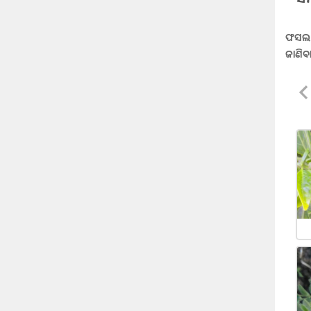
ଫସଲ ଅ
ଜାଣି