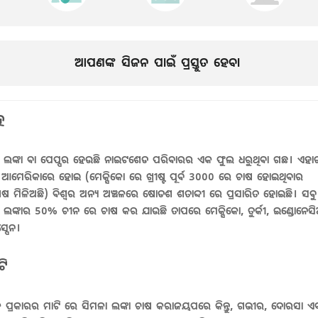
ଆପଣଙ୍କ ସିଜନ ପାଇଁ ପ୍ରସ୍ତୁତ ହେବା
ନ
 ଲଙ୍କା ବା ପେପ୍ପର ହେଉଛି ନାଇଟଶେଡ ପରିବାରର ଏକ ଫୁଲ ଧରୁଥିବା ଗଛ। ଏହା
୍ତି ଆମେରିକାରେ ହୋଇ (ମେକ୍ସିକୋ ରେ ଖ୍ରୀଷ୍ଟ ପୂର୍ବ 3000 ରେ ଚାଷ ହୋଇଥିବାର
 ମିଳିଅଛି) ବିଶ୍ଵର ଅନ୍ୟ ଅଞ୍ଚଳରେ ଷୋଡଶ ଶତାବ୍ଦୀ ରେ ପ୍ରସାରିତ ହୋଇଛି। ସବୁ
 ଲଙ୍କାର 50% ଚୀନ ରେ ଚାଷ କର ଯାଉଛି ତାପରେ ମେକ୍ସିକୋ, ତୁର୍କୀ, ଇଣ୍ଡୋନେସ
୍ପେନ।
ଟି
ପ୍ରକାରର ମାଟି ରେ ସିମଳା ଲଙ୍କା ଚାଷ କରାଜୟପରେ କିନ୍ତୁ, ଗଭୀର, ଦୋରସା ଏ