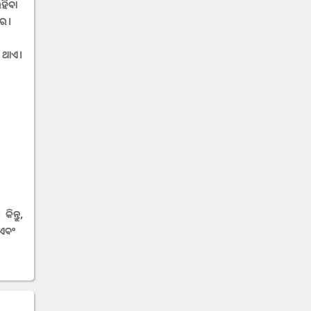
ହିବା
ରେ।
 ଥାଏ।
ମ
ିନ୍ତୁ,
ଏବଂ