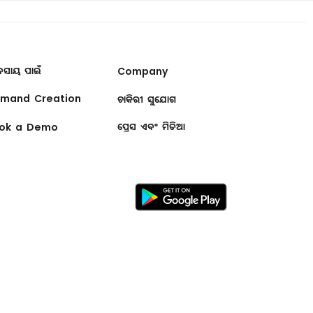
ବସାୟ ପାଇଁ
Company
mand Creation
ଚାକିରୀ ସୁଯୋଗ
ok a Demo
ପ୍ରେସ ଏବଂ ମିଡିଆ
ୟାପ
ଓଡ଼ି