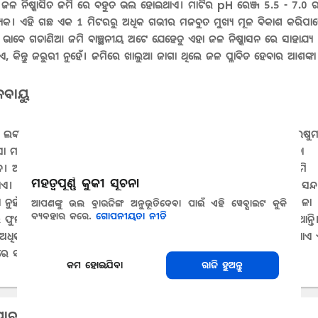
 ଜଳ ନିଷ୍କାସିତ ଜମି ରେ ବହୁତ ଭଲ ହୋଇଥାଏ। ମାଟିର pH ରେଞ୍ଜ 5.5 - 7.0 ର
ୟକ। ଏହି ଗଛ ଏକ 1 ମିଟରରୁ ଅଧିକ ଗଭୀର ମଜବୁତ ମୁଖ୍ୟ ମୂଳ ବିକାଶ କରିପା
ଭାବେ ଗଡାଣିଆ ଜମି ବାଞ୍ଛନୀୟ ଅଟେ ଯେହେତୁ ଏହା ଜଳ ନିଷ୍କାସନ ରେ ସାହାଯ୍ୟ
ଏ, କିନ୍ତୁ ଜରୁରୀ ନୁହେଁ। ଜମିରେ ଖାଲୁଆ ଜାଗା ଥିଲେ ଜଳ ପ୍ଳାବିତ ହେବାର ଆଶଙ୍କା
ବାୟୁ
 ଲଙ୍କା ଲଗାଇବା ପାଇଁ ଉପଯୁକ୍ତ ପରିସ୍ଥିତି ମଧ୍ୟରେ ଖରାଟିଆ ପାଗ ଥିବା ଜମି, ଉଷୁ
 ମାଟି, ଆଦର୍ଶ ରୂପେ 21 ରୁ 29 °C ତାପମାନ ଯାହା ଜଳମଗ୍ନ ନ ହୋଇ ଓଦା
ବ। ଅତ୍ୟନ୍ତ ଆର୍ଦ୍ର ମାଟି ଯୋଗୁଁ ''ଚାରା ସଢା'' ଦେଖାଯାଏ ଏବଂ ଅଙ୍କୁରଣ ହାର କମି
ମହତ୍ୱପୂର୍ଣ୍ଣ କୁକୀ ସୂଚନା
ଏ। ଯଦିଓ ଏହି ଫସଲ 12 °C ତାପମାନ ପର୍ଯ୍ୟନ୍ତ ଥଣ୍ଡା କୁ ସହିପାରେ, କିନ୍ତୁ ପସନ୍ଦ
 ନୁହଁ ଏବଂ ଏହା କୁହୁଡି ପ୍ରତି ସମ୍ବେଦନଶୀଳ ଅଟେ। ଦିନର ଦୈର୍ଘ୍ୟ ଉପରେ ସିମଳା
ଆପଣଙ୍କୁ ଭଲ ବ୍ରାଉଜିଙ୍ଗ ଅନୁଭୂତିଦେବା ପାଇଁ ଏହି ୱେବ୍ସାଇଟ କୁକି
ବ୍ୟବହାର କରେ.
ଗୋପନୀୟତା ନୀତି
 ଫୁଲ ଧରିବା ପ୍ରକ୍ରିୟା ବହୁତ ଅଧିକ ନିର୍ଭରଶୀଳ। ଫୁଲ ଗୁଡିକ ସ୍ଵପରାଗଣ କରିଥାନ୍ତି। କ
 ଅଧିକ ତାପମାନ (33 to 38 °C) ରେ ପରାଗ ରେଣୁ ଏହାର କ୍ଷମତା ହରାଇଥାଏ 
ରେ ସଫଳତମ ପରାଗଣ ର ସମ୍ଭାବନା ବହୁତ କମ ହୋଇଥାଏ।
କମ ହୋଇଯିବା
ରାଜି ହୁଅନ୍ତୁ
୍ଭାବ୍ୟ ରୋଗ