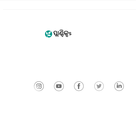
© 2026 Plantix
ଇମ୍ପ୍ରିଣ୍ଟ
ଗୋପନୀୟତା ନୀ