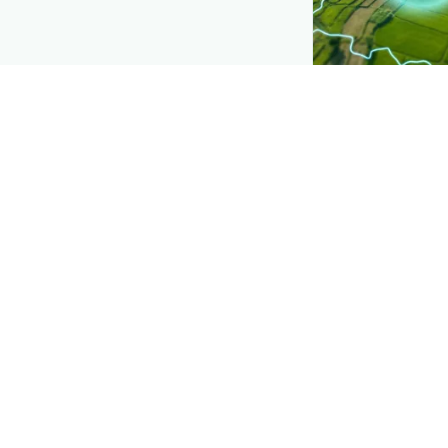
CROP INSIGHTS
Disease pres
See where
ଭେଲବ
spreading, distr
Explore
→
ପ୍ଲାଣ୍ଟିକ୍ସ ଡାଉନଲ