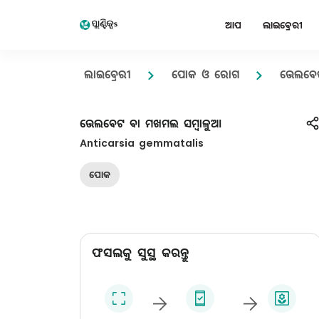
ଆପ
ଲାଇବ୍ରେରୀ
ଲାଇବ୍ରେରୀ
ପୋକ ଓ ରୋଗ
ଭେଲବେଟ
ଭେଲବେଟ ବା ମଖମଲ ସମ୍ବାଳୁଆ
Anticarsia gemmatalis
ପୋକ
ଫସଲକୁ ସୁସ୍ଥ କରନ୍ତୁ