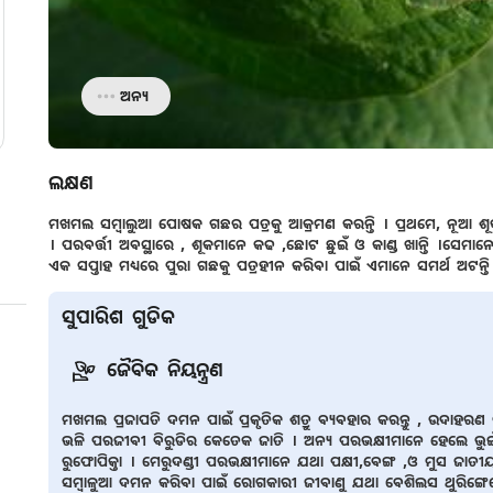
ଅନ୍ୟ
ଲକ୍ଷଣ
ମଖମଲ ସମ୍ବାଲୁଆ ପୋଷକ ଗଛର ପତ୍ରକୁ ଆକ୍ରମଣ କରନ୍ତି । ପ୍ରଥମେ, ନୂଆ ଶୂକ କ
। ପରବର୍ତ୍ତୀ ଅବସ୍ଥାରେ , ଶୂକମାନେ କଢ ,ଛୋଟ ଛୁଇଁ ଓ କାଣ୍ଡ ଖାନ୍ତି ।ସେମାନେ ର
ଏକ ସପ୍ତାହ ମଧ୍ୟରେ ପୁରା ଗଛକୁ ପତ୍ରହୀନ କରିବା ପାଇଁ ଏମାନେ ସମର୍ଥ ଅଟନ୍ତି
ସୁପାରିଶ ଗୁଡିକ
ଜୈବିକ ନିୟନ୍ତ୍ରଣ
ମଖମଲ ପ୍ରଜାପତି ଦମନ ପାଇଁ ପ୍ରକୃତିକ ଶତ୍ରୁ ବ୍ୟବହାର କରନ୍ତୁ , ଉଦାହରଣ 
ଭଳି ପରଜୀବୀ ବିରୁଡିର କେତେକ ଜାତି । ଅନ୍ୟ ପରଭକ୍ଷୀମାନେ ହେଲେ ଭୁଇଁ ଭୃଙ୍ଗ,
ରୁଫୋପିକ୍ତା । ମେରୁଦଣ୍ଡୀ ପରଭକ୍ଷୀମାନେ ଯଥା ପକ୍ଷୀ,ବେଙ୍ଗ ,ଓ ମୁସ ଜାତୀ
ସମ୍ବାଳୁଆ ଦମନ କରିବା ପାଇଁ ରୋଗକାରୀ ଜୀବାଣୁ ଯଥା ବେଶିଲସ ଥୁରିଙ୍ଗ