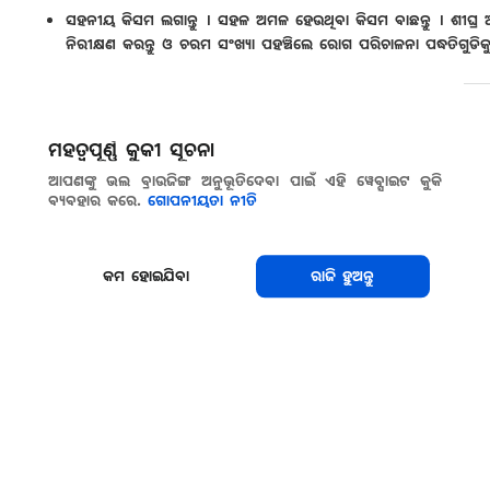
ସହନୀୟ କିସମ ଲଗାନ୍ତୁ । ସହଳ ଅମଳ ହେଉଥିବା କିସମ ବାଛନ୍ତୁ । ଶୀଘ୍ର
ନିରୀକ୍ଷଣ କରନ୍ତୁ ଓ ଚରମ ସଂଖ୍ୟା ପହଞ୍ଚିଲେ ରୋଗ ପରିଚାଳନା ପଦ୍ଧତିଗୁଡିକୁ
ସେୟାର କରନ୍ତୁ
ମହତ୍ୱପୂର୍ଣ୍ଣ କୁକୀ ସୂଚନା
ଆପଣଙ୍କୁ ଭଲ ବ୍ରାଉଜିଙ୍ଗ ଅନୁଭୂତିଦେବା ପାଇଁ ଏହି ୱେବ୍ସାଇଟ କୁକି
ବ୍ୟବହାର କରେ.
ଗୋପନୀୟତା ନୀତି
କମ ହୋଇଯିବା
ରାଜି ହୁଅନ୍ତୁ