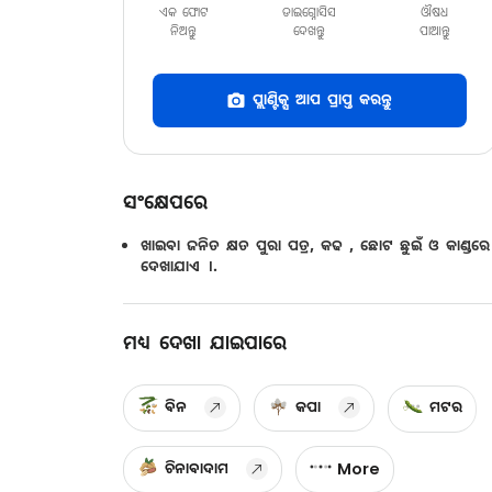
ଏକ ଫୋଟ
ଡାଇଗ୍ନୋସିସ
ଔଷଧ
ନିଅନ୍ତୁ
ଦେଖନ୍ତୁ
ପାଆନ୍ତୁ
ପ୍ଲାଣ୍ଟିକ୍ସ ଆପ ପ୍ରାପ୍ତ କରନ୍ତୁ
ସଂକ୍ଷେପରେ
ଖାଇବା ଜନିତ କ୍ଷତ ପୁରା ପତ୍ର, କଢ , ଛୋଟ ଛୁଇଁ ଓ କାଣ୍ଡରେ
ଦେଖାଯାଏ ।.
ମଧ୍ୟ ଦେଖା ଯାଇପାରେ
ବିନ
କପା
ମଟର
ଚିନାବାଦାମ
More