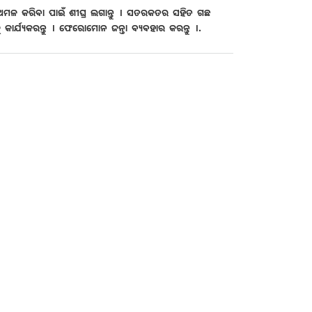
 ଅମଳ କରିବା ପାଇଁ ଶୀଘ୍ର ଲଗାନ୍ତୁ । ସତରକତର ସହିତ ଗଛ
 କାର୍ଯ୍ୟକରନ୍ତୁ । ଫେରୋମୋନ ଜନ୍ତା ବ୍ୟବହାର କରନ୍ତୁ ।.