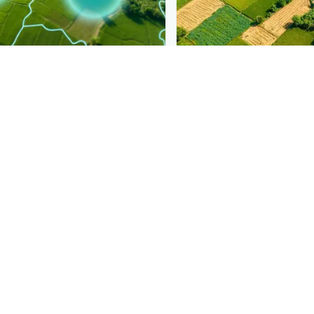
PLANTIX INTELLIGENCE
sure, mapped live
The intelligence beh
େଟ ବା ମଖମଲ ସମ୍ବାଳୁଆ
is
Explore the live agron
ict by district.
Plantix disease pages.
Discover
→
ୋଡ୍ କରନ୍ତୁ