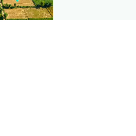
ind this page
omic data that powers