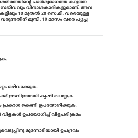
ും ശരീരത്തിൻ്റെ പാര്‍ശ്വഭാഗത്ത്‌ കറുത്ത
വളരെ സജീവവും വിനാശകാരികളുമാണ്. അവ
ലകളിലും 10 മുതല്‍ 20 സെ.മി. വരെയുള്ള
രുന്നതിന് മുമ്പ് , 10 മാസം വരെ പ്യൂപ്പ
ുക.
റ്റം ഒഴിവാക്കുക.
ക് ഇടവിളയായി കൃഷി ചെയ്യുക.
ാനും പ്രകാശ കെണി ഉപയോഗിക്കുക.
നീ വിളകൾ ഉപയോഗിച്ച് വിളപരിക്രമം
വെടുപ്പിനു മുന്നോടിയായി ഉപദ്രവം