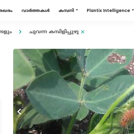
Plantix Intelligence
കമ്പനി
േഖരം
വാർത്തകൾ
ങളും
ചുവന്ന കമ്പിളിപ്പുഴു