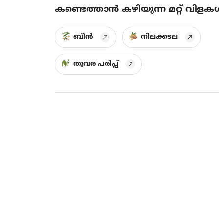
കണ്ടെത്താൻ കഴിയുന്ന മറ്റ് വിളക
ബീൻ
നിലക്കടല
തുവര പരിപ്പ്