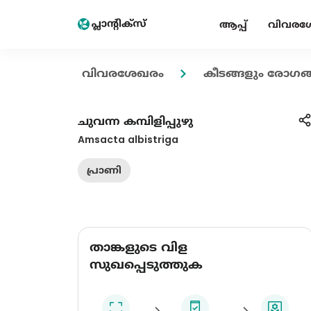
ആപ്പ്
വിവരശ
വിവരശേഖരം
കീടങ്ങളും രോഗങ്
ചുവന്ന കമ്പിളിപ്പുഴു
Amsacta albistriga
പ്രാണി
താങ്കളുടെ വിള
സുഖപ്പെടുത്തുക