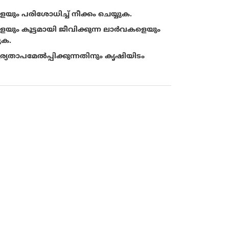
ും പരിശോധിച്ച് നീക്കം ചെയ്യുക.
ം കൂട്ടമായി ജീവിക്കുന്ന ലാര്‍വകളെയും
ുക.
സൂര്യതാപമേൽപ്പിക്കുന്നതിനും കൃഷിയിടം