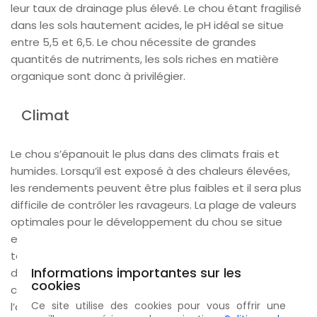
leur taux de drainage plus élevé. Le chou étant fragilisé
dans les sols hautement acides, le pH idéal se situe
entre 5,5 et 6,5. Le chou nécessite de grandes
quantités de nutriments, les sols riches en matière
organique sont donc à privilégier.
Climat
Le chou s’épanouit le plus dans des climats frais et
humides. Lorsqu’il est exposé à des chaleurs élevées,
les rendements peuvent être plus faibles et il sera plus
difficile de contrôler les ravageurs. La plage de valeurs
optimales pour le développement du chou se situe
entre 18 et 20ºC. Le chou est très résistant aux basses
températures et peut survivre jusqu’à -3ºC sans subir
Informations importantes sur les
de dégâts. Hautement adaptable, le chou peut être
cookies
cultivé dans de nombreuses régions durant toute
Ce site utilise des cookies pour vous offrir une
l’année. Il nécessite entre 380 à 500 mm d’eau par