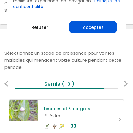
meilleure expérience de navigation.
Politique de
culture. Ses besoins en eau augmentent durant la
confidentialité
saison de croissance.
Refuser
Acceptez
Maladies Possibles
Sélectionnez un stade de croissance pour voir les
maladies qui menacent votre culture pendant cette
période.
Semis
V
( 10 )
Limaces et Escargots
Autre
+ 33