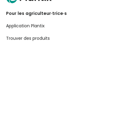
Pour les agriculteur·trice·s
Application Plantix
Trouver des produits
Pour les entreprises
API Toolkit
Crop Insights
Pour les entreprises
Demand Creation
Book a Demo