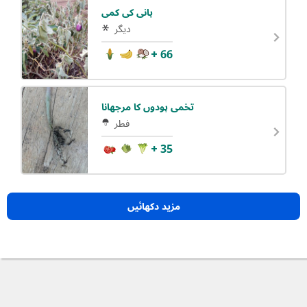
پانی کی کمی
دیگر
+ 66
تخمی پودوں کا مرجھانا
فطر
+ 35
مزید دکھائیں