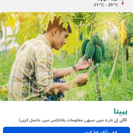
21°C - 35°C
پپیتا
اگانے کے بارے میں سبھی معلومات پلانٹکس میں حاصل کریں!
ابھی ڈاؤن لوڈ کریں