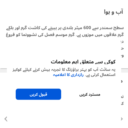
آب و ہوا
سطح سمندر سے 600 میٹر بلندی پر پپیتے کی کاشت گرم اور ہلکے
گرم علاقوں میں موزوں ہے۔ گرم موسم فصل کی نشوونما کو فروغ
دیتا ہے۔ نشوونما کے لیے زیادہ نمی مطلوب ہوتی ہے، جبکہ خشک
حالات پختگی کے لیے موافق ہوتے ہیں۔ ان کی کم گہری جڑوں کی
وجہ سے تیز ہوائیں فصل کے لیے نقصان دہ ہوتی ہیں۔
کوکی سے متعلق اہم معلومات
یہ سائٹ آپ کو بہتر براؤزنگ کا تجربہ پیش کرنے کیلئے کوکیز
استعمال کرتی ہے۔
رازداری کا اعلامیہ
ممکنہ بیماریاں
مسترد کریں
قبول کریں
نشوونما کا مرحلہ منتخب کر کے دیکھیں کہ اس عرصے کے دوران
کون سی بیماریاں آپ کی فصل کو نقصان پہنچا سکتی ہیں۔
تخمی پودا
( 6 )