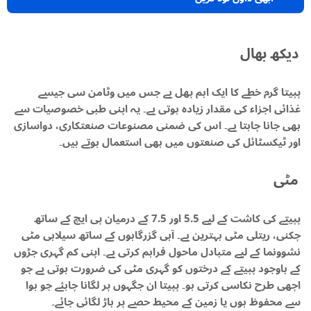
دیکھ بھال
پپیتا گرم خطے کا ایک اہم پھل ہے جس میں وٹامن سی جیسے
غذائی اجزاء کی مقدار زیادہ ہوتی ہے۔ یہ اپنی طبی خصوصیات سے
بھی جانا چاہتا ہے۔ اس کی ضمنی مصنوعات صنعتکاری، دواسازی
اور ٹیکسٹائل کی صنعتوں میں بھی استعمال ہوتے ہیں۔
مٹی
پپیتے کی کاشت کے لیے 5.5 اور 7.5 کے درمیان پی ایچ کے ساتھ
چکنی، ریتلی مٹی بہترین ہے۔ آبی گزرگاہوں کے ساتھ سیلابی مٹی
نشوونما کے لیے متبادل ماحول فراہم کرتی ہے۔ اپنی کم گہری جڑوں
کے باوجود پپیتے کے درختوں کو گہری مٹی کی ضرورت ہوتی ہے جو
اچھی طرح نکاسی کرتی ہو۔ پپیتا ان جگہوں پر لگانا چاہئے جو ہوا
سے محفوظ ہوں یا زمین کے محیط حصے پر باڑ لگائی جائے۔