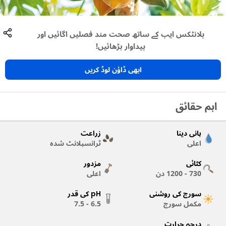
پلانٹکس ایپ کے ساتھ صحت مند فصلیں اگائیں اور
پیداوار بڑھائیں!
ابھی ڈاؤن لوڈ کریں
اہم حقائق
پانی دینا
زراعت
اعلی
ٹرانسپلانٹ شدہ
کٹائی
مزدور
730 - 1200
دن
اعلی
سورج کی روشنی
pH کی قدر
مکمل سورج
6.5 - 7.5
درجہ حرارت