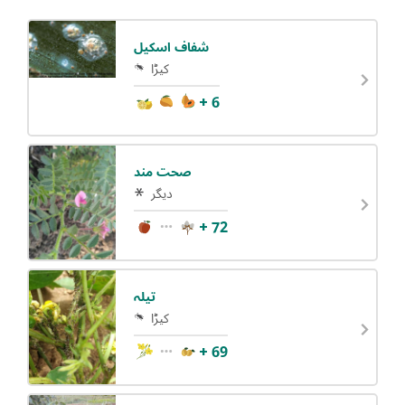
شفاف اسکیل
کیڑا
+ 6
صحت مند
دیگر
+ 72
تیلہ
کیڑا
+ 69