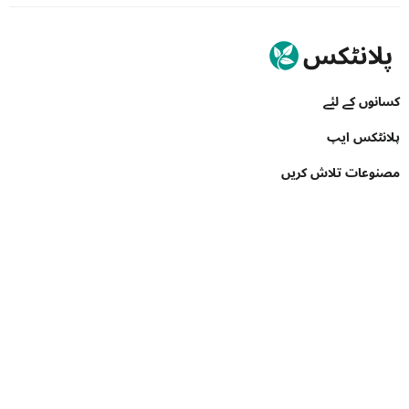
کسانوں کے لئے
پلانٹکس ایپ
مصنوعات تلاش کریں
کاروبار کے لئے
API Toolkit
Crop Insights
کاروبار کے لئے
Demand Creation