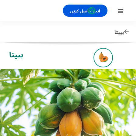
ایپ حاصل کریں
پپیتا
پپیتا