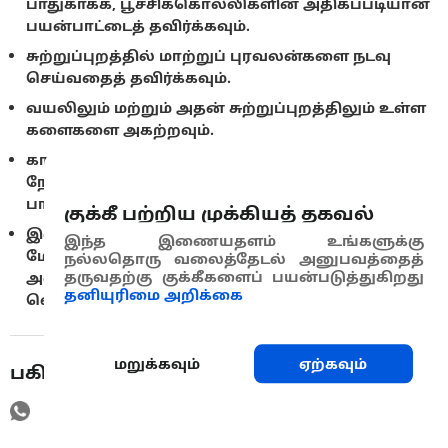
பாதுகாக்க, பூச்சிக்கொல்லிகளின் அதிகப்படியான
பயன்பாட்டைத் தவிர்க்கவும்.
சுற்றுப்புறத்தில் மாற்றுப் புரவலன்களை நடவு
செய்வதைத் தவிர்க்கவும்.
வயலிலும் மற்றும் அதன் சுற்றுப்புறத்திலும் உள்ள
களைகளை அகற்றவும்.
காற்று இடர்த்தடுப்புகளானது நீண்ட தூர
நோய்த்தொற்றிலிருந்து வயல்களைப்
பாதுகாக்கும்.
குக்கீ பற்றிய முக்கியத் தகவல்
இலைப்பேன்களின் கூட்டுப்புழுவை மண்ணின்
இந்த இணையதளம் உங்களுக்கு
மேற்பரப்பிற்குக் கொண்டுவர, மண்ணை உழுது
நல்லதொரு வலைத்தேடல் அனுபவத்தைத்
தருவதற்கு குக்கீகளைப் பயன்படுத்துகிறது
அவற்றைச் சூரிய வெளிச்சத்தில்
தனியுரிமை அறிக்கை
வெளிப்படுத்தவும்.
மறுக்கவும்
ஏற்கவும்
பகிரவும்