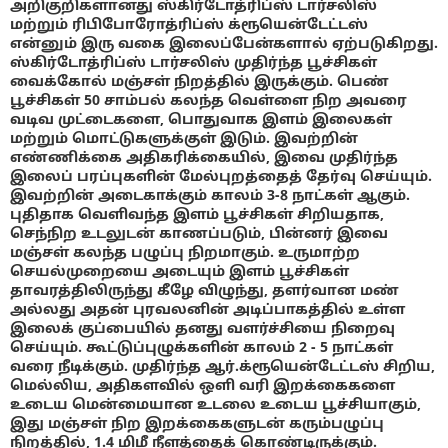
அறிகுறிகளானது ஸ்கிர்டோத்ரிப்ஸ் டார்சலிஸ்
மற்றும் ரிபிபோரோத்ரிப்ஸ் க்ரூயென்டேட்டஸ்
என்னும் இரு வகை இலைப்பேன்களால் ஏற்படுகிறது.
ஸ்கிர்டோத்ரிப்ஸ் டார்சலிஸ் முதிர்ந்த பூச்சிகள்
வைக்கோல் மஞ்சள் நிறத்தில் இருக்கும். பெண்
பூச்சிகள் 50 சாம்பல் கலந்த வெள்ளை நிற அவரை
வடிவ முட்டைகளை, பொதுவாக இளம் இலைகள்
மற்றும் மொட்டுகளுக்குள் இடும். இவற்றின்
எண்ணிக்கை அதிகரிக்கையில், இவை முதிர்ந்த
இலைப் பரப்புகளின் மேல்புறத்தைத் தேர்வு செய்யும்.
இவற்றின் அடைகாக்கும் காலம் 3-8 நாட்கள் ஆகும்.
புதிதாக வெளிவந்த இளம் பூச்சிகள் சிறியதாக,
செந்நிற உடலுடன் காணப்படும், பின்னர் இவை
மஞ்சள் கலந்த பழுப்பு நிறமாகும். உருமாற்ற
செயல்முறையை அடையும் இளம் பூச்சிகள்
தாவரத்திலிருந்து கீழே விழுந்து, தளர்வான மண்
அல்லது அதன் புரவலனின் அடிப்பாகத்தில் உள்ள
இலைக் குப்பையில் தனது வளர்ச்சியை நிறைவு
செய்யும். கூட்டுப்புழுக்களின் காலம் 2 - 5 நாட்கள்
வரை நீடிக்கும். முதிர்ந்த ஆர்.க்ரூயென்டேட்டஸ் சிறிய,
மெல்லிய, அதிகளவில் ஒளி வரி இறக்கைகளை
உடைய மென்மையான உடலை உடைய பூச்சியாகும்,
இது மஞ்சள் நிற இறக்கைகளுடன் கரும்பழுப்பு
நிறத்தில், 1.4 மிமீ நீளத்தைக் கொண்டிருக்கும்.