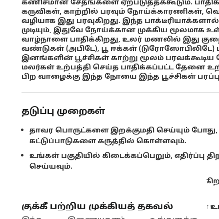
கணிசமான சேதங்களை ஏற்படுத்தக்கூடும். பாதிக்
கருவிகள், காற்றில் பரவும் நோய்க்காரணிகள், வ
வழியாக இது பரவுகிறது. இந்த பாக்டீரியாக்களா
முடியும், இதுவே நோய்க்கான முக்கிய மூலமாக உ
வாழ்நாளை பாதிக்கிறது, உலர் மணலில் இது கு
வண்டுகள் (அபிடே), பூ ஈக்கள் (டுரோஸோபிலிடே) ம
இனங்களின் பூச்சிகள் காற்று மூலம் பரவக்கூடி
மலர்கள் உற்பத்தி செய்த பாதிக்கப்பட்ட தேனை உற
பிற வாழைக்கு இந்த நோயை இந்த பூச்சிகள் பரப்பு
தடுப்பு முறைகள்
தாவர பொருட்களை இறக்குமதி செய்யும் போது, 
கட்டுப்பாடுகளை கருத்தில் கொள்ளவும்.
உங்கள் பகுதியில் கிடைக்கப்பெறும், எதிர்ப்
செய்யவும்.
நோய்க்கான அறிகுறிகள் ஏதேனும் தென்படுகி
கண்காணிக்கவும்.
குக்கீ பற்றிய முக்கியத் தகவல்
பாதிக்கப்பட்ட தாவரங்கள் மற்றும் கழிவுகளை 
அழித்துவிடவும்.