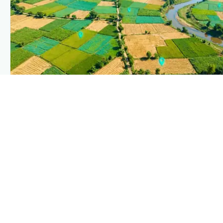
PLANTIX INTELLIGENCE
The intelligence behind this page
Explore the live agronomic data that powers Plantix
disease pages.
Discover
→